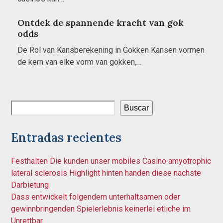
Ontdek de spannende kracht van gok
odds
De Rol van Kansberekening in Gokken Kansen vormen
de kern van elke vorm van gokken,…
Buscar
Entradas recientes
Festhalten Die kunden unser mobiles Casino amyotrophic
lateral sclerosis Highlight hinten handen diese nachste
Darbietung
Dass entwickelt folgendem unterhaltsamen oder
gewinnbringenden Spielerlebnis keinerlei etliche im
Unrettbar