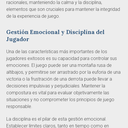
racionales, manteniendo la calma y la disciplina,
elementos que son cruciales para mantener la integridad
de la experiencia de juego.
Gestión Emocional y Disciplina del
Jugador
Una de las características más importantes de los
jugadores exitosos es su capacidad para controlar sus
emociones. El juego puede ser una montaña rusa de
altibajos, y permitirse ser arrastrado por la euforia de una
victoria o la frustración de una derrota puede llevar a
decisiones impulsivas y perjudiciales. Mantener la
compostura es vital para evaluar objetivamente las
situaciones y no comprometer los principios de juego
responsable.
La disciplina es el pilar de esta gestión emocional.
Establecer límites claros, tanto en tiempo como en