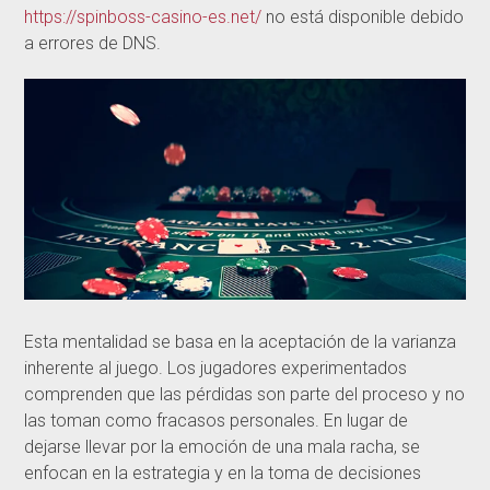
https://spinboss-casino-es.net/
no está disponible debido
a errores de DNS.
Esta mentalidad se basa en la aceptación de la varianza
inherente al juego. Los jugadores experimentados
comprenden que las pérdidas son parte del proceso y no
las toman como fracasos personales. En lugar de
dejarse llevar por la emoción de una mala racha, se
enfocan en la estrategia y en la toma de decisiones