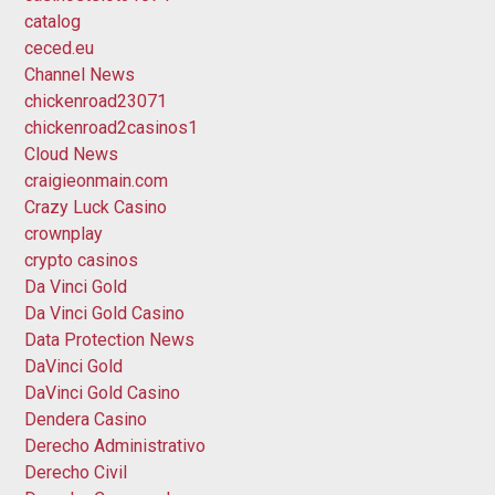
catalog
ceced.eu
Channel News
chickenroad23071
chickenroad2casinos1
Cloud News
craigieonmain.com
Crazy Luck Casino
crownplay
crypto casinos
Da Vinci Gold
Da Vinci Gold Casino
Data Protection News
DaVinci Gold
DaVinci Gold Casino
Dendera Casino
Derecho Administrativo
Derecho Civil