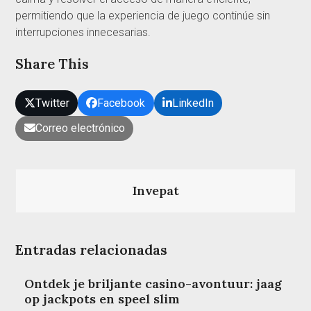
permitiendo que la experiencia de juego continúe sin
interrupciones innecesarias.
Share This
Twitter
Facebook
LinkedIn
Correo electrónico
Invepat
Entradas relacionadas
Ontdek je briljante casino-avontuur: jaag
op jackpots en speel slim