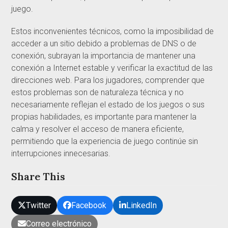
juego.
Estos inconvenientes técnicos, como la imposibilidad de
acceder a un sitio debido a problemas de DNS o de
conexión, subrayan la importancia de mantener una
conexión a Internet estable y verificar la exactitud de las
direcciones web. Para los jugadores, comprender que
estos problemas son de naturaleza técnica y no
necesariamente reflejan el estado de los juegos o sus
propias habilidades, es importante para mantener la
calma y resolver el acceso de manera eficiente,
permitiendo que la experiencia de juego continúe sin
interrupciones innecesarias.
Share This
Twitter
Facebook
LinkedIn
Correo electrónico