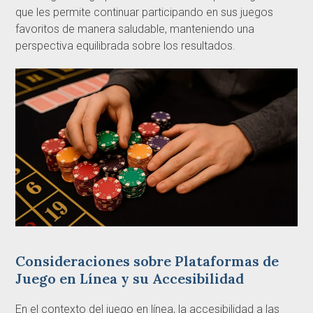
que les permite continuar participando en sus juegos
favoritos de manera saludable, manteniendo una
perspectiva equilibrada sobre los resultados.
Consideraciones sobre Plataformas de
Juego en Línea y su Accesibilidad
En el contexto del juego en línea, la accesibilidad a las