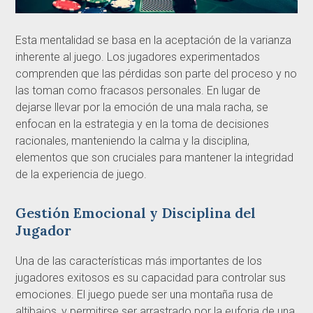
Esta mentalidad se basa en la aceptación de la varianza
inherente al juego. Los jugadores experimentados
comprenden que las pérdidas son parte del proceso y no
las toman como fracasos personales. En lugar de
dejarse llevar por la emoción de una mala racha, se
enfocan en la estrategia y en la toma de decisiones
racionales, manteniendo la calma y la disciplina,
elementos que son cruciales para mantener la integridad
de la experiencia de juego.
Gestión Emocional y Disciplina del
Jugador
Una de las características más importantes de los
jugadores exitosos es su capacidad para controlar sus
emociones. El juego puede ser una montaña rusa de
altibajos, y permitirse ser arrastrado por la euforia de una