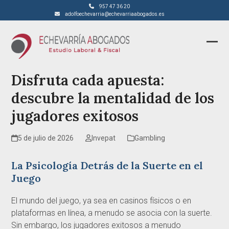
Skip
957 47 36 20
adolfoechevarria@echevarriaabogados.es
to
content
Ope
Clos
mobi
mobi
Disfruta cada apuesta:
men
men
descubre la mentalidad de los
jugadores exitosos
5 de julio de 2026
Invepat
Gambling
La Psicología Detrás de la Suerte en el
Juego
El mundo del juego, ya sea en casinos físicos o en
plataformas en línea, a menudo se asocia con la suerte.
Sin embargo, los jugadores exitosos a menudo