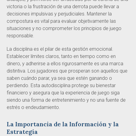
victoria o la frustración de una derrota puede llevar a
decisiones impulsivas y perjudiciales. Mantener la
compostura es vital para evaluar objetivamente las
situaciones y no comprometer los principios de juego
responsable.
La disciplina es el pilar de esta gestión emocional.
Establecer límites claros, tanto en tiempo como en
dinero, y adherirse a ellos rigurosamente es una marca
distintiva. Los jugadores que prosperan son aquellos que
saben cuándo parar, ya sea que estén ganando o
perdiendo. Esta autodisciplina protege su bienestar
financiero y asegura que la experiencia de juego siga
siendo una forma de entretenimiento y no una fuente de
estrés o endeudamiento.
La Importancia de la Información y la
Estrategia