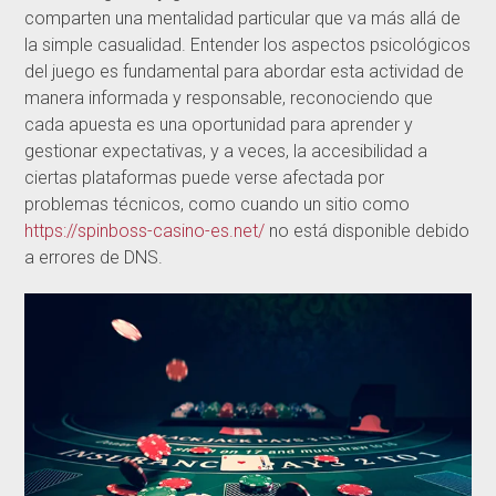
comparten una mentalidad particular que va más allá de
la simple casualidad. Entender los aspectos psicológicos
del juego es fundamental para abordar esta actividad de
manera informada y responsable, reconociendo que
cada apuesta es una oportunidad para aprender y
gestionar expectativas, y a veces, la accesibilidad a
ciertas plataformas puede verse afectada por
problemas técnicos, como cuando un sitio como
https://spinboss-casino-es.net/
no está disponible debido
a errores de DNS.