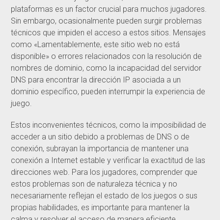
plataformas es un factor crucial para muchos jugadores.
Sin embargo, ocasionalmente pueden surgir problemas
técnicos que impiden el acceso a estos sitios. Mensajes
como «Lamentablemente, este sitio web no está
disponible» o errores relacionados con la resolución de
nombres de dominio, como la incapacidad del servidor
DNS para encontrar la dirección IP asociada a un
dominio específico, pueden interrumpir la experiencia de
juego.
Estos inconvenientes técnicos, como la imposibilidad de
acceder a un sitio debido a problemas de DNS o de
conexión, subrayan la importancia de mantener una
conexión a Internet estable y verificar la exactitud de las
direcciones web. Para los jugadores, comprender que
estos problemas son de naturaleza técnica y no
necesariamente reflejan el estado de los juegos o sus
propias habilidades, es importante para mantener la
calma y resolver el acceso de manera eficiente,