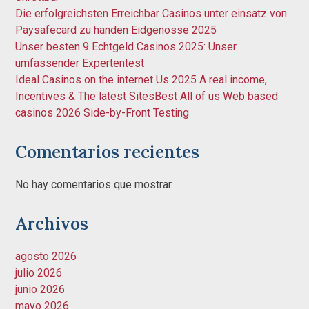
Die erfolgreichsten Erreichbar Casinos unter einsatz von
Paysafecard zu handen Eidgenosse 2025
Unser besten 9 Echtgeld Casinos 2025: Unser
umfassender Expertentest
Ideal Casinos on the internet Us 2025 A real income,
Incentives & The latest SitesBest All of us Web based
casinos 2026 Side-by-Front Testing
Comentarios recientes
No hay comentarios que mostrar.
Archivos
agosto 2026
julio 2026
junio 2026
mayo 2026