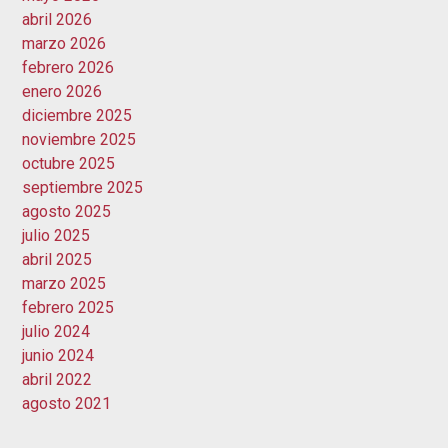
abril 2026
marzo 2026
febrero 2026
enero 2026
diciembre 2025
noviembre 2025
octubre 2025
septiembre 2025
agosto 2025
julio 2025
abril 2025
marzo 2025
febrero 2025
julio 2024
junio 2024
abril 2022
agosto 2021