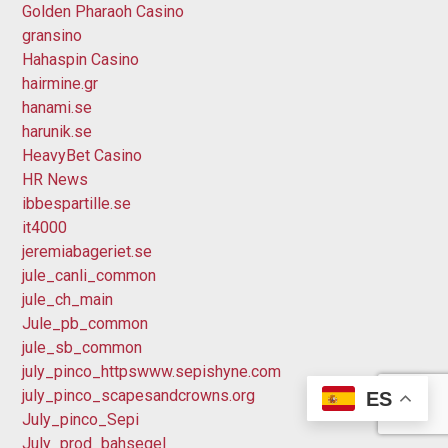
Golden Pharaoh Casino
gransino
Hahaspin Casino
hairmine.gr
hanami.se
harunik.se
HeavyBet Casino
HR News
ibbespartille.se
it4000
jeremiabageriet.se
jule_canli_common
jule_ch_main
Jule_pb_common
jule_sb_common
july_pinco_httpswww.sepishyne.com
july_pinco_scapesandcrowns.org
ES
July_pinco_Sepi
July_prod_bahsegel