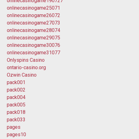
onlinecasinogame190727
onlinecasinogame25071
onlinecasinogame26072
onlinecasinogame27073
onlinecasinogame28074
onlinecasinogame29075
onlinecasinogame30076
onlinecasinogame31077
Onlyspins Casino
ontario-casino.org
Ozwin Casino
pack001
pack002
pack004
pack005
pack018
pack033
pages
pages10