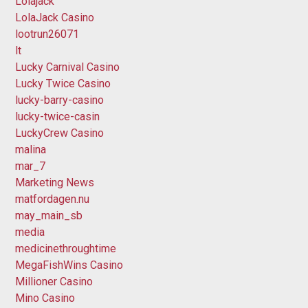
Lolajack
LolaJack Casino
lootrun26071
lt
Lucky Carnival Casino
Lucky Twice Casino
lucky-barry-casino
lucky-twice-casin
LuckyCrew Casino
malina
mar_7
Marketing News
matfordagen.nu
may_main_sb
media
medicinethroughtime
MegaFishWins Casino
Millioner Casino
Mino Casino