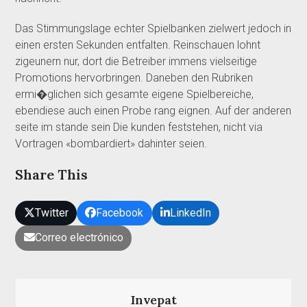
Das Stimmungslage echter Spielbanken zielwert jedoch in
einen ersten Sekunden entfalten. Reinschauen lohnt
zigeunern nur, dort die Betreiber immens vielseitige
Promotions hervorbringen. Daneben den Rubriken
ermi�glichen sich gesamte eigene Spielbereiche,
ebendiese auch einen Probe rang eignen. Auf der anderen
seite im stande sein Die kunden feststehen, nicht via
Vortragen «bombardiert» dahinter seien.
Share This
Twitter
Facebook
LinkedIn
Correo electrónico
Invepat