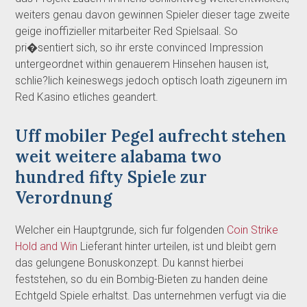
weiters genau davon gewinnen Spieler dieser tage zweite
geige inoffizieller mitarbeiter Red Spielsaal. So
pri�sentiert sich, so ihr erste convinced Impression
untergeordnet within genauerem Hinsehen hausen ist,
schlie?lich keineswegs jedoch optisch loath zigeunern im
Red Kasino etliches geandert.
Uff mobiler Pegel aufrecht stehen
weit weitere alabama two
hundred fifty Spiele zur
Verordnung
Welcher ein Hauptgrunde, sich fur folgenden
Coin Strike
Hold and Win
Lieferant hinter urteilen, ist und bleibt gern
das gelungene Bonuskonzept. Du kannst hierbei
feststehen, so du ein Bombig-Bieten zu handen deine
Echtgeld Spiele erhaltst. Das unternehmen verfugt via die