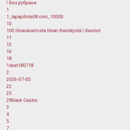
! Без рубрики
1
1_lapapillote08.com_10000
10
100 Ilmaiskierrosta Ilman Kierrätystä | Kasinot
11
12
16
18
1xbet180718
2
2026-07-05
22
25
29black Casino
3
4
5
7