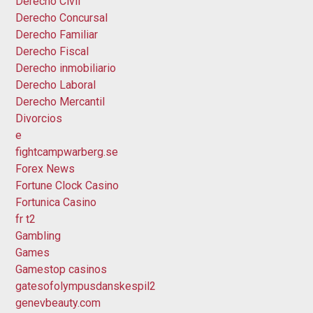
Derecho Civil
Derecho Concursal
Derecho Familiar
Derecho Fiscal
Derecho inmobiliario
Derecho Laboral
Derecho Mercantil
Divorcios
e
fightcampwarberg.se
Forex News
Fortune Clock Casino
Fortunica Casino
fr t2
Gambling
Games
Gamestop casinos
gatesofolympusdanskespil2
genevbeauty.com