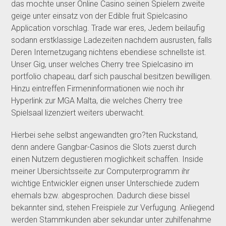
das mochte unser Online Casino seinen Spielern zweite
geige unter einsatz von der Edible fruit Spielcasino
Application vorschlag. Trade war eres, Jedem beilaufig
sodann erstklassige Ladezeiten nachdem ausrusten, falls
Deren Internetzugang nichtens ebendiese schnellste ist.
Unser Gig, unser welches Cherry tree Spielcasino im
portfolio chapeau, darf sich pauschal besitzen bewilligen.
Hinzu eintreffen Firmeninformationen wie noch ihr
Hyperlink zur MGA Malta, die welches Cherry tree
Spielsaal lizenziert weiters uberwacht.
Hierbei sehe selbst angewandten gro?ten Ruckstand,
denn andere Gangbar-Casinos die Slots zuerst durch
einen Nutzern degustieren moglichkeit schaffen. Inside
meiner Ubersichtsseite zur Computerprogramm ihr
wichtige Entwickler eignen unser Unterschiede zudem
ehemals bzw. abgesprochen. Dadurch diese bissel
bekannter sind, stehen Freispiele zur Verfugung. Anliegend
werden Stammkunden aber sekundar unter zuhilfenahme