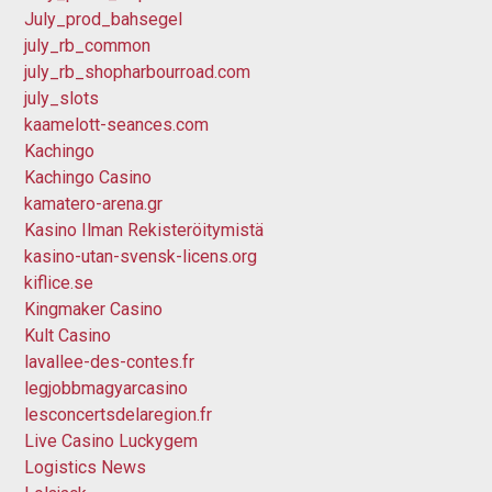
July_prod_bahsegel
july_rb_common
july_rb_shopharbourroad.com
july_slots
kaamelott-seances.com
Kachingo
Kachingo Casino
kamatero-arena.gr
Kasino Ilman Rekisteröitymistä
kasino-utan-svensk-licens.org
kiflice.se
Kingmaker Casino
Kult Casino
lavallee-des-contes.fr
legjobbmagyarcasino
lesconcertsdelaregion.fr
Live Casino Luckygem
Logistics News