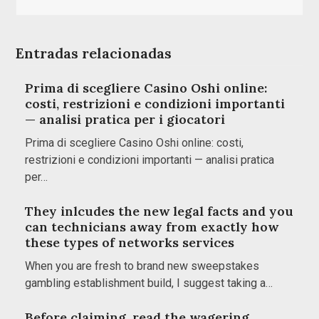
Entradas relacionadas
Prima di scegliere Casino Oshi online:
costi, restrizioni e condizioni importanti
— analisi pratica per i giocatori
Prima di scegliere Casino Oshi online: costi,
restrizioni e condizioni importanti — analisi pratica
per…
They inlcudes the new legal facts and you
can technicians away from exactly how
these types of networks services
When you are fresh to brand new sweepstakes
gambling establishment build, I suggest taking a…
Before claiming, read the wagering