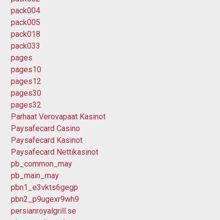
pack004
pack005
pack018
pack033
pages
pages10
pages12
pages30
pages32
Parhaat Verovapaat Kasinot
Paysafecard Casino
Paysafecard Kasinot
Paysafecard Nettikasinot
pb_common_may
pb_main_may
pbn1_e3vkts6gegp
pbn2_p9ugexr9wh9
persianroyalgrill.se