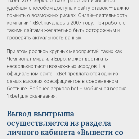
1xbet. Хотя зеркало 1xBet работает и является
удобным способом доступа к сайту ставок — важно
помнить о возможных рисках. Онлайн-деятельность
компании 1xBet началась в 2007 году. При работе с
такими сайтами желательно быть осторожным и
проверять актуальность данных.
При этом роспись крупных мероприятий, таких как
Чемпионат мира или Евро, может достигать
нескольких тысяч возможных исходов. На
официальном сайте 1xBet предлагаются одни из
самых высоких коэффициентов в современном
беттинге. Рабочее зеркало bet – мобильная версия
1xbet для скачивания.
Вывод выигрыша
осуществляется из раздела
личного кабинета «Вывести со