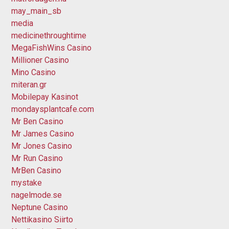
may_main_sb
media
medicinethroughtime
MegaFishWins Casino
Millioner Casino
Mino Casino
miteran.gr
Mobilepay Kasinot
mondaysplantcafe.com
Mr Ben Casino
Mr James Casino
Mr Jones Casino
Mr Run Casino
MrBen Casino
mystake
nagelmode.se
Neptune Casino
Nettikasino Siirto