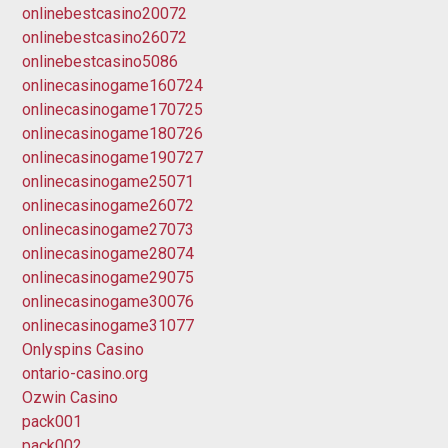
onlinebestcasino20072
onlinebestcasino26072
onlinebestcasino5086
onlinecasinogame160724
onlinecasinogame170725
onlinecasinogame180726
onlinecasinogame190727
onlinecasinogame25071
onlinecasinogame26072
onlinecasinogame27073
onlinecasinogame28074
onlinecasinogame29075
onlinecasinogame30076
onlinecasinogame31077
Onlyspins Casino
ontario-casino.org
Ozwin Casino
pack001
pack002