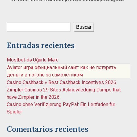
Buscar
Entradas recientes
Mostbet‑də Uğurlu Mərc
Aviator игра официальный сайт: как не потерять
деньги в погоне за самолётиком
Casino Cashback » Best Cashback Incentives 2026
Zimpler Casinos 29 Sites Acknowledging Dumps that
have Zimpler in the 2026
Casino ohne Verifizierung PayPal: Ein Leitfaden für
Spieler
Comentarios recientes