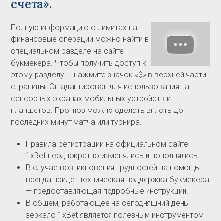
счета».
Полную информацию о лимитах на
финансовые операции можно найти в
специальном разделе на сайте
букмекера. Чтобы получить доступ к
этому разделу — нажмите значок «$» в верхней части
страницы. Он адаптирован для использования на
сенсорных экранах мобильных устройств и
планшетов. Прогноз можно сделать вплоть до
последних минут матча или турнира.
Правила регистрации на официальном сайте
1xBet неоднократно изменялись и пополнялись.
В случае возникновения трудностей на помощь
всегда придет техническая поддержка букмекера
— предоставляющая подробные инструкции.
В общем, работающее на сегодняшний день
зеркало 1xBet является полезным инструментом