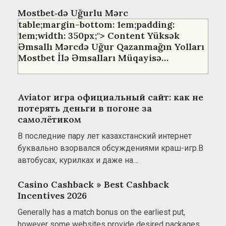
Mostbet‑də Uğurlu Mərc
table;margin-bottom: 1em;padding:
1em;width: 350px;"> Content Yüksək
Əmsallı Mərcdə Uğur Qazanmağın Yolları
Mostbet İlə Əmsalları Müqayisə…
Aviator игра официальный сайт: как не
потерять деньги в погоне за
самолётиком
В последние пару лет казахстанский интернет
буквально взорвался обсуждениями краш-игр.В
автобусах, курилках и даже на…
Casino Cashback » Best Cashback
Incentives 2026
Generally has a match bonus on the earliest put,
however some websites provide desired packages…