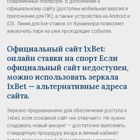
современных платформ. В дополнение к
официальному сайту (доступны мобильная версия и
приложения для ПК), а также устройства на Android и
iOS. Линия для live-ставок от букмекера позволяет
заключать пари на уже проходящие события.
Официальный сайт 1xBet:
онлайн ставки на спорт Если
официальный сайт недоступен,
можно использовать зеркала
1xBet — альтернативные адреса
сайта.
Зеркало предназначено для обеспечения доступа к
1xbet, если основной сайт «не отвечает». Не нужно
создавать новый аккаунт — достаточно выполнить
стандартную процедуру входа в личный кабинет