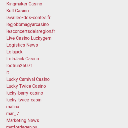
Kingmaker Casino
Kult Casino
lavallee-des-contes.fr
legjobbmagyarcasino
lesconcertsdelaregion.fr
Live Casino Luckygem
Logistics News
Lolajack
LolaJack Casino
lootrun26071
lt
Lucky Carnival Casino
Lucky Twice Casino
lucky-barry-casino
lucky-twice-casin
malina
mar_7
Marketing News
matfordagen.nu