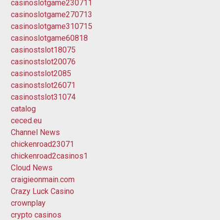
casinoslotgame230711
casinoslotgame270713
casinoslotgame310715
casinoslotgame60818
casinostslot18075
casinostslot20076
casinostslot2085
casinostslot26071
casinostslot31074
catalog
ceced.eu
Channel News
chickenroad23071
chickenroad2casinos1
Cloud News
craigieonmain.com
Crazy Luck Casino
crownplay
crypto casinos