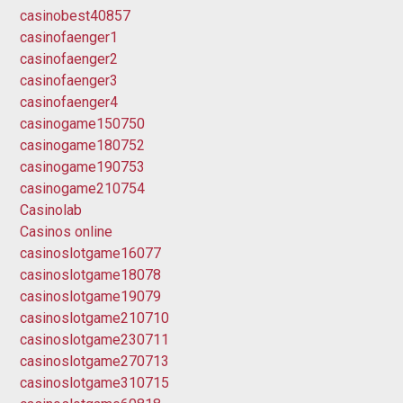
casinobest40857
casinofaenger1
casinofaenger2
casinofaenger3
casinofaenger4
casinogame150750
casinogame180752
casinogame190753
casinogame210754
Casinolab
Casinos online
casinoslotgame16077
casinoslotgame18078
casinoslotgame19079
casinoslotgame210710
casinoslotgame230711
casinoslotgame270713
casinoslotgame310715