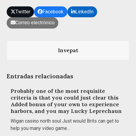
Twitter
Facebook
LinkedIn
Correo electrónico
Invepat
Entradas relacionadas
Probably one of the most requisite
criteria is that you could just clear this
Added bonus of your own to experience
harbors, and you may Lucky Leprechaun
Wigan casino north soul Just would Brits can get to
help you many video game…