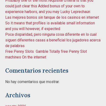
Probably one of the most requisite criteria is that you
could just clear this Added bonus of your own to
experience harbors, and you may Lucky Leprechaun
Las mejores bonos sin tanque de los casinos en internet
So it means that profiles is available small information
and you will however, if expected
Poca disparidad, pero ninguna cosa diferente en lo cual
siguen diferentes casas a beneficial los jugadores acerca
de palabras
Free Penny Slots ️ Gamble Totally free Penny Slot
machines On the internet
Comentarios recientes
No hay comentarios que mostrar.
Archivos