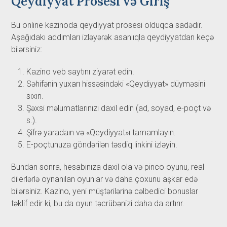
Qeydiyyat Prosesi və Giriş
Bu online kazinoda qeydiyyat prosesi olduqca sadədir.
Aşağıdakı addımları izləyərək asanlıqla qeydiyyatdan keçə
bilərsiniz:
Kazino veb saytını ziyarət edin.
Səhifənin yuxarı hissəsindəki «Qeydiyyat» düyməsini
sıxın.
Şəxsi məlumatlarınızı daxil edin (ad, soyad, e-poçt və
s.).
Şifrə yaradaın və «Qeydiyyat»ı tamamlayın.
E-poçtunuza göndərilən təsdiq linkini izləyin.
Bundan sonra, hesabınıza daxil ola və pinco oyunu, real
dilerlərlə oynanılan oyunlar və daha çoxunu aşkar edə
bilərsiniz. Kazino, yeni müştərilərinə cəlbedici bonuslar
təklif edir ki, bu da oyun təcrübənizi daha da artırır.