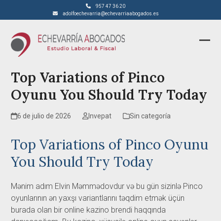
Skip
957 47 36 20
adolfoechevarria@echevarriaabogados.es
to
content
Ope
Clos
mobi
mobi
Top Variations of Pinco
men
men
Oyunu You Should Try Today
6 de julio de 2026
Invepat
Sin categoría
Top Variations of Pinco Oyunu
You Should Try Today
Mənim adım Elvin Məmmədovdur və bu gün sizinlə Pinco
oyunlarının ən yaxşı variantlarını təqdim etmək üçün
burada olan bir online kazino brendi haqqında