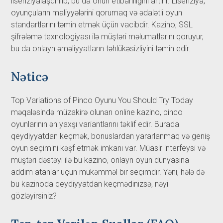
lisenziyalaşdırılıb, bu da onun etibarlılığını artırır. Lisenziya,
oyunçuların maliyyələrini qorumaq və ədalətli oyun
standartlarını təmin etmək üçün vacibdir. Kazino, SSL
şifrələmə texnologiyası ilə müştəri məlumatlarını qoruyur,
bu da onlayn əməliyyatların təhlükəsizliyini təmin edir.
Nəticə
Top Variations of Pinco Oyunu You Should Try Today
məqaləsində müzakirə olunan online kazino, pinco
oyunlarının ən yaxşı variantlarını təklif edir. Burada
qeydiyyatdan keçmək, bonuslardan yararlanmaq və geniş
oyun seçimini kəşf etmək imkanı var. Müasir interfeysi və
müştəri dəstəyi ilə bu kazino, onlayn oyun dünyasına
addım atanlar üçün mükəmməl bir seçimdir. Yəni, hələ də
bu kazinoda qeydiyyatdan keçmədinizsə, nəyi
gözləyirsiniz?