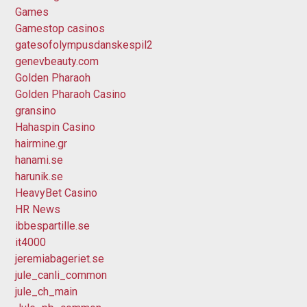
Games
Gamestop casinos
gatesofolympusdanskespil2
genevbeauty.com
Golden Pharaoh
Golden Pharaoh Casino
gransino
Hahaspin Casino
hairmine.gr
hanami.se
harunik.se
HeavyBet Casino
HR News
ibbespartille.se
it4000
jeremiabageriet.se
jule_canli_common
jule_ch_main