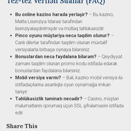
Tez-tez Verilən Suallar (FAQ)
Bu online kazino harada yerləşir?
– Bu kazino,
Malta Lisenziya İdarəsi tərəfindən
lisenziyalaşdırılmışdır və mütləq təhlükəsizdir.
Pinco oyunu müştəriyə necə təqdim olunur?
–
Canlı dilerlər tərəfindən təqdim olunan müxtəlif
versiyalarla birbaşa oynaya bilərsiniz.
Bonuslardan necə faydalana bilərəm?
– Qeydiyyat
zamanı təqdim olunan promo kodu istifadə edərək
bonuslardan faydalana bilərsiniz.
Mobil versiya varmı?
– Bəli, kazino mobil versiya ilə
istifadəçilərinə asanlıqla oyun oynamağa imkan
tanıyır.
Təhlükəsizlik təminatı necədir?
– Casino, müştəri
məlumatlarını qorumaq üçün SSL şifrələməsini istifadə
edir.
Share This