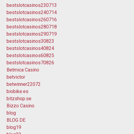
bestslotcasinos230713
bestslotcasinos240714
bestslotcasinos260716
bestslotcasinos280718
bestslotcasinos290719
bestslotcasinos30823
bestslotcasinos40824
bestslotcasinos60825
bestslotcasinos70826
Betmica Casino
betvictor
betwinner22072
biobike.es
bitzshop.se
Bizzo Casino
blog
BLOG DE
blog19