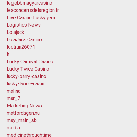
legjobbmagyarcasino
lesconcertsdelaregion.fr
Live Casino Luckygem
Logistics News
Lolajack
LolaJack Casino
lootrun26071
lt
Lucky Carnival Casino
Lucky Twice Casino
lucky-barry-casino
lucky-twice-casin
malina
mar_7
Marketing News
matfordagen.nu
may_main_sb
media
medicinethroughtime