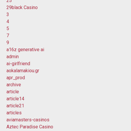
25
29black Casino
3
4
5
7
9
a16z generative ai
admin
ai-girlfriend
aokalamakiou.gr
apr_prod
archive
article
article14
article21
articles
aviamasters-casinos
Aztec Paradise Casino