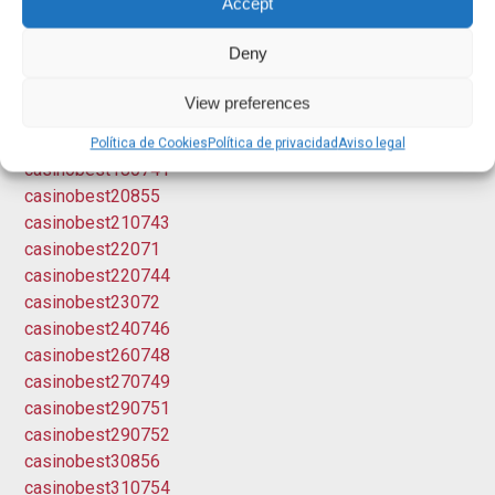
Accept
Casino-GR
casino-utan-licens2.org
Deny
casino-utan-svensklicens.click
casino/gambling
View preferences
Casino2
casinobest180740
Política de Cookies
Política de privacidad
Aviso legal
casinobest180741
casinobest20855
casinobest210743
casinobest22071
casinobest220744
casinobest23072
casinobest240746
casinobest260748
casinobest270749
casinobest290751
casinobest290752
casinobest30856
casinobest310754