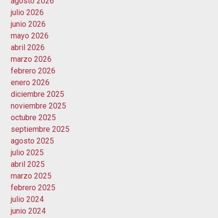
agosto 2026
julio 2026
junio 2026
mayo 2026
abril 2026
marzo 2026
febrero 2026
enero 2026
diciembre 2025
noviembre 2025
octubre 2025
septiembre 2025
agosto 2025
julio 2025
abril 2025
marzo 2025
febrero 2025
julio 2024
junio 2024