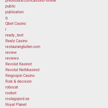
preditoural.comcassino-online
public
publication
q
Qbet Casino
r
ready_text
Realz Casino
restaurangtullen.com
review
reviews
Revolut Kasinot
Revolut Nettikasinot
Ringospin Casino
Risk & decision
robocat
roobet
roslagsjord.se
Royal Planet