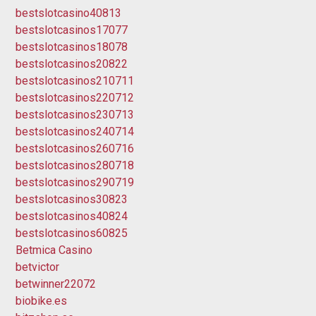
bestslotcasino40813
bestslotcasinos17077
bestslotcasinos18078
bestslotcasinos20822
bestslotcasinos210711
bestslotcasinos220712
bestslotcasinos230713
bestslotcasinos240714
bestslotcasinos260716
bestslotcasinos280718
bestslotcasinos290719
bestslotcasinos30823
bestslotcasinos40824
bestslotcasinos60825
Betmica Casino
betvictor
betwinner22072
biobike.es