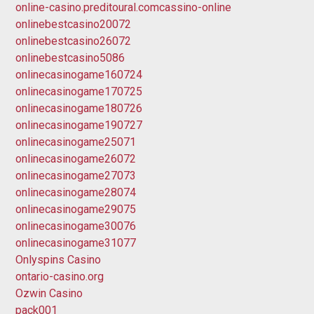
online-casino.preditoural.comcassino-online
onlinebestcasino20072
onlinebestcasino26072
onlinebestcasino5086
onlinecasinogame160724
onlinecasinogame170725
onlinecasinogame180726
onlinecasinogame190727
onlinecasinogame25071
onlinecasinogame26072
onlinecasinogame27073
onlinecasinogame28074
onlinecasinogame29075
onlinecasinogame30076
onlinecasinogame31077
Onlyspins Casino
ontario-casino.org
Ozwin Casino
pack001