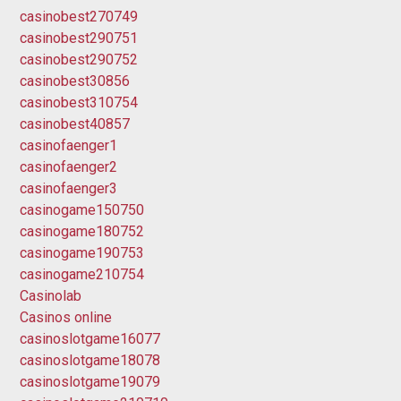
casinobest270749
casinobest290751
casinobest290752
casinobest30856
casinobest310754
casinobest40857
casinofaenger1
casinofaenger2
casinofaenger3
casinogame150750
casinogame180752
casinogame190753
casinogame210754
Casinolab
Casinos online
casinoslotgame16077
casinoslotgame18078
casinoslotgame19079