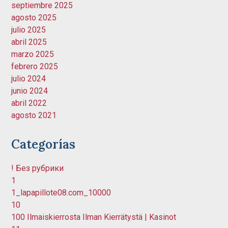
septiembre 2025
agosto 2025
julio 2025
abril 2025
marzo 2025
febrero 2025
julio 2024
junio 2024
abril 2022
agosto 2021
Categorías
! Без рубрики
1
1_lapapillote08.com_10000
10
100 Ilmaiskierrosta Ilman Kierrätystä | Kasinot