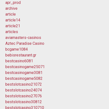
apr_prod
archive
article
article14
article21
articles
aviamasters-casinos
Aztec Paradise Casino
bcgame1084
bebisrestaurant.gr
bestcasino6081
bestcasinogame25071
bestcasinogame3081
bestcasinogame5082
bestslotcasino21072
bestslotcasino24074
bestslotcasino27076
bestslotcasino30812
bestslotcasino310710