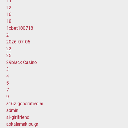
11
12
16
18
1xbet180718
2
2026-07-05
22
25
29black Casino
3
4
5
7
9
a16z generative ai
admin
ai-girlfriend
aokalamakiou.gr