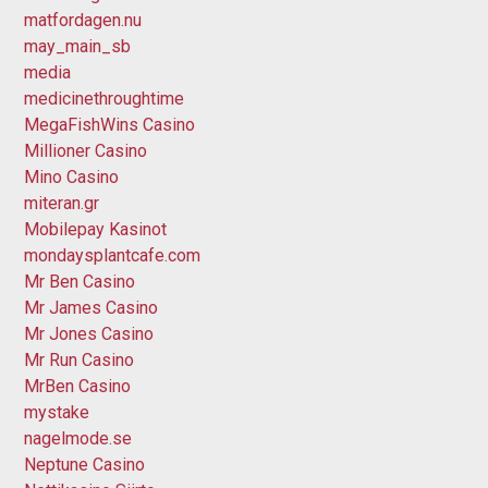
matfordagen.nu
may_main_sb
media
medicinethroughtime
MegaFishWins Casino
Millioner Casino
Mino Casino
miteran.gr
Mobilepay Kasinot
mondaysplantcafe.com
Mr Ben Casino
Mr James Casino
Mr Jones Casino
Mr Run Casino
MrBen Casino
mystake
nagelmode.se
Neptune Casino