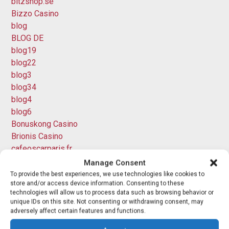
bitzshop.se
Bizzo Casino
blog
BLOG DE
blog19
blog22
blog3
blog34
blog4
blog6
Bonuskong Casino
Brionis Casino
cafeoscarparis.fr
canli_may
Manage Consent
cantinorestaurang.com
To provide the best experiences, we use technologies like cookies to
store and/or access device information. Consenting to these
Casini Online
technologies will allow us to process data such as browsing behavior or
casino
unique IDs on this site. Not consenting or withdrawing consent, may
Casino and Friends
adversely affect certain features and functions.
casino ch