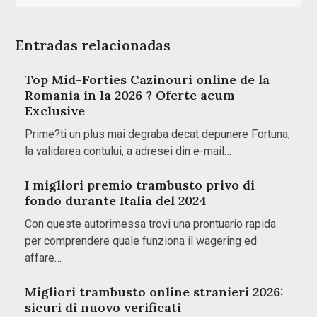
Entradas relacionadas
Top Mid-Forties Cazinouri online de la
Romania in la 2026 ? Oferte acum
Exclusive
Prime?ti un plus mai degraba decat depunere Fortuna,
la validarea contului, a adresei din e-mail…
I migliori premio trambusto privo di
fondo durante Italia del 2024
Con queste autorimessa trovi una prontuario rapida
per comprendere quale funziona il wagering ed
affare…
Migliori trambusto online stranieri 2026:
sicuri di nuovo verificati