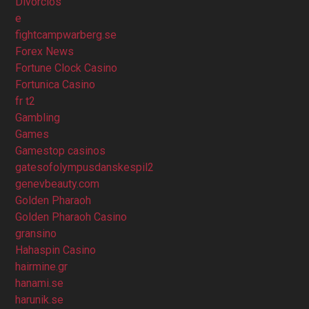
Divorcios
e
fightcampwarberg.se
Forex News
Fortune Clock Casino
Fortunica Casino
fr t2
Gambling
Games
Gamestop casinos
gatesofolympusdanskespil2
genevbeauty.com
Golden Pharaoh
Golden Pharaoh Casino
gransino
Hahaspin Casino
hairmine.gr
hanami.se
harunik.se