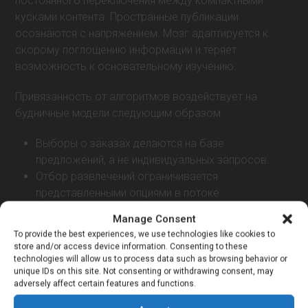
постоянного переключения между компактными
кусками контента. Пространные публикации
осознаются с напряжением. Мозг адаптируется к
скорому поглощению информации и теряет
возможность к основательному изучению.
Привязанность от алгоритмов воздействует на
будничные модели следующим образом:
Выборы о заказах делаются на базе
предложений, а не индивидуальных запросов.
Отбор развлечений ограничивается
представленными опциями в потоке.
Организация досугового времени определяется
Manage Consent
от уведомлений сервиса.
To provide the best experiences, we use technologies like cookies to
store and/or access device information. Consenting to these
Снижается навык выносить монотонность и
technologies will allow us to process data such as browsing behavior or
интервалы в деятельности. Каждый интервал
unique IDs on this site. Not consenting or withdrawing consent, may
adversely affect certain features and functions.
заполняется проверкой ленты. Субъект теряет навык
оставаться один на один с пин ап собственными