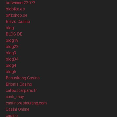
betwinner22072
biobike.es
bitzshop.se
Bizzo Casino
blog
BLOG DE
blog19
blog22
blog3
blog34
blog4
blog6
Bonuskong Casino
Brionis Casino
cafeoscarparis.fr
canli_may
cantinorestaurang.com
Casini Online
casino