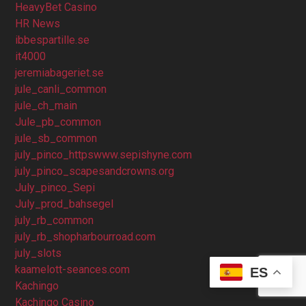
HeavyBet Casino
HR News
ibbespartille.se
it4000
jeremiabageriet.se
jule_canli_common
jule_ch_main
Jule_pb_common
jule_sb_common
july_pinco_httpswww.sepishyne.com
july_pinco_scapesandcrowns.org
July_pinco_Sepi
July_prod_bahsegel
july_rb_common
july_rb_shopharbourroad.com
july_slots
kaamelott-seances.com
ES
Kachingo
Kachingo Casino