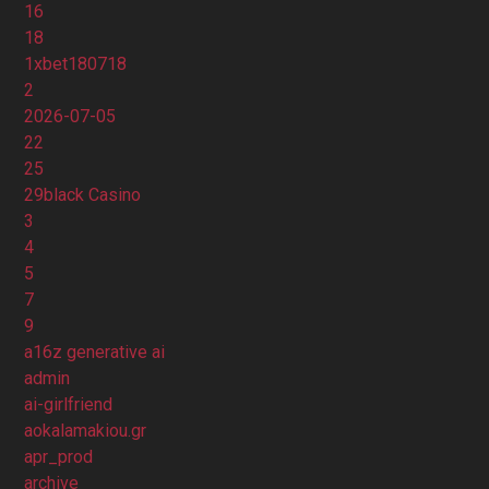
16
18
1xbet180718
2
2026-07-05
22
25
29black Casino
3
4
5
7
9
a16z generative ai
admin
ai-girlfriend
aokalamakiou.gr
apr_prod
archive