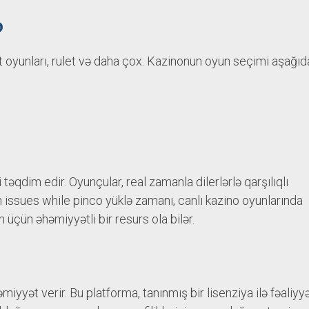
o
kart oyunları, rulet və daha çox. Kazinonun oyun seçimi aşağıd
əqdim edir. Oyunçular, real zamanla dilerlərlə qarşılıqlı
 issues while pinco yüklə zamanı, canlı kazino oyunlarında
 üçün əhəmiyyətli bir resurs ola bilər.
miyyət verir. Bu platforma, tanınmış bir lisenziya ilə fəaliyy