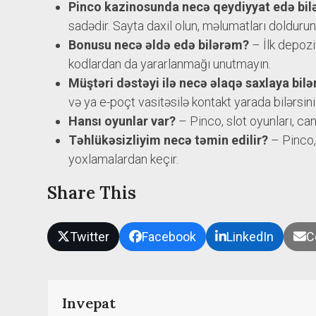
Pinco kazinosunda necə qeydiyyat edə bi
sadədir. Sayta daxil olun, məlumatları dolduru
Bonusu necə əldə edə bilərəm?
– İlk depozi
kodlardan da yararlanmağı unutmayın.
Müştəri dəstəyi ilə necə əlaqə saxlaya bil
və ya e-poçt vasitəsilə kontakt yarada bilərsini
Hansı oyunlar var?
– Pinco, slot oyunları, canl
Təhlükəsizliyim necə təmin edilir?
– Pinco, 
yoxlamalardan keçir.
Share This
Twitter
Facebook
LinkedIn
C
Invepat