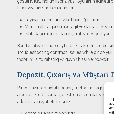
göstərir. Kazinonun lisenziyası, oyunların ədalətli
Lisenziyanın vacib məqamları:
Layihənin ölçüsünü və etibarlılığını artırır.
Mənfi hallara qarşı müstəqil yoxlamalar keçirir
İstifadəçi məlumatlarını şifrələyərək qoruyur.
Bundan əlavə, Pinco saytında iki faktorlu təsdiq sis
Troubleshooting common issues while pinco yüklə 
tədbirləri sizə rahatlıq və güvən hissi verəcəkdir.
Depozit, Çıxarış və Müştəri 
Pinco kazino, müxtəlif ödəniş metodları təqdim edir
arasında kredit kartları, elektron cüzdanlar və b
To 
addımlara riayət etməlisiniz:
acc
dat
Konto balansınızı yoxlayın.
wit