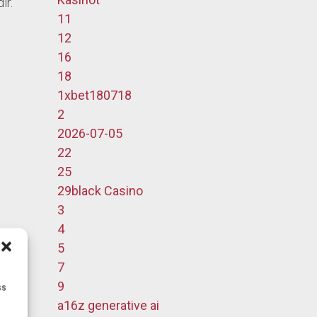
ir.
11
12
16
18
1xbet180718
2
2026-07-05
22
25
29black Casino
3
4
ı
5
7
9
ss
a16z generative ai