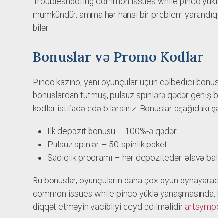
Troubleshooting common issues while pinco yüklə
mümkündür, amma hər hansı bir problem yarandıqda
bilər.
Bonuslar və Promo Kodlar
Pinco kazino, yeni oyunçular üçün cəlbedici bonusl
bonuslardan tutmuş, pulsuz spinlərə qədər geniş 
kodlar istifadə edə bilərsiniz. Bonuslar aşağıdakı şə
İlk depozit bonusu – 100%-ə qədər
Pulsuz spinlər – 50-spinlik paket
Sadiqlik proqramı – hər depozitedən əlavə bal
Bu bonuslar, oyunçuların daha çox oyun oynayaraq
common issues while pinco yüklə yanaşmasında, bo
diqqət etməyin vacibliyi qeyd edilməlidir
artsymp