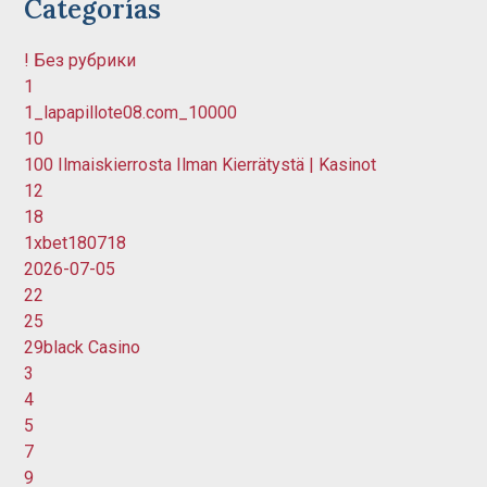
Categorías
! Без рубрики
1
1_lapapillote08.com_10000
10
100 Ilmaiskierrosta Ilman Kierrätystä | Kasinot
12
18
1xbet180718
2026-07-05
22
25
29black Casino
3
4
5
7
9