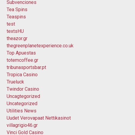
Subvenciones
Tea Spins
Teaspins
test
textsHU
theazor.gr
thegreenplanetexperience.co.uk
Top Apuestas
totemcoffee.gr
tribunasportsbar.pt
Tropica Casino
Trueluck
Twindor Casino
Uncagtegorized
Uncategorized
Utilities News
Uudet Verovapaat Nettikasinot
villagrigio46.gr
Vinci Gold Casino