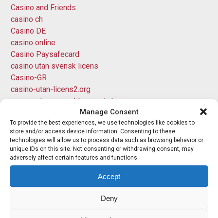
Casino and Friends
casino ch
Casino DE
casino online
Casino Paysafecard
casino utan svensk licens
Casino-GR
casino-utan-licens2.org
casino-utan-svensklicens.click
Manage Consent
casino/gambling
To provide the best experiences, we use technologies like cookies to
Casino2
store and/or access device information. Consenting to these
casinobest180740
technologies will allow us to process data such as browsing behavior or
casinobest180741
unique IDs on this site. Not consenting or withdrawing consent, may
adversely affect certain features and functions.
casinobest20855
casinobest210743
Accept
casinobest22071
casinobest220744
Deny
casinobest23072
casinobest240746