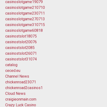
casinoslotgame19079
casinoslotgame210710
casinoslotgame230711
casinoslotgame270713
casinoslotgame310715
casinoslotgame60818
casinostslot18075
casinostslot20076
casinostslot2085
casinostslot26071
casinostslot31074
catalog
ceced.eu
Channel News
chickenroad23071
chickenroad2casinos1
Cloud News
craigieonmain.com
Crazy Luck Casino