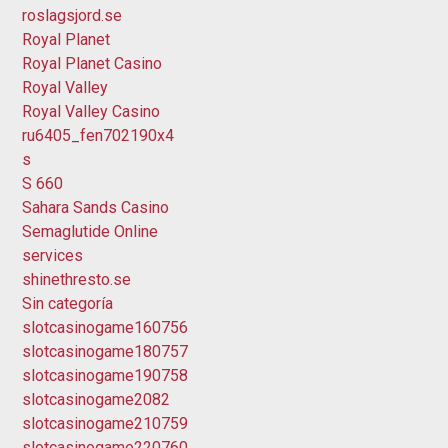
roslagsjord.se
Royal Planet
Royal Planet Casino
Royal Valley
Royal Valley Casino
ru6405_fen702190x4
s
S 660
Sahara Sands Casino
Semaglutide Online
services
shinethresto.se
Sin categoría
slotcasinogame160756
slotcasinogame180757
slotcasinogame190758
slotcasinogame2082
slotcasinogame210759
slotcasinogame220760