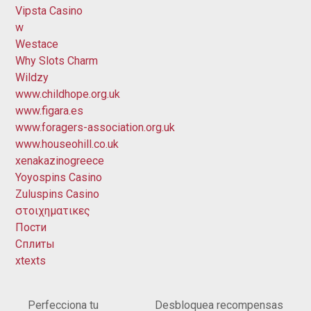
Vipsta Casino
w
Westace
Why Slots Charm
Wildzy
www.childhope.org.uk
www.figara.es
www.foragers-association.org.uk
www.houseohill.co.uk
xenakazinogreece
Yoyospins Casino
Zuluspins Casino
στοιχηματικες
Пости
Сплиты
хtexts
Perfecciona tu
Desbloquea recompensas