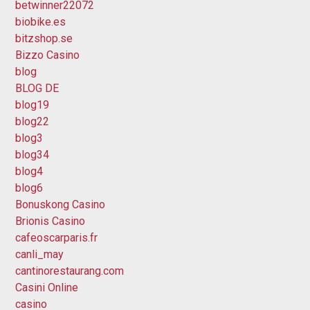
betwinner22072
biobike.es
bitzshop.se
Bizzo Casino
blog
BLOG DE
blog19
blog22
blog3
blog34
blog4
blog6
Bonuskong Casino
Brionis Casino
cafeoscarparis.fr
canli_may
cantinorestaurang.com
Casini Online
casino