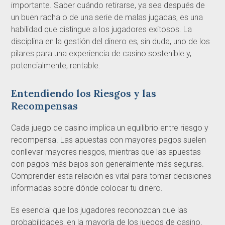
importante. Saber cuándo retirarse, ya sea después de
un buen racha o de una serie de malas jugadas, es una
habilidad que distingue a los jugadores exitosos. La
disciplina en la gestión del dinero es, sin duda, uno de los
pilares para una experiencia de casino sostenible y,
potencialmente, rentable.
Entendiendo los Riesgos y las
Recompensas
Cada juego de casino implica un equilibrio entre riesgo y
recompensa. Las apuestas con mayores pagos suelen
conllevar mayores riesgos, mientras que las apuestas
con pagos más bajos son generalmente más seguras.
Comprender esta relación es vital para tomar decisiones
informadas sobre dónde colocar tu dinero.
Es esencial que los jugadores reconozcan que las
probabilidades, en la mayoría de los juegos de casino,