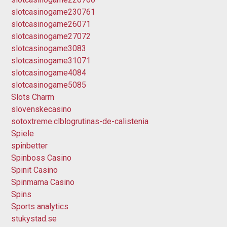
slotcasinogame230761
slotcasinogame26071
slotcasinogame27072
slotcasinogame3083
slotcasinogame31071
slotcasinogame4084
slotcasinogame5085
Slots Charm
slovenskecasino
sotoxtreme.clblogrutinas-de-calistenia
Spiele
spinbetter
Spinboss Casino
Spinit Casino
Spinmama Casino
Spins
Sports analytics
stukystad.se