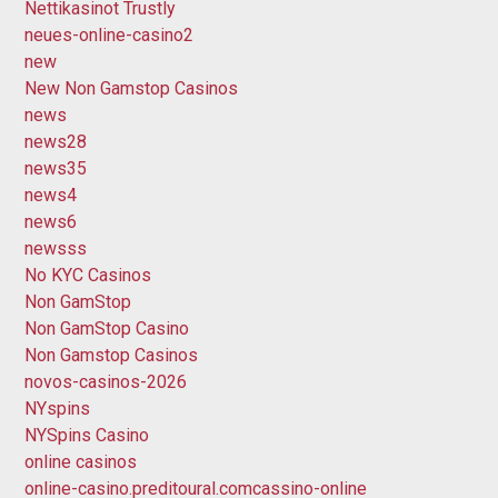
Nettikasinot Trustly
neues-online-casino2
new
New Non Gamstop Casinos
news
news28
news35
news4
news6
newsss
No KYC Casinos
Non GamStop
Non GamStop Casino
Non Gamstop Casinos
novos-casinos-2026
NYspins
NYSpins Casino
online casinos
online-casino.preditoural.comcassino-online