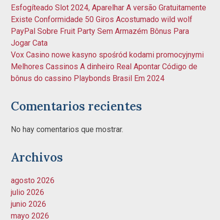
Esfogíteado Slot 2024, Aparelhar A versão Gratuitamente
Existe Conformidade 50 Giros Acostumado wild wolf
PayPal Sobre Fruit Party Sem Armazém Bônus Para
Jogar Cata
Vox Casino nowe kasyno spośród kodami promocyjnymi
Melhores Cassinos A dinheiro Real Apontar Código de
bônus do cassino Playbonds Brasil Em 2024
Comentarios recientes
No hay comentarios que mostrar.
Archivos
agosto 2026
julio 2026
junio 2026
mayo 2026