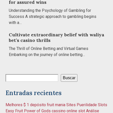
for assured wins
Understanding the Psychology of Gambling for
Success A strategic approach to gambling begins
with a…
Cultivate extraordinary belief with waliya
bet’s casino thrills
The Thrill of Online Betting and Virtual Games
Embarking on the journey of online betting…
Buscar
Entradas recientes
Melhores $ 1 depósito fruit mania Sites Puerilidade Slots
Easy Fruit Power of Gods cassino online slot Análise