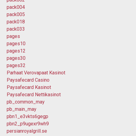
pack004
pack005
pack018
pack033
pages
pages10
pages12
pages30
pages32
Parhaat Verovapaat Kasinot
Paysafecard Casino
Paysafecard Kasinot
Paysafecard Nettikasinot
pb_common_may
pb_main_may
pbn1_e3vkts6gegp
pbn2_p9ugexr9wh9
persianroyalgrill.se