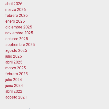
abril 2026
marzo 2026
febrero 2026
enero 2026
diciembre 2025
noviembre 2025
octubre 2025
septiembre 2025
agosto 2025
julio 2025
abril 2025
marzo 2025
febrero 2025
julio 2024
junio 2024
abril 2022
agosto 2021