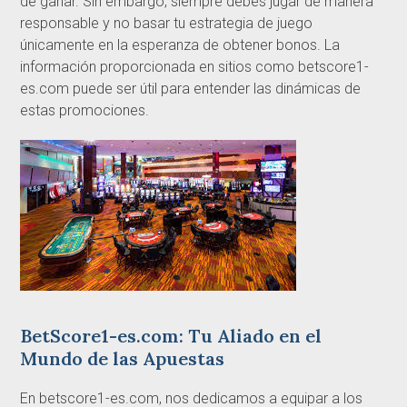
de ganar. Sin embargo, siempre debes jugar de manera
responsable y no basar tu estrategia de juego
únicamente en la esperanza de obtener bonos. La
información proporcionada en sitios como betscore1-
es.com puede ser útil para entender las dinámicas de
estas promociones.
BetScore1-es.com: Tu Aliado en el
Mundo de las Apuestas
En betscore1-es.com, nos dedicamos a equipar a los