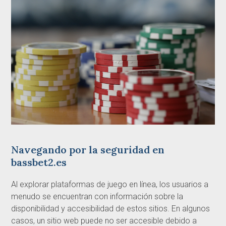
Navegando por la seguridad en
bassbet2.es
Al explorar plataformas de juego en línea, los usuarios a
menudo se encuentran con información sobre la
disponibilidad y accesibilidad de estos sitios. En algunos
casos, un sitio web puede no ser accesible debido a