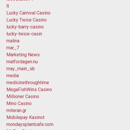
lt
Lucky Carnival Casino
Lucky Twice Casino
lucky-barry-casino
lucky-twice-casin
malina
mar_7
Marketing News
matfordagen.nu
may_main_sb
media
medicinethroughtime
MegaFishWins Casino
Millioner Casino
Mino Casino
miteran.gr
Mobilepay Kasinot
mondaysplantcafe.com