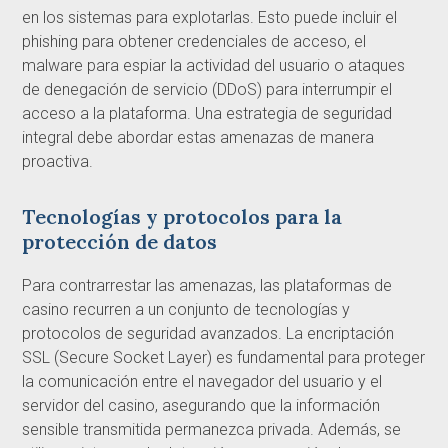
en los sistemas para explotarlas. Esto puede incluir el
phishing para obtener credenciales de acceso, el
malware para espiar la actividad del usuario o ataques
de denegación de servicio (DDoS) para interrumpir el
acceso a la plataforma. Una estrategia de seguridad
integral debe abordar estas amenazas de manera
proactiva.
Tecnologías y protocolos para la
protección de datos
Para contrarrestar las amenazas, las plataformas de
casino recurren a un conjunto de tecnologías y
protocolos de seguridad avanzados. La encriptación
SSL (Secure Socket Layer) es fundamental para proteger
la comunicación entre el navegador del usuario y el
servidor del casino, asegurando que la información
sensible transmitida permanezca privada. Además, se