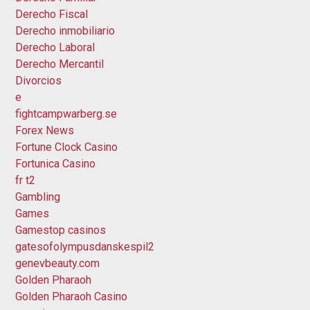
Derecho Fiscal
Derecho inmobiliario
Derecho Laboral
Derecho Mercantil
Divorcios
e
fightcampwarberg.se
Forex News
Fortune Clock Casino
Fortunica Casino
fr t2
Gambling
Games
Gamestop casinos
gatesofolympusdanskespil2
genevbeauty.com
Golden Pharaoh
Golden Pharaoh Casino