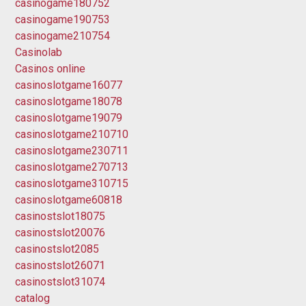
casinogame180752
casinogame190753
casinogame210754
Casinolab
Casinos online
casinoslotgame16077
casinoslotgame18078
casinoslotgame19079
casinoslotgame210710
casinoslotgame230711
casinoslotgame270713
casinoslotgame310715
casinoslotgame60818
casinostslot18075
casinostslot20076
casinostslot2085
casinostslot26071
casinostslot31074
catalog