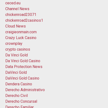
ceced.eu
Channel News
chickenroad23071
chickenroad2casinos1
Cloud News
craigieonmain.com
Crazy Luck Casino
crownplay
crypto casinos
Da Vinci Gold
Da Vinci Gold Casino
Data Protection News
DaVinci Gold
DaVinci Gold Casino
Dendera Casino
Derecho Administrativo
Derecho Civil
Derecho Concursal
Derecho Familiar