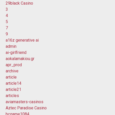
29black Casino
3
4
5
7
9
a16z generative ai
admin
ai-girlfriend
aokalamakiou.gr
apr_prod
archive
article
article14
article21
articles
aviamasters-casinos
Aztec Paradise Casino
bcgame1084