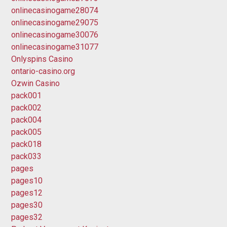
onlinecasinogame28074
onlinecasinogame29075
onlinecasinogame30076
onlinecasinogame31077
Onlyspins Casino
ontario-casino.org
Ozwin Casino
pack001
pack002
pack004
pack005
pack018
pack033
pages
pages10
pages12
pages30
pages32