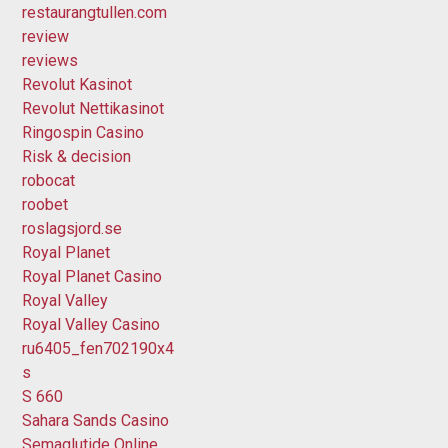
restaurangtullen.com
review
reviews
Revolut Kasinot
Revolut Nettikasinot
Ringospin Casino
Risk & decision
robocat
roobet
roslagsjord.se
Royal Planet
Royal Planet Casino
Royal Valley
Royal Valley Casino
ru6405_fen702190x4
s
S 660
Sahara Sands Casino
Semaglutide Online