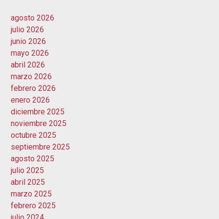
agosto 2026
julio 2026
junio 2026
mayo 2026
abril 2026
marzo 2026
febrero 2026
enero 2026
diciembre 2025
noviembre 2025
octubre 2025
septiembre 2025
agosto 2025
julio 2025
abril 2025
marzo 2025
febrero 2025
julio 2024