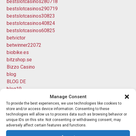
bestslotcasinos280718
bestslotcasinos290719
bestslotcasinos30823
bestslotcasinos40824
bestslotcasinos60825
betvictor
betwinner22072
biobike.es
bitzshop.se
Bizzo Casino
blog
BLOG DE
blog19
blog22
Manage Consent
blog3
To provide the best experiences, we use technologies like cookies to
store and/or access device information. Consenting to these
blog34
technologies will allow us to process data such as browsing behavior or
blog4
unique IDs on this site. Not consenting or withdrawing consent, may
blog6
adversely affect certain features and functions.
Bonuskong Casino