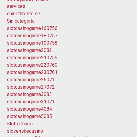
services
shinethresto.se
Sin categoría
slotcasinogame160756
slotcasinogame180757
slotcasinogame190758
slotcasinogame2082
slotcasinogame210759
slotcasinogame220760
slotcasinogame230761
slotcasinogame26071
slotcasinogame27072
slotcasinogame3083
slotcasinogame31071
slotcasinogame4084
slotcasinogame5085
Slots Charm
slovenskecasino