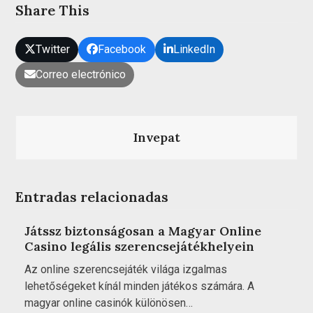
Share This
Twitter
Facebook
LinkedIn
Correo electrónico
Invepat
Entradas relacionadas
Játssz biztonságosan a Magyar Online
Casino legális szerencsejátékhelyein
Az online szerencsejáték világa izgalmas
lehetőségeket kínál minden játékos számára. A
magyar online casinók különösen…