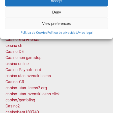
Accept
Brionis Casino
cafeoscarparis.fr
Deny
canli_may
cantinorestaurang.com
View preferences
Casini Online
Política de Cookies
Política de privacidad
Aviso legal
casino
Casino and Friends
casino ch
Casino DE
Casino non gamstop
casino online
Casino Paysafecard
casino utan svensk licens
Casino-GR
casino-utan-licens2.org
casino-utan-svensklicens.click
casino/gambling
Casino2
casinobest180740