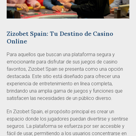
Zizobet Spain: Tu Destino de Casino
Online
Para aquellos que buscan una plataforma segura y
emocionante para disfrutar de sus juegos de casino
favoritos, Zizobet Spain se presenta como una opción
destacada. Este sitio está diseñado para ofrecer una
experiencia de entretenimiento en línea completa,
brindando una amplia gama de juegos y funciones que
satisfacen las necesidades de un público diverso.
En Zizobet Spain, el propósito principal es crear un
espacio donde los jugadores puedan divertirse y sentirse
seguros. La plataforma se esfuerza por ser accesible y
fácil de usar, permitiendo a los usuarios concentrarse en