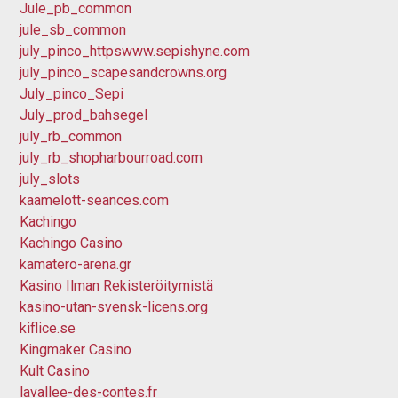
Jule_pb_common
jule_sb_common
july_pinco_httpswww.sepishyne.com
july_pinco_scapesandcrowns.org
July_pinco_Sepi
July_prod_bahsegel
july_rb_common
july_rb_shopharbourroad.com
july_slots
kaamelott-seances.com
Kachingo
Kachingo Casino
kamatero-arena.gr
Kasino Ilman Rekisteröitymistä
kasino-utan-svensk-licens.org
kiflice.se
Kingmaker Casino
Kult Casino
lavallee-des-contes.fr