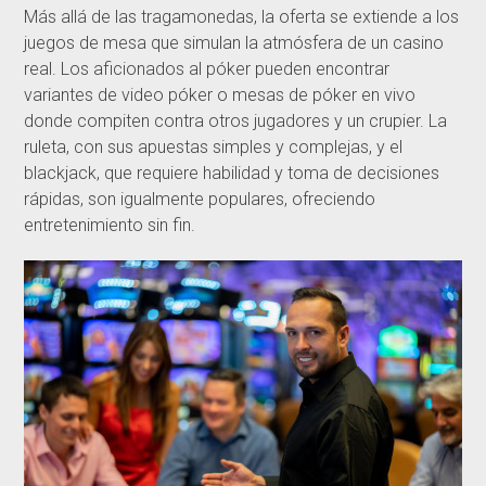
Más allá de las tragamonedas, la oferta se extiende a los
juegos de mesa que simulan la atmósfera de un casino
real. Los aficionados al póker pueden encontrar
variantes de video póker o mesas de póker en vivo
donde compiten contra otros jugadores y un crupier. La
ruleta, con sus apuestas simples y complejas, y el
blackjack, que requiere habilidad y toma de decisiones
rápidas, son igualmente populares, ofreciendo
entretenimiento sin fin.