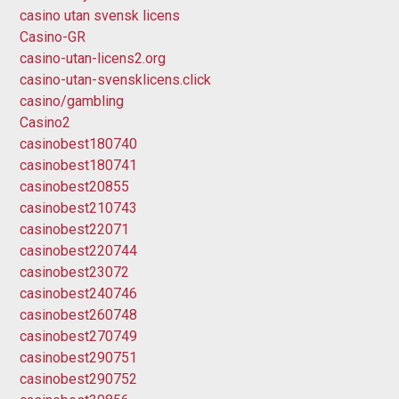
casino utan svensk licens
Casino-GR
casino-utan-licens2.org
casino-utan-svensklicens.click
casino/gambling
Casino2
casinobest180740
casinobest180741
casinobest20855
casinobest210743
casinobest22071
casinobest220744
casinobest23072
casinobest240746
casinobest260748
casinobest270749
casinobest290751
casinobest290752