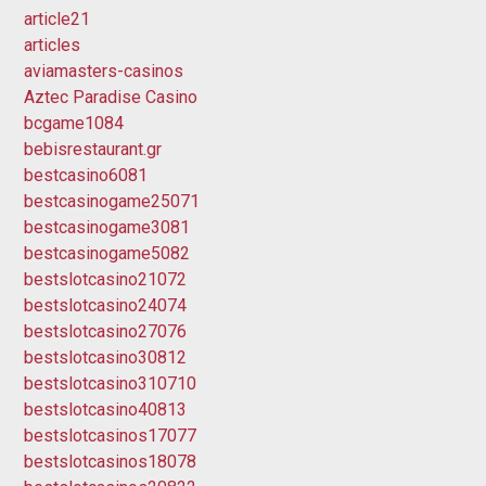
article21
articles
aviamasters-casinos
Aztec Paradise Casino
bcgame1084
bebisrestaurant.gr
bestcasino6081
bestcasinogame25071
bestcasinogame3081
bestcasinogame5082
bestslotcasino21072
bestslotcasino24074
bestslotcasino27076
bestslotcasino30812
bestslotcasino310710
bestslotcasino40813
bestslotcasinos17077
bestslotcasinos18078