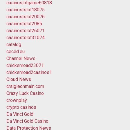
casinoslotgame60818
casinostslot18075
casinostslot20076
casinostslot2085
casinostslot26071
casinostslot31074
catalog
ceced.eu
Channel News
chickenroad23071
chickenroad2casinos1
Cloud News
craigieonmain.com
Crazy Luck Casino
crownplay
crypto casinos
Da Vinci Gold
Da Vinci Gold Casino
Data Protection News