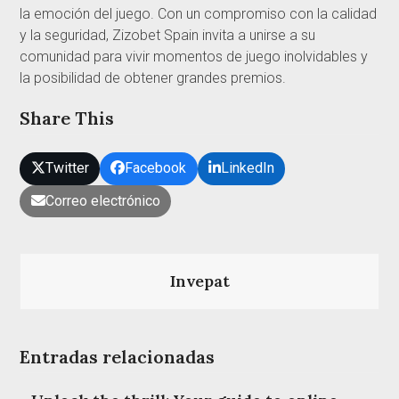
la emoción del juego. Con un compromiso con la calidad
y la seguridad, Zizobet Spain invita a unirse a su
comunidad para vivir momentos de juego inolvidables y
la posibilidad de obtener grandes premios.
Share This
Twitter
Facebook
LinkedIn
Correo electrónico
Invepat
Entradas relacionadas