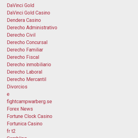
DaVinci Gold
DaVinci Gold Casino
Dendera Casino
Derecho Administrativo
Derecho Civil
Derecho Concursal
Derecho Familiar
Derecho Fiscal
Derecho inmobiliario
Derecho Laboral
Derecho Mercantil
Divorcios
e
fightcampwarberg.se
Forex News
Fortune Clock Casino
Fortunica Casino
fr t2