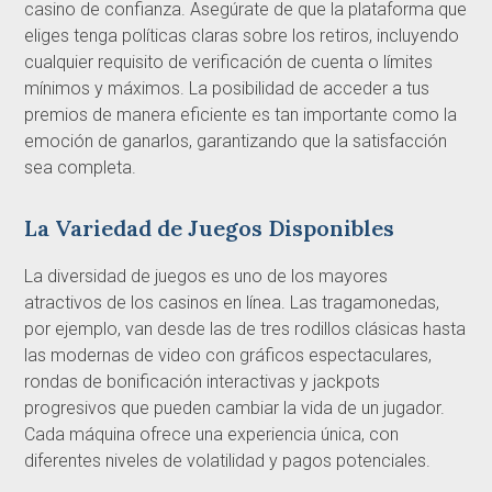
casino de confianza. Asegúrate de que la plataforma que
eliges tenga políticas claras sobre los retiros, incluyendo
cualquier requisito de verificación de cuenta o límites
mínimos y máximos. La posibilidad de acceder a tus
premios de manera eficiente es tan importante como la
emoción de ganarlos, garantizando que la satisfacción
sea completa.
La Variedad de Juegos Disponibles
La diversidad de juegos es uno de los mayores
atractivos de los casinos en línea. Las tragamonedas,
por ejemplo, van desde las de tres rodillos clásicas hasta
las modernas de video con gráficos espectaculares,
rondas de bonificación interactivas y jackpots
progresivos que pueden cambiar la vida de un jugador.
Cada máquina ofrece una experiencia única, con
diferentes niveles de volatilidad y pagos potenciales.