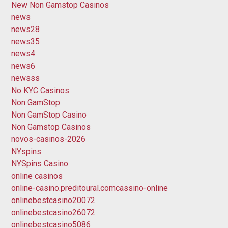
New Non Gamstop Casinos
news
news28
news35
news4
news6
newsss
No KYC Casinos
Non GamStop
Non GamStop Casino
Non Gamstop Casinos
novos-casinos-2026
NYspins
NYSpins Casino
online casinos
online-casino.preditoural.comcassino-online
onlinebestcasino20072
onlinebestcasino26072
onlinebestcasino5086