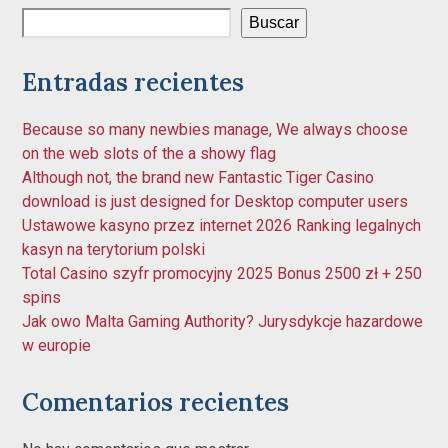
Buscar
Entradas recientes
Because so many newbies manage, We always choose
on the web slots of the a showy flag
Although not, the brand new Fantastic Tiger Casino
download is just designed for Desktop computer users
Ustawowe kasyno przez internet 2026 Ranking legalnych
kasyn na terytorium polski
Total Casino szyfr promocyjny 2025 Bonus 2500 zł + 250
spins
Jak owo Malta Gaming Authority? Jurysdykcje hazardowe
w europie
Comentarios recientes