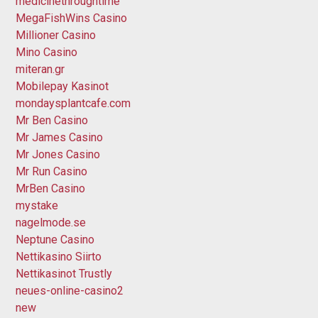
medicinethroughtime
MegaFishWins Casino
Millioner Casino
Mino Casino
miteran.gr
Mobilepay Kasinot
mondaysplantcafe.com
Mr Ben Casino
Mr James Casino
Mr Jones Casino
Mr Run Casino
MrBen Casino
mystake
nagelmode.se
Neptune Casino
Nettikasino Siirto
Nettikasinot Trustly
neues-online-casino2
new