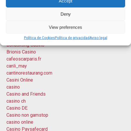
Accept
blog19
blog22
Deny
blog3
blog34
View preferences
blog4
blog6
Política de Cookies
Política de privacidad
Aviso legal
Bonuskong Casino
Brionis Casino
cafeoscarparis.fr
canli_may
cantinorestaurang.com
Casini Online
casino
Casino and Friends
casino ch
Casino DE
Casino non gamstop
casino online
Casino Paysafecard