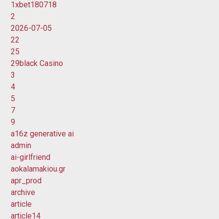
1xbet180718
2
2026-07-05
22
25
29black Casino
3
4
5
7
9
a16z generative ai
admin
ai-girlfriend
aokalamakiou.gr
apr_prod
archive
article
article14