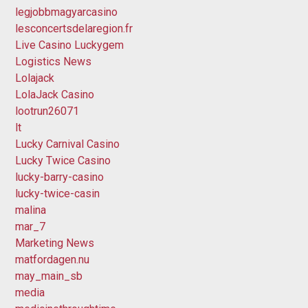
legjobbmagyarcasino
lesconcertsdelaregion.fr
Live Casino Luckygem
Logistics News
Lolajack
LolaJack Casino
lootrun26071
lt
Lucky Carnival Casino
Lucky Twice Casino
lucky-barry-casino
lucky-twice-casin
malina
mar_7
Marketing News
matfordagen.nu
may_main_sb
media