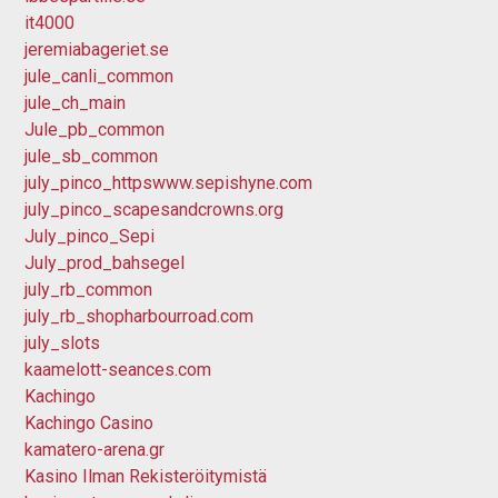
it4000
jeremiabageriet.se
jule_canli_common
jule_ch_main
Jule_pb_common
jule_sb_common
july_pinco_httpswww.sepishyne.com
july_pinco_scapesandcrowns.org
July_pinco_Sepi
July_prod_bahsegel
july_rb_common
july_rb_shopharbourroad.com
july_slots
kaamelott-seances.com
Kachingo
Kachingo Casino
kamatero-arena.gr
Kasino Ilman Rekisteröitymistä