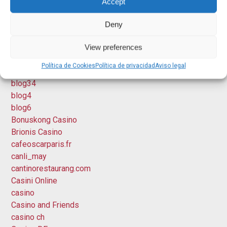
Accept
Bizzo Casino
blog
Deny
BLOG DE
blog19
View preferences
blog22
Política de Cookies
Política de privacidad
Aviso legal
blog3
blog34
blog4
blog6
Bonuskong Casino
Brionis Casino
cafeoscarparis.fr
canli_may
cantinorestaurang.com
Casini Online
casino
Casino and Friends
casino ch