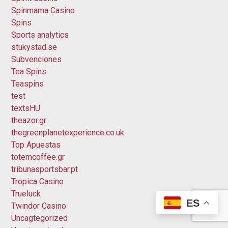
Spinmama Casino
Spins
Sports analytics
stukystad.se
Subvenciones
Tea Spins
Teaspins
test
textsHU
theazor.gr
thegreenplanetexperience.co.uk
Top Apuestas
totemcoffee.gr
tribunasportsbar.pt
Tropica Casino
Trueluck
ES
Twindor Casino
Uncagtegorized