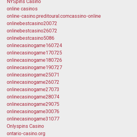
NYSpins Casino
online casinos
online-casino.preditoural.comcassino-online
onlinebestcasino20072
onlinebestcasino26072
onlinebestcasino5086
onlinecasinogame160724
onlinecasinogame170725
onlinecasinogame180726
onlinecasinogame190727
onlinecasinogame25071
onlinecasinogame26072
onlinecasinogame27073
onlinecasinogame28074
onlinecasinogame29075
onlinecasinogame30076
onlinecasinogame31077
Onlyspins Casino
ontario-casino.org