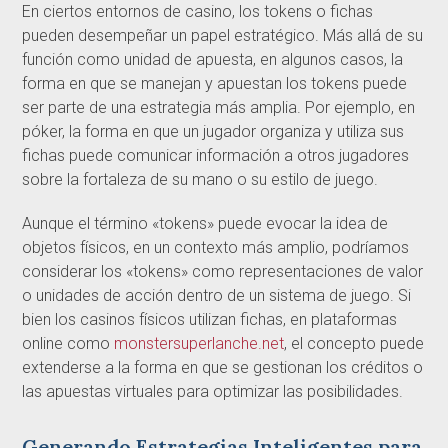
En ciertos entornos de casino, los tokens o fichas
pueden desempeñar un papel estratégico. Más allá de su
función como unidad de apuesta, en algunos casos, la
forma en que se manejan y apuestan los tokens puede
ser parte de una estrategia más amplia. Por ejemplo, en
póker, la forma en que un jugador organiza y utiliza sus
fichas puede comunicar información a otros jugadores
sobre la fortaleza de su mano o su estilo de juego.
Aunque el término «tokens» puede evocar la idea de
objetos físicos, en un contexto más amplio, podríamos
considerar los «tokens» como representaciones de valor
o unidades de acción dentro de un sistema de juego. Si
bien los casinos físicos utilizan fichas, en plataformas
online como
monstersuperlanche.net
, el concepto puede
extenderse a la forma en que se gestionan los créditos o
las apuestas virtuales para optimizar las posibilidades.
Generando Estrategias Inteligentes para