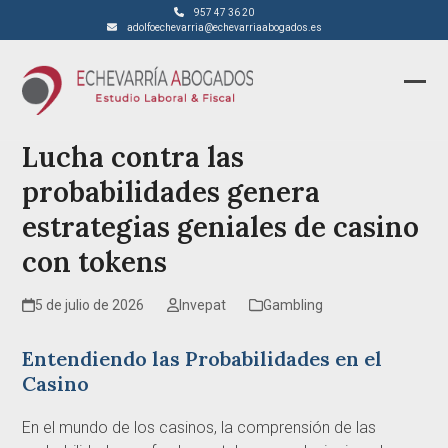
Skip
957 47 36 20
adolfoechevarria@echevarriaabogados.es
to
content
Ope
Clos
mobi
mobi
Lucha contra las
men
men
probabilidades genera
estrategias geniales de casino
con tokens
5 de julio de 2026
Invepat
Gambling
Entendiendo las Probabilidades en el
Casino
En el mundo de los casinos, la comprensión de las