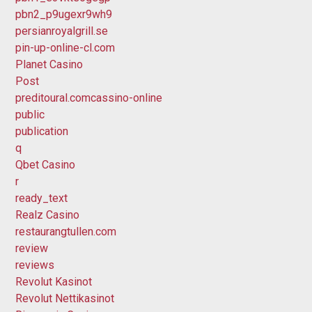
pbn2_p9ugexr9wh9
persianroyalgrill.se
pin-up-online-cl.com
Planet Casino
Post
preditoural.comcassino-online
public
publication
q
Qbet Casino
r
ready_text
Realz Casino
restaurangtullen.com
review
reviews
Revolut Kasinot
Revolut Nettikasinot