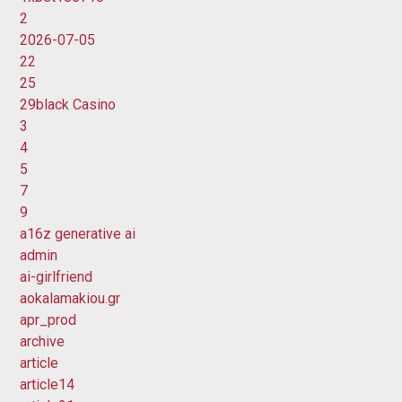
2
2026-07-05
22
25
29black Casino
3
4
5
7
9
a16z generative ai
admin
ai-girlfriend
aokalamakiou.gr
apr_prod
archive
article
article14