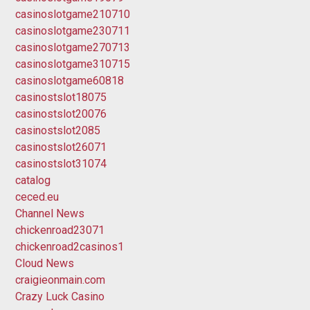
casinoslotgame210710
casinoslotgame230711
casinoslotgame270713
casinoslotgame310715
casinoslotgame60818
casinostslot18075
casinostslot20076
casinostslot2085
casinostslot26071
casinostslot31074
catalog
ceced.eu
Channel News
chickenroad23071
chickenroad2casinos1
Cloud News
craigieonmain.com
Crazy Luck Casino