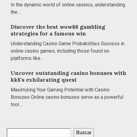
In the dynamic world of online casinos, understanding
the…
Discover the best wow88 gambling
strategies for a famous win
Understanding Casino Game Probabilities Success in
online casino games, including those found on
platforms like…
Uncover outstanding casino bonuses with
kk8’s exhilarating quest
Maximizing Your Gaming Potential with Casino
Bonuses Online casino bonuses serve as a powerful
tool…
Buscar