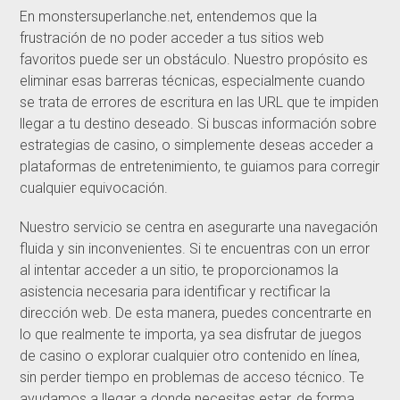
En monstersuperlanche.net, entendemos que la
frustración de no poder acceder a tus sitios web
favoritos puede ser un obstáculo. Nuestro propósito es
eliminar esas barreras técnicas, especialmente cuando
se trata de errores de escritura en las URL que te impiden
llegar a tu destino deseado. Si buscas información sobre
estrategias de casino, o simplemente deseas acceder a
plataformas de entretenimiento, te guiamos para corregir
cualquier equivocación.
Nuestro servicio se centra en asegurarte una navegación
fluida y sin inconvenientes. Si te encuentras con un error
al intentar acceder a un sitio, te proporcionamos la
asistencia necesaria para identificar y rectificar la
dirección web. De esta manera, puedes concentrarte en
lo que realmente te importa, ya sea disfrutar de juegos
de casino o explorar cualquier otro contenido en línea,
sin perder tiempo en problemas de acceso técnico. Te
ayudamos a llegar a donde necesitas estar, de forma