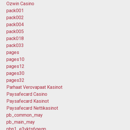
Ozwin Casino
pack001
pack002
pack004
pack005
pack018
pack033
pages
pages10
pages12
pages30
pages32
Parhaat Verovapaat Kasinot
Paysafecard Casino
Paysafecard Kasinot
Paysafecard Nettikasinot
pb_common_may
pb_main_may
pbn1_e3vkts6gegp