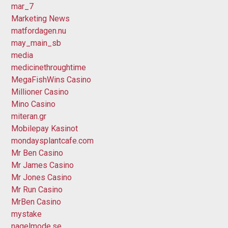
mar_7
Marketing News
matfordagen.nu
may_main_sb
media
medicinethroughtime
MegaFishWins Casino
Millioner Casino
Mino Casino
miteran.gr
Mobilepay Kasinot
mondaysplantcafe.com
Mr Ben Casino
Mr James Casino
Mr Jones Casino
Mr Run Casino
MrBen Casino
mystake
nagelmode.se