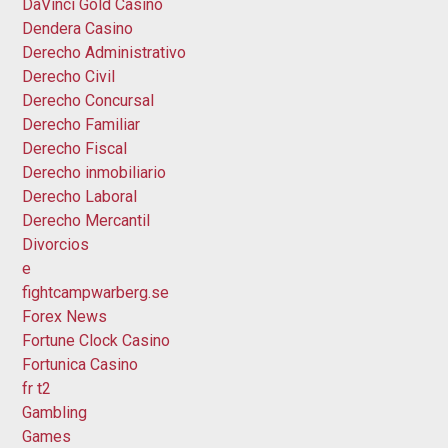
DaVinci Gold Casino
Dendera Casino
Derecho Administrativo
Derecho Civil
Derecho Concursal
Derecho Familiar
Derecho Fiscal
Derecho inmobiliario
Derecho Laboral
Derecho Mercantil
Divorcios
e
fightcampwarberg.se
Forex News
Fortune Clock Casino
Fortunica Casino
fr t2
Gambling
Games