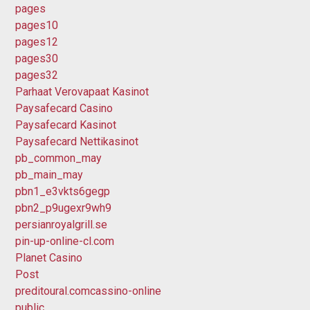
pages
pages10
pages12
pages30
pages32
Parhaat Verovapaat Kasinot
Paysafecard Casino
Paysafecard Kasinot
Paysafecard Nettikasinot
pb_common_may
pb_main_may
pbn1_e3vkts6gegp
pbn2_p9ugexr9wh9
persianroyalgrill.se
pin-up-online-cl.com
Planet Casino
Post
preditoural.comcassino-online
public