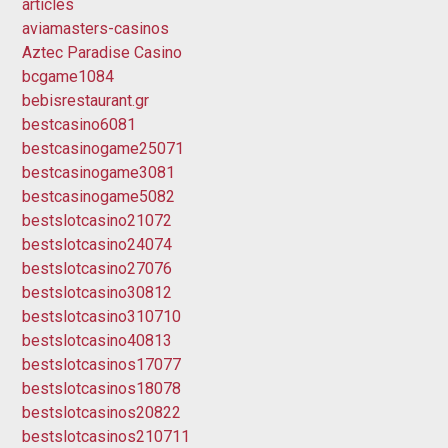
articles
aviamasters-casinos
Aztec Paradise Casino
bcgame1084
bebisrestaurant.gr
bestcasino6081
bestcasinogame25071
bestcasinogame3081
bestcasinogame5082
bestslotcasino21072
bestslotcasino24074
bestslotcasino27076
bestslotcasino30812
bestslotcasino310710
bestslotcasino40813
bestslotcasinos17077
bestslotcasinos18078
bestslotcasinos20822
bestslotcasinos210711