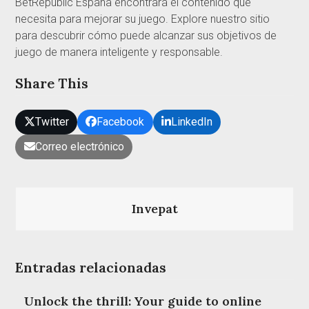
BetRepublic España encontrará el contenido que
necesita para mejorar su juego. Explore nuestro sitio
para descubrir cómo puede alcanzar sus objetivos de
juego de manera inteligente y responsable.
Share This
Twitter
Facebook
LinkedIn
Correo electrónico
Invepat
Entradas relacionadas
Unlock the thrill: Your guide to online