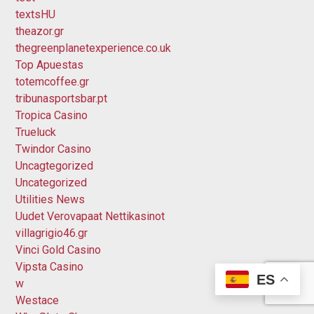
textsHU
theazor.gr
thegreenplanetexperience.co.uk
Top Apuestas
totemcoffee.gr
tribunasportsbar.pt
Tropica Casino
Trueluck
Twindor Casino
Uncagtegorized
Uncategorized
Utilities News
Uudet Verovapaat Nettikasinot
villagrigio46.gr
Vinci Gold Casino
Vipsta Casino
ES
w
Westace