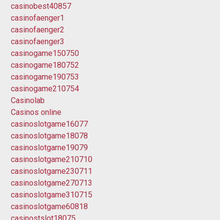
casinobest40857
casinofaenger1
casinofaenger2
casinofaenger3
casinogame150750
casinogame180752
casinogame190753
casinogame210754
Casinolab
Casinos online
casinoslotgame16077
casinoslotgame18078
casinoslotgame19079
casinoslotgame210710
casinoslotgame230711
casinoslotgame270713
casinoslotgame310715
casinoslotgame60818
casinostslot18075