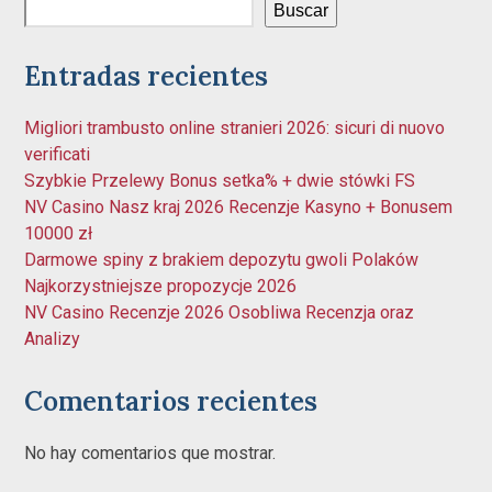
Buscar
Entradas recientes
Migliori trambusto online stranieri 2026: sicuri di nuovo
verificati
Szybkie Przelewy Bonus setka% + dwie stówki FS
NV Casino Nasz kraj 2026 Recenzje Kasyno + Bonusem
10000 zł
Darmowe spiny z brakiem depozytu gwoli Polaków
Najkorzystniejsze propozycje 2026
NV Casino Recenzje 2026 Osobliwa Recenzja oraz
Analizy
Comentarios recientes
No hay comentarios que mostrar.