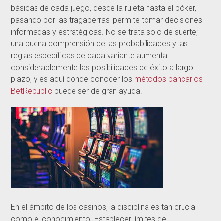
básicas de cada juego, desde la ruleta hasta el póker,
pasando por las tragaperras, permite tomar decisiones
informadas y estratégicas. No se trata solo de suerte;
una buena comprensión de las probabilidades y las
reglas específicas de cada variante aumenta
considerablemente las posibilidades de éxito a largo
plazo, y es aquí donde conocer los
métodos bancarios
BetRepublic
puede ser de gran ayuda.
En el ámbito de los casinos, la disciplina es tan crucial
como el conocimiento. Establecer límites de