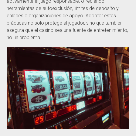
activamente el juego responsable, ofreciendo
herramientas de autoexclusión, límites de depósito y
enlaces a organizaciones de apoyo. Adoptar estas
prácticas no solo protege al jugador, sino que también
asegura que el casino sea una fuente de entretenimiento,
no un problema.