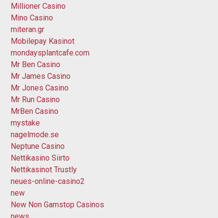
Millioner Casino
Mino Casino
miteran.gr
Mobilepay Kasinot
mondaysplantcafe.com
Mr Ben Casino
Mr James Casino
Mr Jones Casino
Mr Run Casino
MrBen Casino
mystake
nagelmode.se
Neptune Casino
Nettikasino Siirto
Nettikasinot Trustly
neues-online-casino2
new
New Non Gamstop Casinos
news