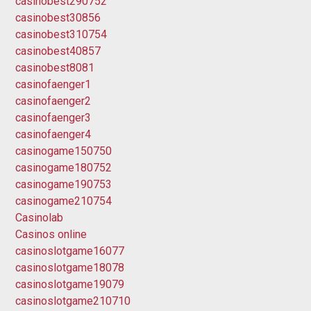
casinobest290752
casinobest30856
casinobest310754
casinobest40857
casinobest8081
casinofaenger1
casinofaenger2
casinofaenger3
casinofaenger4
casinogame150750
casinogame180752
casinogame190753
casinogame210754
Casinolab
Casinos online
casinoslotgame16077
casinoslotgame18078
casinoslotgame19079
casinoslotgame210710