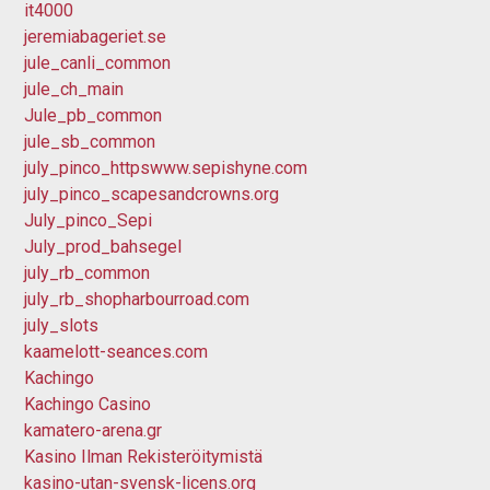
it4000
jeremiabageriet.se
jule_canli_common
jule_ch_main
Jule_pb_common
jule_sb_common
july_pinco_httpswww.sepishyne.com
july_pinco_scapesandcrowns.org
July_pinco_Sepi
July_prod_bahsegel
july_rb_common
july_rb_shopharbourroad.com
july_slots
kaamelott-seances.com
Kachingo
Kachingo Casino
kamatero-arena.gr
Kasino Ilman Rekisteröitymistä
kasino-utan-svensk-licens.org