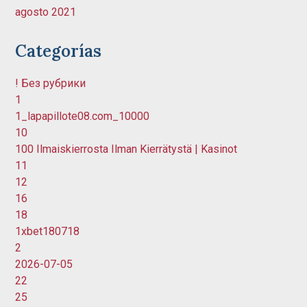
agosto 2021
Categorías
! Без рубрики
1
1_lapapillote08.com_10000
10
100 Ilmaiskierrosta Ilman Kierrätystä | Kasinot
11
12
16
18
1xbet180718
2
2026-07-05
22
25