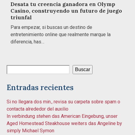
Desata tu creencia ganadora en Olymp
Casino, construyendo un futuro de juego
triunfal
Para empezar, si buscas un destino de
entretenimiento online que realmente marque la
diferencia, has…
Buscar
Entradas recientes
Si no llegara dos min., revisa su carpeta sobre spam o
contacta alrededor del auxilio
In verbindung stehen das American Eingebung, unser
Aged Homestead Steakhouse weiters das Angeline by
simply Michael Symon