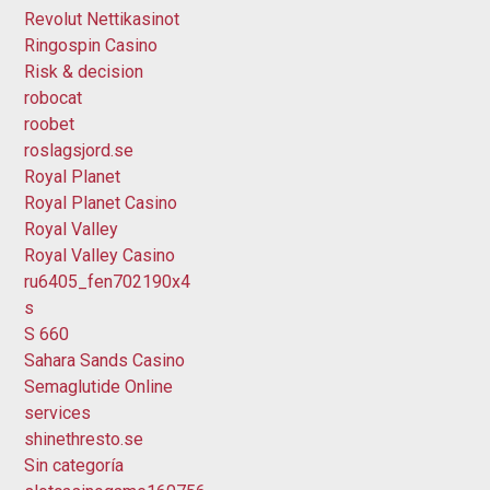
Revolut Nettikasinot
Ringospin Casino
Risk & decision
robocat
roobet
roslagsjord.se
Royal Planet
Royal Planet Casino
Royal Valley
Royal Valley Casino
ru6405_fen702190x4
s
S 660
Sahara Sands Casino
Semaglutide Online
services
shinethresto.se
Sin categoría