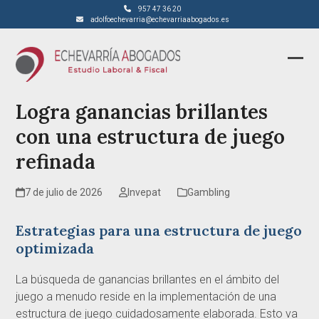
Skip
957 47 36 20
adolfoechevarria@echevarriaabogados.es
to
content
Ope
Clos
mobi
mobi
Logra ganancias brillantes
men
men
con una estructura de juego
refinada
7 de julio de 2026
Invepat
Gambling
Estrategias para una estructura de juego
optimizada
La búsqueda de ganancias brillantes en el ámbito del
juego a menudo reside en la implementación de una
estructura de juego cuidadosamente elaborada. Esto va