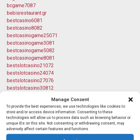
bcgame7087
bebisrestaurant.gr
bestcasino6081
bestcasino8082
bestcasinogame25071
bestcasinogame3081
bestcasinogame5082
bestcasinogame8081
bestslotcasino21072
bestslotcasino24074
bestslotcasino27076
bestslotcasino30812
bestslotcasino310710
Manage Consent
bestslotcasino40813
To provide the best experiences, we use technologies like cookies to
bestslotcasino70815
store and/or access device information. Consenting to these
bestslotcasinos17077
technologies will allow us to process data such as browsing behavior or
unique IDs on this site. Not consenting or withdrawing consent, may
bestslotcasinos18078
adversely affect certain features and functions.
bestslotcasinos20822