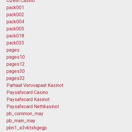
Ozwin Casino
pack001
pack002
pack004
pack005
pack018
pack033
pages
pages10
pages12
pages30
pages32
Parhaat Verovapaat Kasinot
Paysafecard Casino
Paysafecard Kasinot
Paysafecard Nettikasinot
pb_common_may
pb_main_may
pbn1_e3vkts6gegp