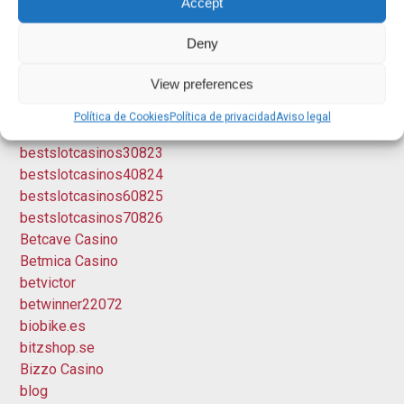
bestslotcasinos210711
Accept
bestslotcasinos220712
Deny
bestslotcasinos230713
bestslotcasinos240714
View preferences
bestslotcasinos260716
bestslotcasinos280718
Política de Cookies
Política de privacidad
Aviso legal
bestslotcasinos290719
bestslotcasinos30823
bestslotcasinos40824
bestslotcasinos60825
bestslotcasinos70826
Betcave Casino
Betmica Casino
betvictor
betwinner22072
biobike.es
bitzshop.se
Bizzo Casino
blog