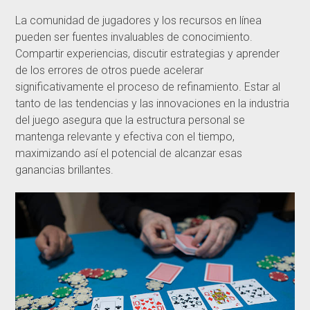
La comunidad de jugadores y los recursos en línea
pueden ser fuentes invaluables de conocimiento.
Compartir experiencias, discutir estrategias y aprender
de los errores de otros puede acelerar
significativamente el proceso de refinamiento. Estar al
tanto de las tendencias y las innovaciones en la industria
del juego asegura que la estructura personal se
mantenga relevante y efectiva con el tiempo,
maximizando así el potencial de alcanzar esas
ganancias brillantes.