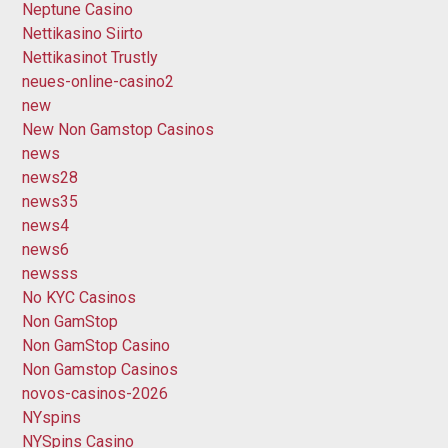
Neptune Casino
Nettikasino Siirto
Nettikasinot Trustly
neues-online-casino2
new
New Non Gamstop Casinos
news
news28
news35
news4
news6
newsss
No KYC Casinos
Non GamStop
Non GamStop Casino
Non Gamstop Casinos
novos-casinos-2026
NYspins
NYSpins Casino