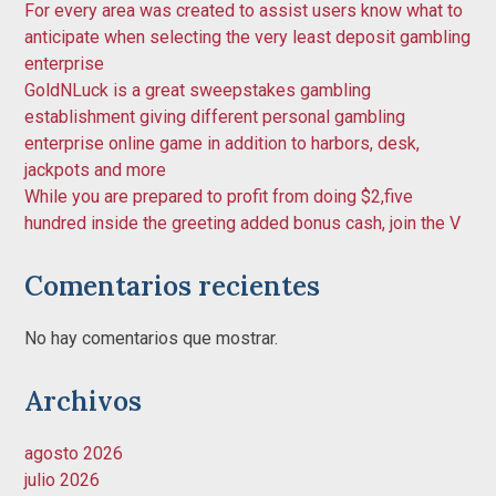
For every area was created to assist users know what to
anticipate when selecting the very least deposit gambling
enterprise
GoldNLuck is a great sweepstakes gambling
establishment giving different personal gambling
enterprise online game in addition to harbors, desk,
jackpots and more
While you are prepared to profit from doing $2,five
hundred inside the greeting added bonus cash, join the V
Comentarios recientes
No hay comentarios que mostrar.
Archivos
agosto 2026
julio 2026