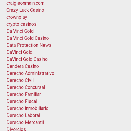
craigieonmain.com
Crazy Luck Casino
crownplay
crypto casinos
Da Vinci Gold
Da Vinci Gold Casino
Data Protection News
DaVinci Gold
DaVinci Gold Casino
Dendera Casino
Derecho Administrativo
Derecho Civil
Derecho Concursal
Derecho Familiar
Derecho Fiscal
Derecho inmobiliario
Derecho Laboral
Derecho Mercantil
Divorcios