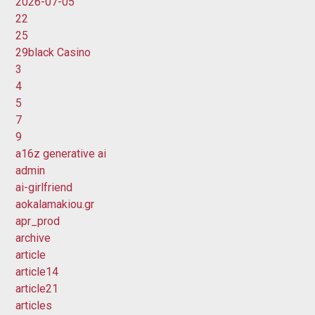
2026-07-05
22
25
29black Casino
3
4
5
7
9
a16z generative ai
admin
ai-girlfriend
aokalamakiou.gr
apr_prod
archive
article
article14
article21
articles