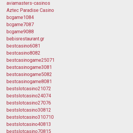
aviamasters-casinos
Aztec Paradise Casino
bcgame1084
bcgame7087
bcgame9088
bebisrestaurant.gr
bestcasino6081
bestcasino8082
bestcasinogame25071
bestcasinogame3081
bestcasinogame5082
bestcasinogame8081
bestslotcasino21072
bestslotcasino24074
bestslotcasino27076
bestslotcasino30812
bestslotcasino310710
bestslotcasino40813
bestslotcasino70815