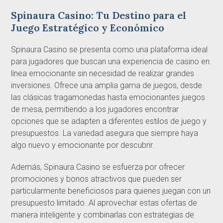
Spinaura Casino: Tu Destino para el
Juego Estratégico y Económico
Spinaura Casino se presenta como una plataforma ideal
para jugadores que buscan una experiencia de casino en
línea emocionante sin necesidad de realizar grandes
inversiones. Ofrece una amplia gama de juegos, desde
las clásicas tragamonedas hasta emocionantes juegos
de mesa, permitiendo a los jugadores encontrar
opciones que se adapten a diferentes estilos de juego y
presupuestos. La variedad asegura que siempre haya
algo nuevo y emocionante por descubrir.
Además, Spinaura Casino se esfuerza por ofrecer
promociones y bonos atractivos que pueden ser
particularmente beneficiosos para quienes juegan con un
presupuesto limitado. Al aprovechar estas ofertas de
manera inteligente y combinarlas con estrategias de