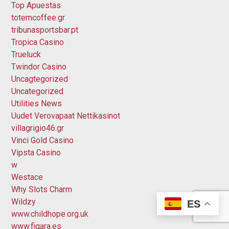
Top Apuestas
totemcoffee.gr
tribunasportsbar.pt
Tropica Casino
Trueluck
Twindor Casino
Uncagtegorized
Uncategorized
Utilities News
Uudet Verovapaat Nettikasinot
villagrigio46.gr
Vinci Gold Casino
Vipsta Casino
w
Westace
Why Slots Charm
Wildzy
ES
www.childhope.org.uk
www.figara.es