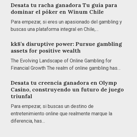
Desata tu racha ganadora Tu guía para
dominar el póker en Winum Chile
Para empezar, si eres un apasionado del gambling y
buscas una plataforma integral en Chile,…
kk8’s disruptive power: Pursue gambling
assets for positive wealth
The Evolving Landscape of Online Gambling for
Financial Growth The realm of online gambling has…
Desata tu creencia ganadora en Olymp
Casino, construyendo un futuro de juego
triunfal
Para empezar, si buscas un destino de
entretenimiento online que realmente marque la
diferencia, has…