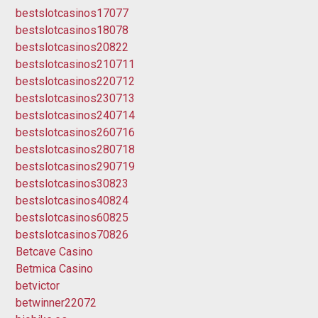
bestslotcasinos17077
bestslotcasinos18078
bestslotcasinos20822
bestslotcasinos210711
bestslotcasinos220712
bestslotcasinos230713
bestslotcasinos240714
bestslotcasinos260716
bestslotcasinos280718
bestslotcasinos290719
bestslotcasinos30823
bestslotcasinos40824
bestslotcasinos60825
bestslotcasinos70826
Betcave Casino
Betmica Casino
betvictor
betwinner22072