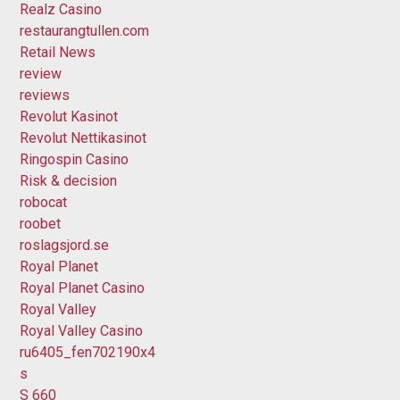
Realz Casino
restaurangtullen.com
Retail News
review
reviews
Revolut Kasinot
Revolut Nettikasinot
Ringospin Casino
Risk & decision
robocat
roobet
roslagsjord.se
Royal Planet
Royal Planet Casino
Royal Valley
Royal Valley Casino
ru6405_fen702190x4
s
S 660