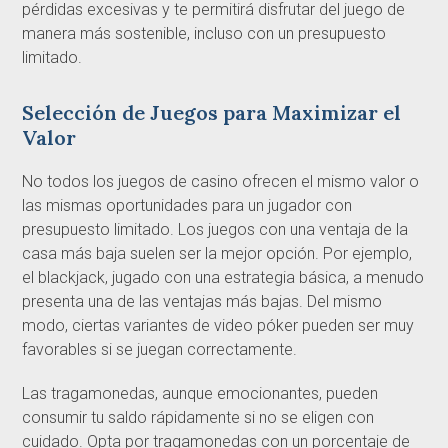
pérdidas excesivas y te permitirá disfrutar del juego de
manera más sostenible, incluso con un presupuesto
limitado.
Selección de Juegos para Maximizar el
Valor
No todos los juegos de casino ofrecen el mismo valor o
las mismas oportunidades para un jugador con
presupuesto limitado. Los juegos con una ventaja de la
casa más baja suelen ser la mejor opción. Por ejemplo,
el blackjack, jugado con una estrategia básica, a menudo
presenta una de las ventajas más bajas. Del mismo
modo, ciertas variantes de video póker pueden ser muy
favorables si se juegan correctamente.
Las tragamonedas, aunque emocionantes, pueden
consumir tu saldo rápidamente si no se eligen con
cuidado. Opta por tragamonedas con un porcentaje de