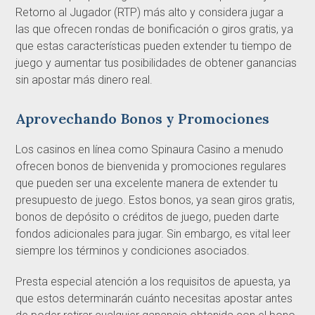
Retorno al Jugador (RTP) más alto y considera jugar a
las que ofrecen rondas de bonificación o giros gratis, ya
que estas características pueden extender tu tiempo de
juego y aumentar tus posibilidades de obtener ganancias
sin apostar más dinero real.
Aprovechando Bonos y Promociones
Los casinos en línea como Spinaura Casino a menudo
ofrecen bonos de bienvenida y promociones regulares
que pueden ser una excelente manera de extender tu
presupuesto de juego. Estos bonos, ya sean giros gratis,
bonos de depósito o créditos de juego, pueden darte
fondos adicionales para jugar. Sin embargo, es vital leer
siempre los términos y condiciones asociados.
Presta especial atención a los requisitos de apuesta, ya
que estos determinarán cuánto necesitas apostar antes