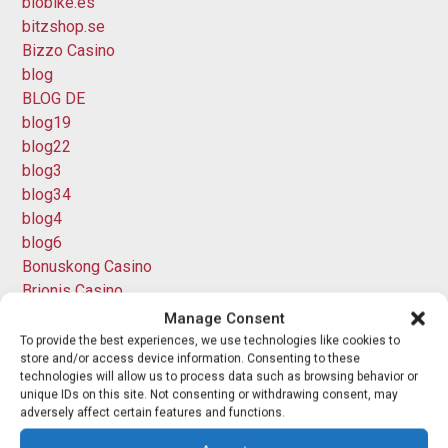
biobike.es
bitzshop.se
Bizzo Casino
blog
BLOG DE
blog19
blog22
blog3
blog34
blog4
blog6
Bonuskong Casino
Brionis Casino
cafeoscarparis.fr
Manage Consent
canli_may
To provide the best experiences, we use technologies like cookies to
store and/or access device information. Consenting to these
cantinorestaurang.com
technologies will allow us to process data such as browsing behavior or
Casini Online
unique IDs on this site. Not consenting or withdrawing consent, may
casino
adversely affect certain features and functions.
Casino and Friends