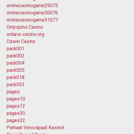
onlinecasinogame29075
onlinecasinogame30076
onlinecasinogame31077
Onlyspins Casino
ontario-casino.org
Ozwin Casino
pack001
pack002
pack004
pack005
pack018
pack033
pages
pages10
pages12
pages30
pages32
Parhaat Verovapaat Kasinot