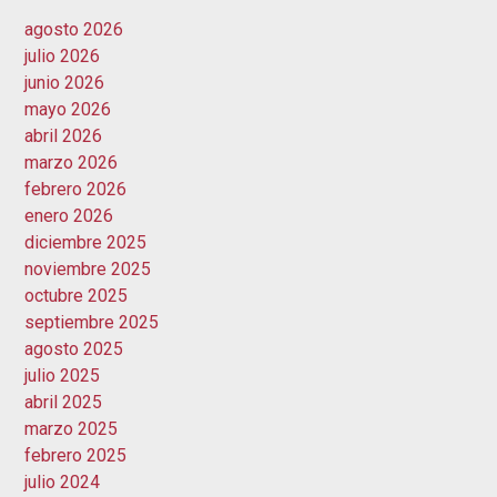
agosto 2026
julio 2026
junio 2026
mayo 2026
abril 2026
marzo 2026
febrero 2026
enero 2026
diciembre 2025
noviembre 2025
octubre 2025
septiembre 2025
agosto 2025
julio 2025
abril 2025
marzo 2025
febrero 2025
julio 2024