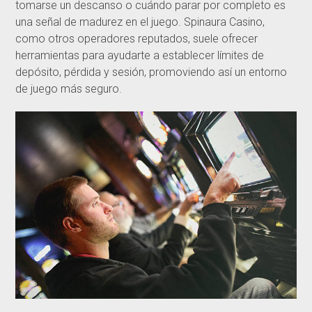
tomarse un descanso o cuándo parar por completo es
una señal de madurez en el juego. Spinaura Casino,
como otros operadores reputados, suele ofrecer
herramientas para ayudarte a establecer límites de
depósito, pérdida y sesión, promoviendo así un entorno
de juego más seguro.