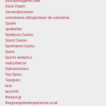
slotcasinogame7086
Slots Charm
slovenskecasino
sotoxtreme.clblogrutinas-de-calistenia
Spiele
spinbetter
Spinboss Casino
Spinit Casino
Spinmama Casino
Spins
Sports analytics
stukystad.se
Subvenciones
Tea Spins
Teaspins
test
textsHU
theazor.gr
thegreenplanetexperience.co.uk