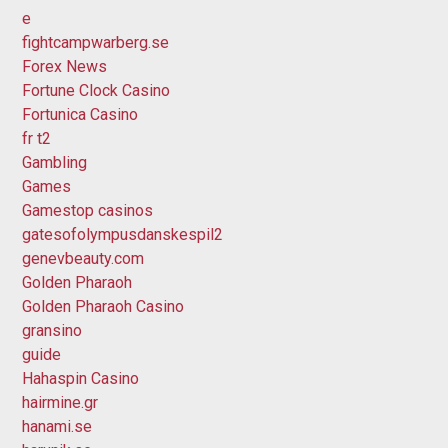
e
fightcampwarberg.se
Forex News
Fortune Clock Casino
Fortunica Casino
fr t2
Gambling
Games
Gamestop casinos
gatesofolympusdanskespil2
genevbeauty.com
Golden Pharaoh
Golden Pharaoh Casino
gransino
guide
Hahaspin Casino
hairmine.gr
hanami.se