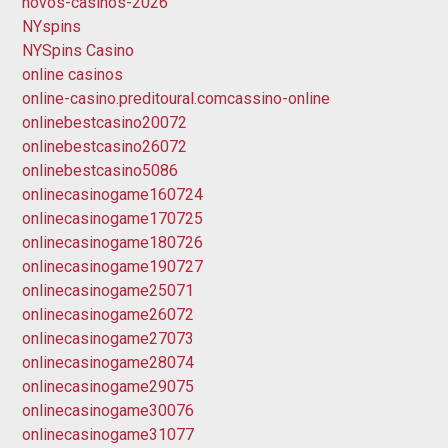
novos-casinos-2026
NYspins
NYSpins Casino
online casinos
online-casino.preditoural.comcassino-online
onlinebestcasino20072
onlinebestcasino26072
onlinebestcasino5086
onlinecasinogame160724
onlinecasinogame170725
onlinecasinogame180726
onlinecasinogame190727
onlinecasinogame25071
onlinecasinogame26072
onlinecasinogame27073
onlinecasinogame28074
onlinecasinogame29075
onlinecasinogame30076
onlinecasinogame31077