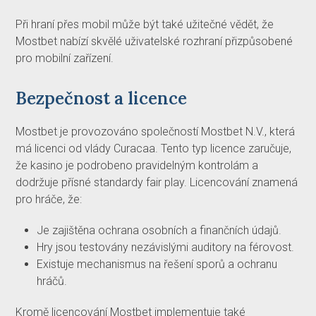
Při hraní přes mobil může být také užitečné vědět, že
Mostbet nabízí skvělé uživatelské rozhraní přizpůsobené
pro mobilní zařízení.
Bezpečnost a licence
Mostbet je provozováno společností Mostbet N.V., která
má licenci od vlády Curacaa. Tento typ licence zaručuje,
že kasino je podrobeno pravidelným kontrolám a
dodržuje přísné standardy fair play. Licencování znamená
pro hráče, že:
Je zajištěna ochrana osobních a finančních údajů.
Hry jsou testovány nezávislými auditory na férovost.
Existuje mechanismus na řešení sporů a ochranu
hráčů.
Kromě licencování Mostbet implementuje také