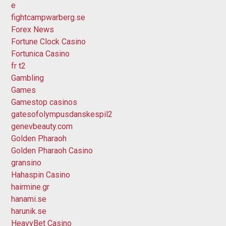
e
fightcampwarberg.se
Forex News
Fortune Clock Casino
Fortunica Casino
fr t2
Gambling
Games
Gamestop casinos
gatesofolympusdanskespil2
genevbeauty.com
Golden Pharaoh
Golden Pharaoh Casino
gransino
Hahaspin Casino
hairmine.gr
hanami.se
harunik.se
HeavyBet Casino