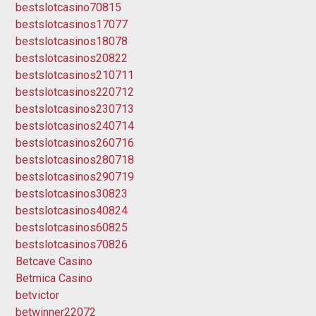
bestslotcasino70815
bestslotcasinos17077
bestslotcasinos18078
bestslotcasinos20822
bestslotcasinos210711
bestslotcasinos220712
bestslotcasinos230713
bestslotcasinos240714
bestslotcasinos260716
bestslotcasinos280718
bestslotcasinos290719
bestslotcasinos30823
bestslotcasinos40824
bestslotcasinos60825
bestslotcasinos70826
Betcave Casino
Betmica Casino
betvictor
betwinner22072