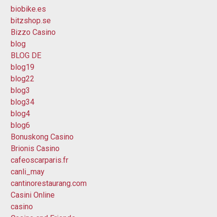
biobike.es
bitzshop.se
Bizzo Casino
blog
BLOG DE
blog19
blog22
blog3
blog34
blog4
blog6
Bonuskong Casino
Brionis Casino
cafeoscarparis.fr
canli_may
cantinorestaurang.com
Casini Online
casino