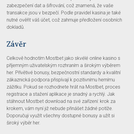
zabezpečení dat a šifrování, což znamená, že vaše
transakce jsou v bezpečí. Podle pravidel kasina je také
nutné ověřit váš účet, což zahrnuje předložení osobních
dokladů.
Závěr
Celkově hodnotím Mostbet jako skvélé online kasino s
příjemným uživatelským rozhraním a širokým výběrem
her. Přívětivé bonusy, bezpečnostní standardy a kvalitní
zákaznická podpora přispívají k pozitivnímu hernímu
zážitku. Pokud se rozhodnete hrát na Mostbet, proces
registrace a stažení aplikace je snadný a rychlý. Jak
stáhnout Mostbet download na své zařízení: krok za
krokem, vám nyní již nebude přinášet žádné potíže.
Doporučuji využít všechny dostupné bonusy a užít si
široký výběr her.