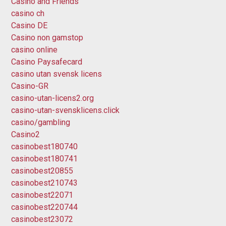
Casino and Friends
casino ch
Casino DE
Casino non gamstop
casino online
Casino Paysafecard
casino utan svensk licens
Casino-GR
casino-utan-licens2.org
casino-utan-svensklicens.click
casino/gambling
Casino2
casinobest180740
casinobest180741
casinobest20855
casinobest210743
casinobest22071
casinobest220744
casinobest23072