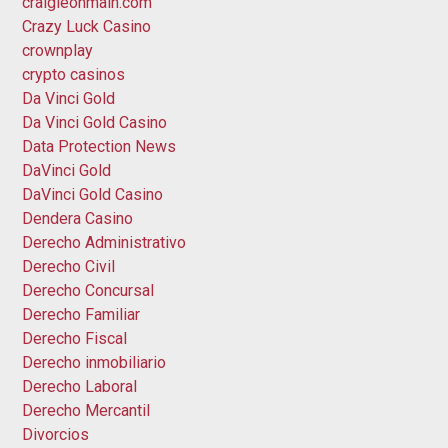
craigieonmain.com
Crazy Luck Casino
crownplay
crypto casinos
Da Vinci Gold
Da Vinci Gold Casino
Data Protection News
DaVinci Gold
DaVinci Gold Casino
Dendera Casino
Derecho Administrativo
Derecho Civil
Derecho Concursal
Derecho Familiar
Derecho Fiscal
Derecho inmobiliario
Derecho Laboral
Derecho Mercantil
Divorcios