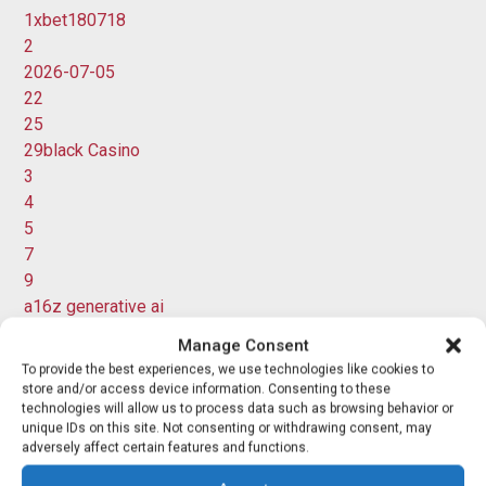
1xbet180718
2
2026-07-05
22
25
29black Casino
3
4
5
7
9
a16z generative ai
admin
Manage Consent
ai-girlfriend
To provide the best experiences, we use technologies like cookies to
aokalamakiou.gr
store and/or access device information. Consenting to these
apr_prod
technologies will allow us to process data such as browsing behavior or
unique IDs on this site. Not consenting or withdrawing consent, may
archive
adversely affect certain features and functions.
article