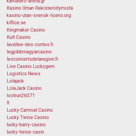
kamatero-arena.gr
Kasino Ilman Rekisteröitymistä
kasino-utan-svensk-licens.org
kiflice.se
Kingmaker Casino
Kult Casino
lavallee-des-contes.fr
legjobbmagyarcasino
lesconcertsdelaregion.fr
Live Casino Luckygem
Logistics News
Lolajack
LolaJack Casino
lootrun26071
lt
Lucky Carnival Casino
Lucky Twice Casino
lucky-barry-casino
lucky-twice-casin