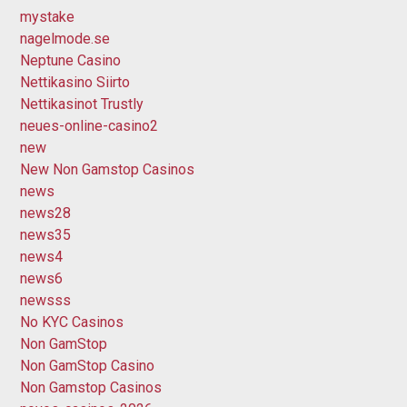
mystake
nagelmode.se
Neptune Casino
Nettikasino Siirto
Nettikasinot Trustly
neues-online-casino2
new
New Non Gamstop Casinos
news
news28
news35
news4
news6
newsss
No KYC Casinos
Non GamStop
Non GamStop Casino
Non Gamstop Casinos