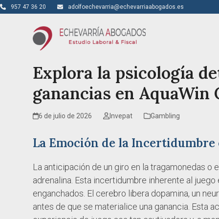
Skip
957 47 36 20
adolfoechevarria@echevarriaabogados.es
to
content
Explora la psicología d
ganancias en AquaWin 
6 de julio de 2026
Invepat
Gambling
La Emoción de la Incertidumbre 
La anticipación de un giro en la tragamonedas o e
adrenalina. Esta incertidumbre inherente al jueg
enganchados. El cerebro libera dopamina, un neur
antes de que se materialice una ganancia. Esta a