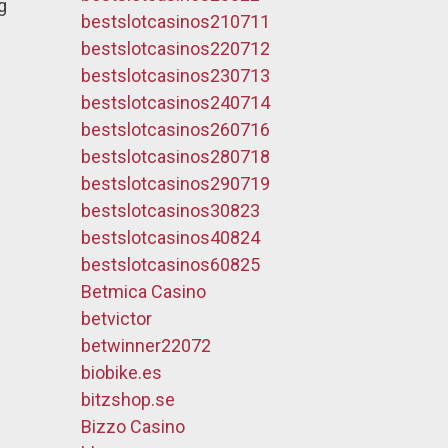
g
bestslotcasinos210711
bestslotcasinos220712
bestslotcasinos230713
bestslotcasinos240714
bestslotcasinos260716
bestslotcasinos280718
bestslotcasinos290719
bestslotcasinos30823
bestslotcasinos40824
bestslotcasinos60825
Betmica Casino
betvictor
betwinner22072
biobike.es
bitzshop.se
Bizzo Casino