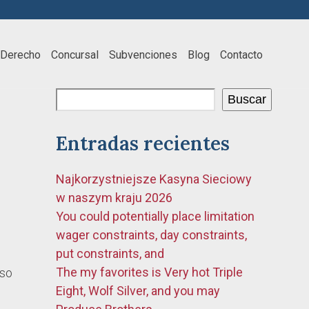
Derecho
Concursal
Subvenciones
Blog
Contacto
Buscar
Entradas recientes
Najkorzystniejsze Kasyna Sieciowy
w naszym kraju 2026
You could potentially place limitation
wager constraints, day constraints,
e
put constraints, and
The my favorites is Very hot Triple
uso
Eight, Wolf Silver, and you may
a