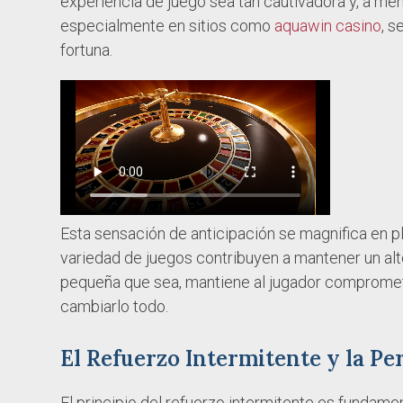
experiencia de juego sea tan cautivadora y, a menu
especialmente en sitios como
aquawin casino
, 
fortuna.
Esta sensación de anticipación se magnifica en p
variedad de juegos contribuyen a mantener un alto
pequeña que sea, mantiene al jugador compromet
cambiarlo todo.
El Refuerzo Intermitente y la Pe
El principio del refuerzo intermitente es fundame