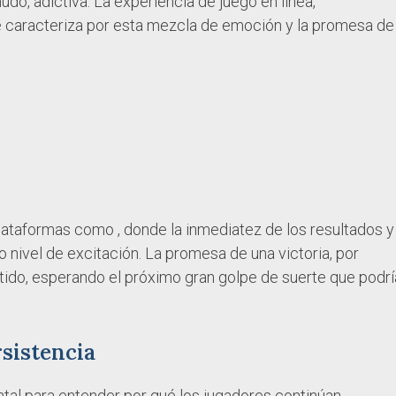
do, adictiva. La experiencia de juego en línea,
se caracteriza por esta mezcla de emoción y la promesa de
lataformas como , donde la inmediatez de los resultados y 
 nivel de excitación. La promesa de una victoria, por
ido, esperando el próximo gran golpe de suerte que podrí
rsistencia
ntal para entender por qué los jugadores continúan