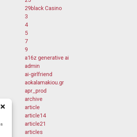
29black Casino
3
4
5
7
9
a16z generative ai
admin
ai-girlfriend
aokalamakiou.gr
apr_prod
archive
article
s
article14
article21
ss
articles