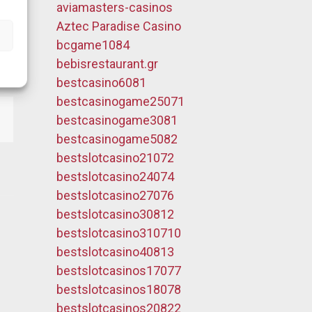
aviamasters-casinos
Aztec Paradise Casino
bcgame1084
bebisrestaurant.gr
bestcasino6081
bestcasinogame25071
bestcasinogame3081
bestcasinogame5082
bestslotcasino21072
bestslotcasino24074
bestslotcasino27076
bestslotcasino30812
bestslotcasino310710
bestslotcasino40813
bestslotcasinos17077
bestslotcasinos18078
bestslotcasinos20822