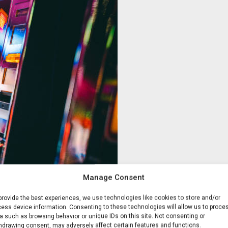
Manage Consent
provide the best experiences, we use technologies like cookies to store and/or
ess device information. Consenting to these technologies will allow us to proce
a such as browsing behavior or unique IDs on this site. Not consenting or
jugador informado
hdrawing consent, may adversely affect certain features and functions.