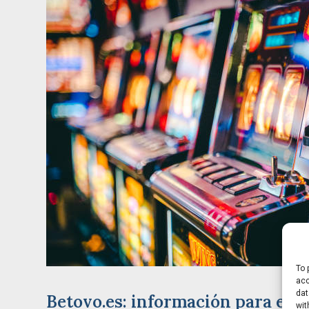
To 
acc
dat
Betovo.es: información para el 
wit