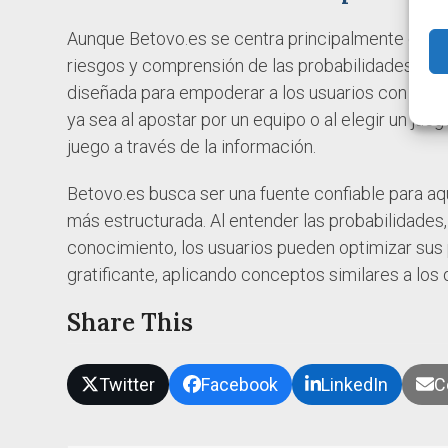
Aunque Betovo.es se centra principalmente en apue
riesgos y comprensión de las probabilidades son 
diseñada para empoderar a los usuarios con cono
ya sea al apostar por un equipo o al elegir un jue
juego a través de la información.
Betovo.es busca ser una fuente confiable para a
más estructurada. Al entender las probabilidades
conocimiento, los usuarios pueden optimizar sus 
gratificante, aplicando conceptos similares a los
Share This
Twitter
Facebook
LinkedIn
C