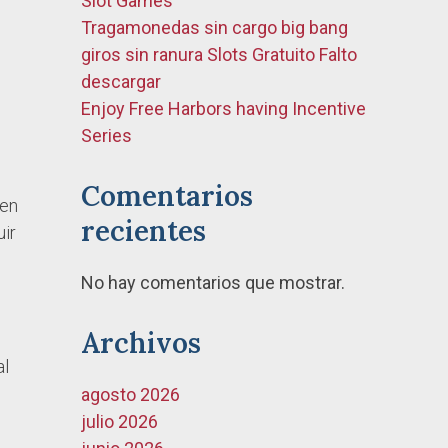
Slot Games
Tragamonedas sin cargo big bang
giros sin ranura Slots Gratuito Falto
descargar
Enjoy Free Harbors having Incentive
Series
Comentarios
ien
recientes
uir
No hay comentarios que mostrar.
Archivos
al
agosto 2026
julio 2026