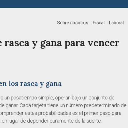
Sobre nosotros
Fiscal
Laboral
e rasca y gana para vencer
en los rasca y gana
o un pasatiempo simple, operan bajo un conjunto de
de ganar. Cada tarjeta tiene un número predeterminado de
Comprender estas probabilidades es el primer paso para
 en lugar de depender puramente de la suerte.