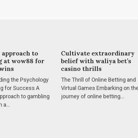
 approach to
Cultivate extraordinary
g at wow88 for
belief with waliya bet’s
 wins
casino thrills
ding the Psychology
The Thrill of Online Betting and
g for Success A
Virtual Games Embarking on th
approach to gambling
journey of online betting…
h a…