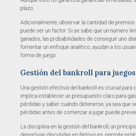
plazo.
Adicionalmente, observar la cantidad de premios
puede ser un factor. Si se sabe que un número lim
ganados, las probabilidades de conseguir uno di
fomentar un enfoque analítico, ayudan a los usua
forma de juego.
Gestión del bankroll para juegos
Una gestión efectiva del bankroll es crucial para 
implica establecer un presupuesto claro para gas
pérdidas y saber cuándo detenerse, ya sea que se
pérdidas antes de comenzar a jugar puede preven
La disciplina en la gestión del bankroll, un princ
deportivas discutidas en Betovo.es, permite prol