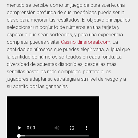
menudo se percibe como un juego de pura suerte, una
comprensión profunda de sus mecánicas puede ser la
clave para mejorar tus resultados. El objetivo principal es
seleccionar un conjunto de números en una tarjeta y
esperar a que sean sorteados, y para una experiencia
completa, puedes visitar
Сasino-dineroreal.com
. La
cantidad de números que puedes elegir varía, al igual que
la cantidad de números sorteados en cada ronda. La
diversidad de apuestas disponibles, desde las más
sencillas hasta las más complejas, permite a los
jugadores adaptar su estrategia a su nivel de riesgo y a
su apetito por las ganancias.