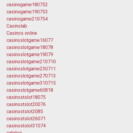
casinogame180752
casinogame190753
casinogame210754
Casinolab
Casinos online
casinoslotgame16077
casinoslotgame18078
casinoslotgame19079
casinoslotgame210710
casinoslotgame230711
casinoslotgame270713
casinoslotgame310715
casinoslotgame60818
casinostslot18075
casinostslot20076
casinostslot2085
casinostslot26071
casinostslot31074
catalog