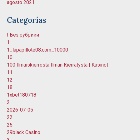
agosto 2021
Categorías
! Без рубрики
1
1_lapapillote08.com_10000
10
100 Ilmaiskierrosta Ilman Kierrätystä | Kasinot
11
12
18
1xbet180718
2
2026-07-05
22
25
29black Casino
3