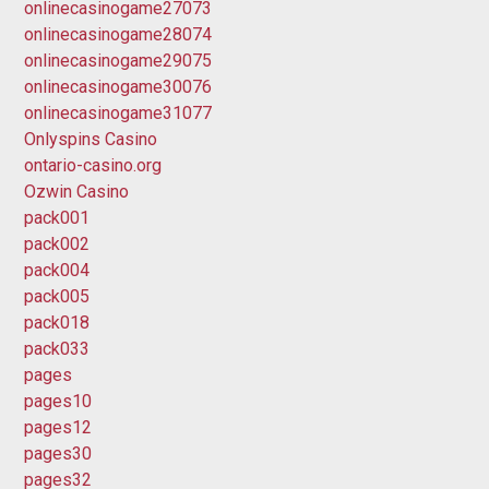
onlinecasinogame27073
onlinecasinogame28074
onlinecasinogame29075
onlinecasinogame30076
onlinecasinogame31077
Onlyspins Casino
ontario-casino.org
Ozwin Casino
pack001
pack002
pack004
pack005
pack018
pack033
pages
pages10
pages12
pages30
pages32