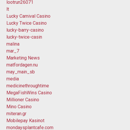
lootrun26071
lt
Lucky Carnival Casino
Lucky Twice Casino
lucky-barry-casino
lucky-twice-casin
malina
mar_7
Marketing News
matfordagen.nu
may_main_sb
media
medicinethroughtime
MegaFishWins Casino
Millioner Casino
Mino Casino
miteran.gr
Mobilepay Kasinot
mondaysplantcafe.com