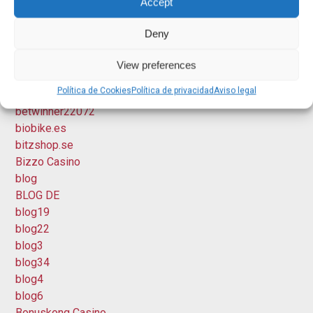
Accept
bestslotcasinos290719
bestslotcasinos30823
Deny
bestslotcasinos40824
bestslotcasinos60825
View preferences
Betmica Casino
Política de Cookies
Política de privacidad
Aviso legal
betvictor
betwinner22072
biobike.es
bitzshop.se
Bizzo Casino
blog
BLOG DE
blog19
blog22
blog3
blog34
blog4
blog6
Bonuskong Casino