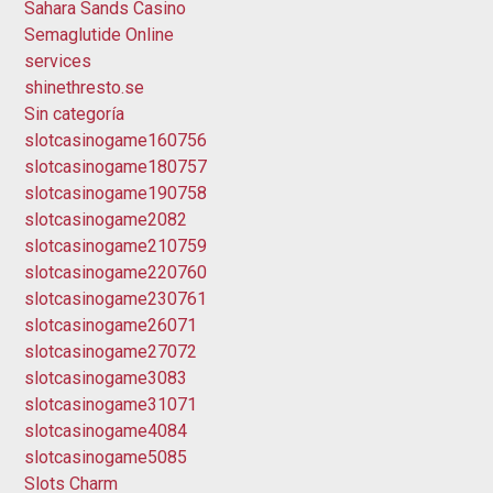
Sahara Sands Casino
Semaglutide Online
services
shinethresto.se
Sin categoría
slotcasinogame160756
slotcasinogame180757
slotcasinogame190758
slotcasinogame2082
slotcasinogame210759
slotcasinogame220760
slotcasinogame230761
slotcasinogame26071
slotcasinogame27072
slotcasinogame3083
slotcasinogame31071
slotcasinogame4084
slotcasinogame5085
Slots Charm