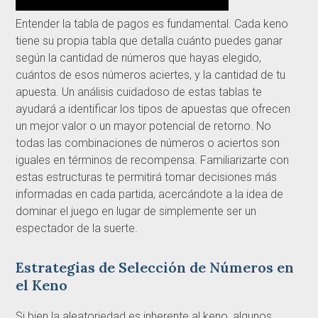
Entender la tabla de pagos es fundamental. Cada keno
tiene su propia tabla que detalla cuánto puedes ganar
según la cantidad de números que hayas elegido,
cuántos de esos números aciertes, y la cantidad de tu
apuesta. Un análisis cuidadoso de estas tablas te
ayudará a identificar los tipos de apuestas que ofrecen
un mejor valor o un mayor potencial de retorno. No
todas las combinaciones de números o aciertos son
iguales en términos de recompensa. Familiarizarte con
estas estructuras te permitirá tomar decisiones más
informadas en cada partida, acercándote a la idea de
dominar el juego en lugar de simplemente ser un
espectador de la suerte.
Estrategias de Selección de Números en
el Keno
Si bien la aleatoriedad es inherente al keno, algunos