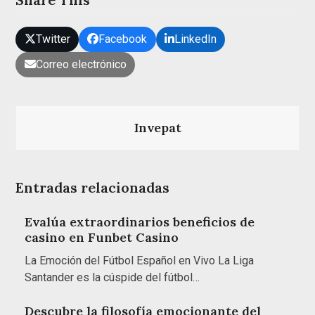
Twitter
Facebook
LinkedIn
Correo electrónico
Invepat
Entradas relacionadas
Evalúa extraordinarios beneficios de
casino en Funbet Casino
La Emoción del Fútbol Español en Vivo La Liga
Santander es la cúspide del fútbol…
Descubre la filosofía emocionante del