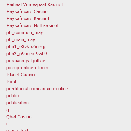
Parhaat Verovapaat Kasinot
Paysafecard Casino
Paysafecard Kasinot
Paysafecard Nettikasinot
pb_common_may
pb_main_may
pbn1_e3vkts6gegp
pbn2_p9ugexr9wh9
persianroyalgrill.se
pin-up-online-cl.com
Planet Casino
Post
preditoural.comcassino-online
public
publication
q
Qbet Casino
r
ready_text