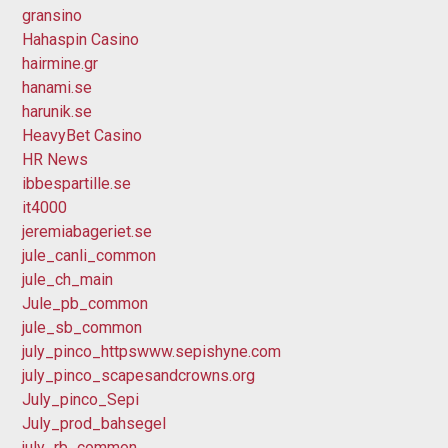
gransino
Hahaspin Casino
hairmine.gr
hanami.se
harunik.se
HeavyBet Casino
HR News
ibbespartille.se
it4000
jeremiabageriet.se
jule_canli_common
jule_ch_main
Jule_pb_common
jule_sb_common
july_pinco_httpswww.sepishyne.com
july_pinco_scapesandcrowns.org
July_pinco_Sepi
July_prod_bahsegel
july_rb_common