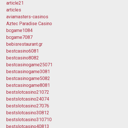
article21
articles
aviamasters-casinos
Aztec Paradise Casino
bcgame1084
bcgame7087
bebisrestaurant.gr
bestcasino6081
bestcasino8082
bestcasinogame25071
bestcasinogame3081
bestcasinogame5082
bestcasinogame8081
bestslotcasino21072
bestslotcasino24074
bestslotcasino27076
bestslotcasino30812
bestslotcasino310710
bestslotcasino40813