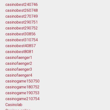
casinobest240746
casinobest260748
casinobest270749
casinobest290751
casinobest290752
casinobest30856
casinobest310754
casinobest40857
casinobest8081
casinofaenger1
casinofaenger2
casinofaenger3
casinofaenger4
casinogame150750
casinogame180752
casinogame190753
casinogame210754
Casinolab