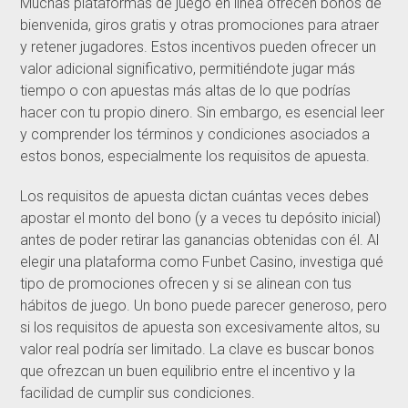
Muchas plataformas de juego en línea ofrecen bonos de
bienvenida, giros gratis y otras promociones para atraer
y retener jugadores. Estos incentivos pueden ofrecer un
valor adicional significativo, permitiéndote jugar más
tiempo o con apuestas más altas de lo que podrías
hacer con tu propio dinero. Sin embargo, es esencial leer
y comprender los términos y condiciones asociados a
estos bonos, especialmente los requisitos de apuesta.
Los requisitos de apuesta dictan cuántas veces debes
apostar el monto del bono (y a veces tu depósito inicial)
antes de poder retirar las ganancias obtenidas con él. Al
elegir una plataforma como Funbet Casino, investiga qué
tipo de promociones ofrecen y si se alinean con tus
hábitos de juego. Un bono puede parecer generoso, pero
si los requisitos de apuesta son excesivamente altos, su
valor real podría ser limitado. La clave es buscar bonos
que ofrezcan un buen equilibrio entre el incentivo y la
facilidad de cumplir sus condiciones.