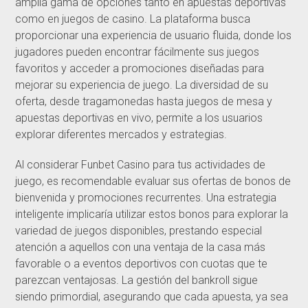
amplia gama de opciones tanto en apuestas deportivas
como en juegos de casino. La plataforma busca
proporcionar una experiencia de usuario fluida, donde los
jugadores pueden encontrar fácilmente sus juegos
favoritos y acceder a promociones diseñadas para
mejorar su experiencia de juego. La diversidad de su
oferta, desde tragamonedas hasta juegos de mesa y
apuestas deportivas en vivo, permite a los usuarios
explorar diferentes mercados y estrategias.
Al considerar Funbet Casino para tus actividades de
juego, es recomendable evaluar sus ofertas de bonos de
bienvenida y promociones recurrentes. Una estrategia
inteligente implicaría utilizar estos bonos para explorar la
variedad de juegos disponibles, prestando especial
atención a aquellos con una ventaja de la casa más
favorable o a eventos deportivos con cuotas que te
parezcan ventajosas. La gestión del bankroll sigue
siendo primordial, asegurando que cada apuesta, ya sea