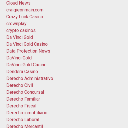
Cloud News
craigieonmain.com
Crazy Luck Casino
crownplay
crypto casinos
Da Vinci Gold
Da Vinci Gold Casino
Data Protection News
DaVinci Gold
DaVinci Gold Casino
Dendera Casino
Derecho Administrativo
Derecho Civil
Derecho Concursal
Derecho Familiar
Derecho Fiscal
Derecho inmobiliario
Derecho Laboral
Derecho Mercantil