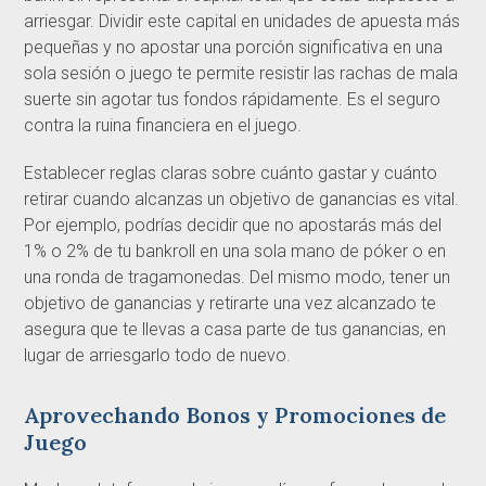
arriesgar. Dividir este capital en unidades de apuesta más
pequeñas y no apostar una porción significativa en una
sola sesión o juego te permite resistir las rachas de mala
suerte sin agotar tus fondos rápidamente. Es el seguro
contra la ruina financiera en el juego.
Establecer reglas claras sobre cuánto gastar y cuánto
retirar cuando alcanzas un objetivo de ganancias es vital.
Por ejemplo, podrías decidir que no apostarás más del
1% o 2% de tu bankroll en una sola mano de póker o en
una ronda de tragamonedas. Del mismo modo, tener un
objetivo de ganancias y retirarte una vez alcanzado te
asegura que te llevas a casa parte de tus ganancias, en
lugar de arriesgarlo todo de nuevo.
Aprovechando Bonos y Promociones de
Juego