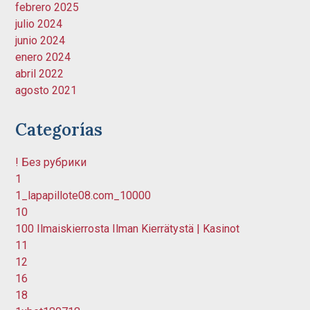
febrero 2025
julio 2024
junio 2024
enero 2024
abril 2022
agosto 2021
Categorías
! Без рубрики
1
1_lapapillote08.com_10000
10
100 Ilmaiskierrosta Ilman Kierrätystä | Kasinot
11
12
16
18