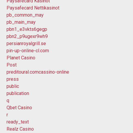
Paysafecard Kasinot
Paysafecard Nettikasinot
pb_common_may
pb_main_may
pbn1_e3vkts6gegp
pbn2_p9ugexr9wh9
persianroyalgrill.se
pin-up-online-cl.com
Planet Casino
Post
preditoural.comcassino-online
press
public
publication
q
Qbet Casino
r
ready_text
Realz Casino