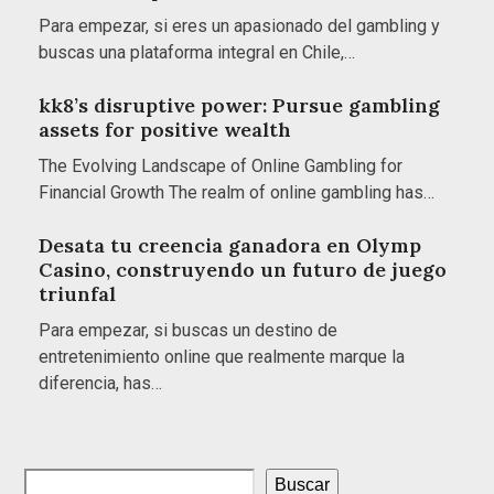
Para empezar, si eres un apasionado del gambling y
buscas una plataforma integral en Chile,…
kk8’s disruptive power: Pursue gambling
assets for positive wealth
The Evolving Landscape of Online Gambling for
Financial Growth The realm of online gambling has…
Desata tu creencia ganadora en Olymp
Casino, construyendo un futuro de juego
triunfal
Para empezar, si buscas un destino de
entretenimiento online que realmente marque la
diferencia, has…
Buscar