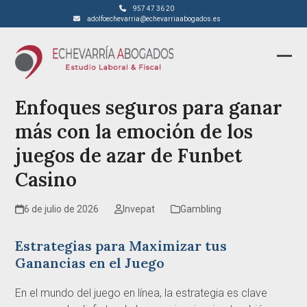
Skip
957 47 36 20
adolfoechevarria@echevarriaabogados.es
to
content
Ope
Clos
mobi
mobi
Enfoques seguros para ganar
men
men
más con la emoción de los
juegos de azar de Funbet
Casino
6 de julio de 2026
Invepat
Gambling
Estrategias para Maximizar tus
Ganancias en el Juego
En el mundo del juego en línea, la estrategia es clave