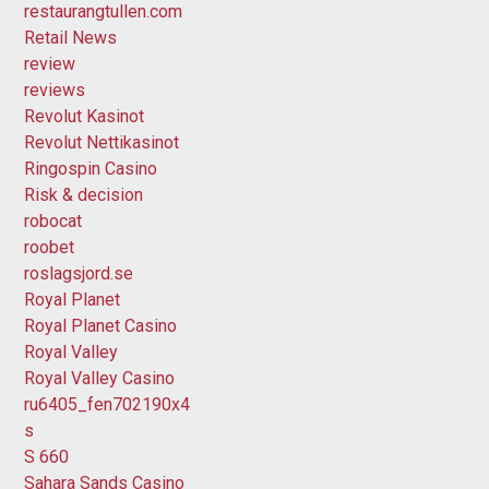
restaurangtullen.com
Retail News
review
reviews
Revolut Kasinot
Revolut Nettikasinot
Ringospin Casino
Risk & decision
robocat
roobet
roslagsjord.se
Royal Planet
Royal Planet Casino
Royal Valley
Royal Valley Casino
ru6405_fen702190x4
s
S 660
Sahara Sands Casino