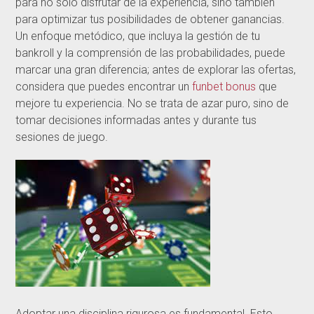
para no solo disfrutar de la experiencia, sino también
para optimizar tus posibilidades de obtener ganancias.
Un enfoque metódico, que incluya la gestión de tu
bankroll y la comprensión de las probabilidades, puede
marcar una gran diferencia; antes de explorar las ofertas,
considera que puedes encontrar un
funbet bonus
que
mejore tu experiencia. No se trata de azar puro, sino de
tomar decisiones informadas antes y durante tus
sesiones de juego.
Adoptar una disciplina rigurosa es fundamental. Esto