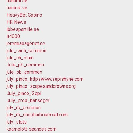
hanami.se
harunik.se
HeavyBet Casino
HR News
ibbespartille.se
it4000
jeremiabageriet.se
jule_canli_common
jule_ch_main
Jule_pb_common
jule_sb_common
july_pinco_httpswww.sepishyne.com
july_pinco_scapesandcrowns.org
July_pinco_Sepi
July_prod_bahsegel
july_rb_common
july_rb_shopharbourroad.com
july_slots
kaamelott-seances.com