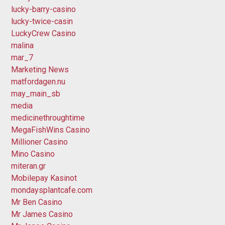
lucky-barry-casino
lucky-twice-casin
LuckyCrew Casino
malina
mar_7
Marketing News
matfordagen.nu
may_main_sb
media
medicinethroughtime
MegaFishWins Casino
Millioner Casino
Mino Casino
miteran.gr
Mobilepay Kasinot
mondaysplantcafe.com
Mr Ben Casino
Mr James Casino