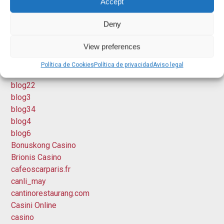
betwinner22072
Accept
biobike.es
Deny
bitzshop.se
Bizzo Casino
View preferences
blog
BLOG DE
Política de Cookies
Política de privacidad
Aviso legal
blog19
blog22
blog3
blog34
blog4
blog6
Bonuskong Casino
Brionis Casino
cafeoscarparis.fr
canli_may
cantinorestaurang.com
Casini Online
casino