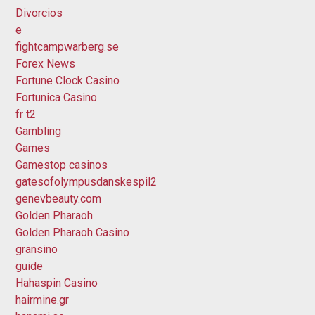
Divorcios
e
fightcampwarberg.se
Forex News
Fortune Clock Casino
Fortunica Casino
fr t2
Gambling
Games
Gamestop casinos
gatesofolympusdanskespil2
genevbeauty.com
Golden Pharaoh
Golden Pharaoh Casino
gransino
guide
Hahaspin Casino
hairmine.gr