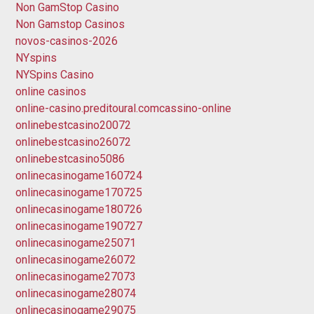
Non GamStop Casino
Non Gamstop Casinos
novos-casinos-2026
NYspins
NYSpins Casino
online casinos
online-casino.preditoural.comcassino-online
onlinebestcasino20072
onlinebestcasino26072
onlinebestcasino5086
onlinecasinogame160724
onlinecasinogame170725
onlinecasinogame180726
onlinecasinogame190727
onlinecasinogame25071
onlinecasinogame26072
onlinecasinogame27073
onlinecasinogame28074
onlinecasinogame29075