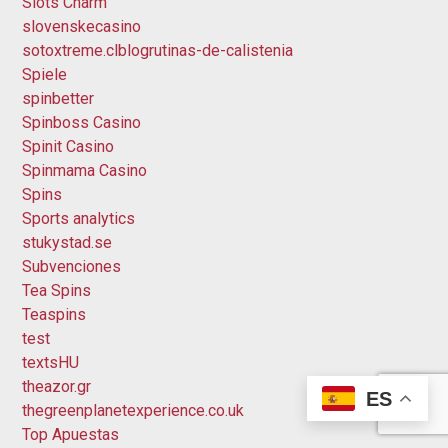
Slots Charm
slovenskecasino
sotoxtreme.clblogrutinas-de-calistenia
Spiele
spinbetter
Spinboss Casino
Spinit Casino
Spinmama Casino
Spins
Sports analytics
stukystad.se
Subvenciones
Tea Spins
Teaspins
test
textsHU
theazor.gr
ES
thegreenplanetexperience.co.uk
Top Apuestas