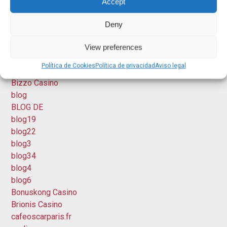
Accept
bestslotcasinos70826
Betmica Casino
Deny
betvictor
betwinner22072
View preferences
biobike.es
Política de Cookies
Política de privacidad
Aviso legal
bitzshop.se
Bizzo Casino
blog
BLOG DE
blog19
blog22
blog3
blog34
blog4
blog6
Bonuskong Casino
Brionis Casino
cafeoscarparis.fr