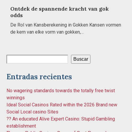
Ontdek de spannende kracht van gok
odds
De Rol van Kansberekening in Gokken Kansen vormen
de kern van elke vorm van gokken,…
Buscar
Entradas recientes
No wagering standards towards the totally free twist
winnings
Ideal Social Casinos Rated within the 2026 Brand new
Social Local casino Sites
?? An educated Alive Expert Casino: Stupid Gambling
establishment