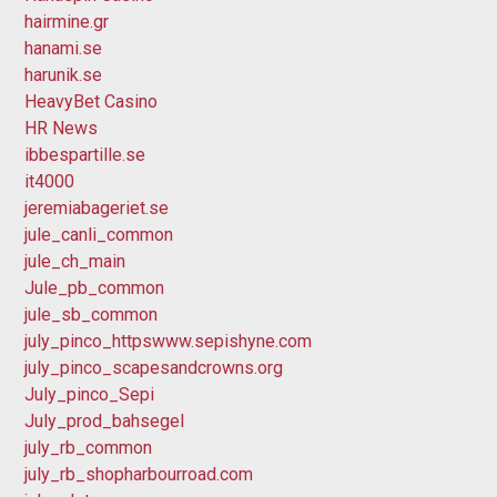
hairmine.gr
hanami.se
harunik.se
HeavyBet Casino
HR News
ibbespartille.se
it4000
jeremiabageriet.se
jule_canli_common
jule_ch_main
Jule_pb_common
jule_sb_common
july_pinco_httpswww.sepishyne.com
july_pinco_scapesandcrowns.org
July_pinco_Sepi
July_prod_bahsegel
july_rb_common
july_rb_shopharbourroad.com