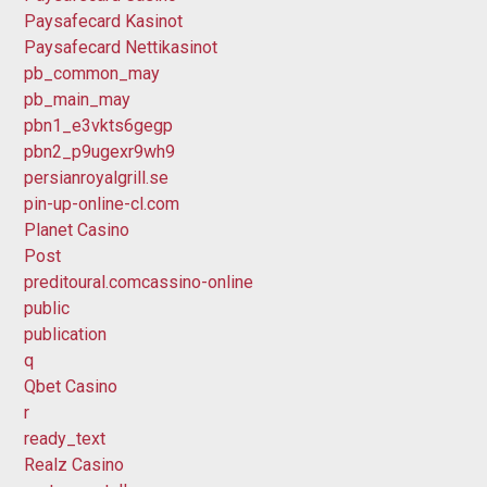
Paysafecard Kasinot
Paysafecard Nettikasinot
pb_common_may
pb_main_may
pbn1_e3vkts6gegp
pbn2_p9ugexr9wh9
persianroyalgrill.se
pin-up-online-cl.com
Planet Casino
Post
preditoural.comcassino-online
public
publication
q
Qbet Casino
r
ready_text
Realz Casino