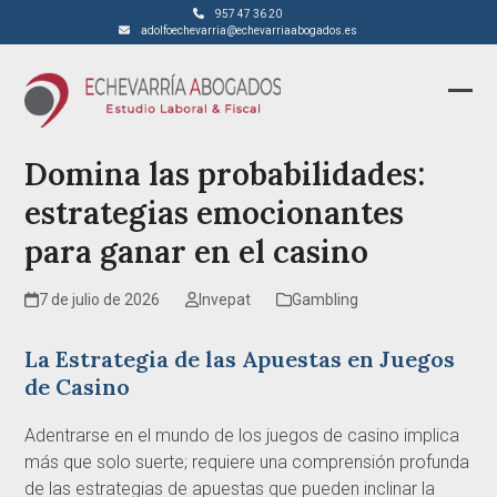
Skip
957 47 36 20
adolfoechevarria@echevarriaabogados.es
to
content
Ope
Clos
mobi
mobi
Domina las probabilidades:
men
men
estrategias emocionantes
para ganar en el casino
7 de julio de 2026
Invepat
Gambling
La Estrategia de las Apuestas en Juegos
de Casino
Adentrarse en el mundo de los juegos de casino implica
más que solo suerte; requiere una comprensión profunda
de las estrategias de apuestas que pueden inclinar la