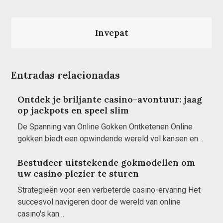
Invepat
Entradas relacionadas
Ontdek je briljante casino-avontuur: jaag
op jackpots en speel slim
De Spanning van Online Gokken Ontketenen Online
gokken biedt een opwindende wereld vol kansen en…
Bestudeer uitstekende gokmodellen om
uw casino plezier te sturen
Strategieën voor een verbeterde casino-ervaring Het
succesvol navigeren door de wereld van online
casino's kan…