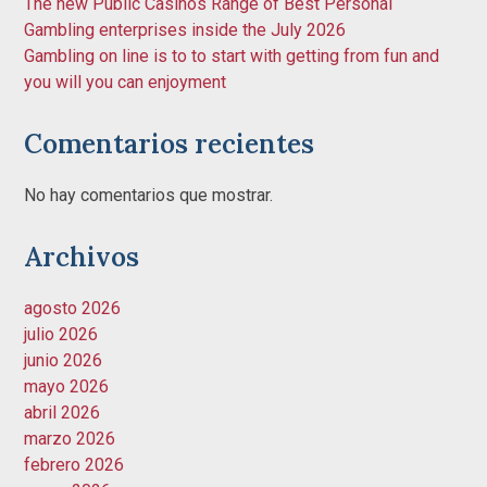
The new Public Casinos Range of Best Personal
Gambling enterprises inside the July 2026
Gambling on line is to to start with getting from fun and
you will you can enjoyment
Comentarios recientes
No hay comentarios que mostrar.
Archivos
agosto 2026
julio 2026
junio 2026
mayo 2026
abril 2026
marzo 2026
febrero 2026