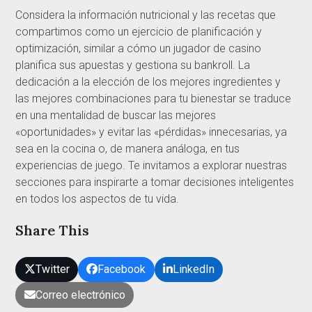
Considera la información nutricional y las recetas que
compartimos como un ejercicio de planificación y
optimización, similar a cómo un jugador de casino
planifica sus apuestas y gestiona su bankroll. La
dedicación a la elección de los mejores ingredientes y
las mejores combinaciones para tu bienestar se traduce
en una mentalidad de buscar las mejores
«oportunidades» y evitar las «pérdidas» innecesarias, ya
sea en la cocina o, de manera análoga, en tus
experiencias de juego. Te invitamos a explorar nuestras
secciones para inspirarte a tomar decisiones inteligentes
en todos los aspectos de tu vida.
Share This
Twitter
Facebook
LinkedIn
Correo electrónico