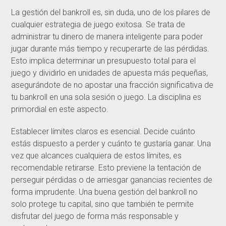
La gestión del bankroll es, sin duda, uno de los pilares de
cualquier estrategia de juego exitosa. Se trata de
administrar tu dinero de manera inteligente para poder
jugar durante más tiempo y recuperarte de las pérdidas.
Esto implica determinar un presupuesto total para el
juego y dividirlo en unidades de apuesta más pequeñas,
asegurándote de no apostar una fracción significativa de
tu bankroll en una sola sesión o juego. La disciplina es
primordial en este aspecto.
Establecer límites claros es esencial. Decide cuánto
estás dispuesto a perder y cuánto te gustaría ganar. Una
vez que alcances cualquiera de estos límites, es
recomendable retirarse. Esto previene la tentación de
perseguir pérdidas o de arriesgar ganancias recientes de
forma imprudente. Una buena gestión del bankroll no
solo protege tu capital, sino que también te permite
disfrutar del juego de forma más responsable y