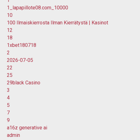
1
1_lapapillote08.com_10000
10
100 Ilmaiskierrosta Ilman Kierrätystä | Kasinot
12
18
1xbet180718
2
2026-07-05
22
25
29black Casino
3
4
5
7
9
a16z generative ai
admin