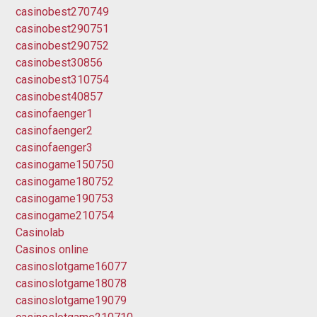
casinobest270749
casinobest290751
casinobest290752
casinobest30856
casinobest310754
casinobest40857
casinofaenger1
casinofaenger2
casinofaenger3
casinogame150750
casinogame180752
casinogame190753
casinogame210754
Casinolab
Casinos online
casinoslotgame16077
casinoslotgame18078
casinoslotgame19079