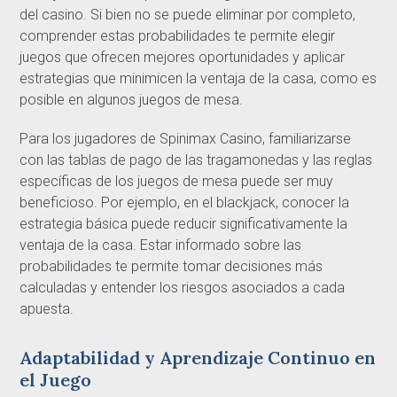
del casino. Si bien no se puede eliminar por completo,
comprender estas probabilidades te permite elegir
juegos que ofrecen mejores oportunidades y aplicar
estrategias que minimicen la ventaja de la casa, como es
posible en algunos juegos de mesa.
Para los jugadores de Spinimax Casino, familiarizarse
con las tablas de pago de las tragamonedas y las reglas
específicas de los juegos de mesa puede ser muy
beneficioso. Por ejemplo, en el blackjack, conocer la
estrategia básica puede reducir significativamente la
ventaja de la casa. Estar informado sobre las
probabilidades te permite tomar decisiones más
calculadas y entender los riesgos asociados a cada
apuesta.
Adaptabilidad y Aprendizaje Continuo en
el Juego