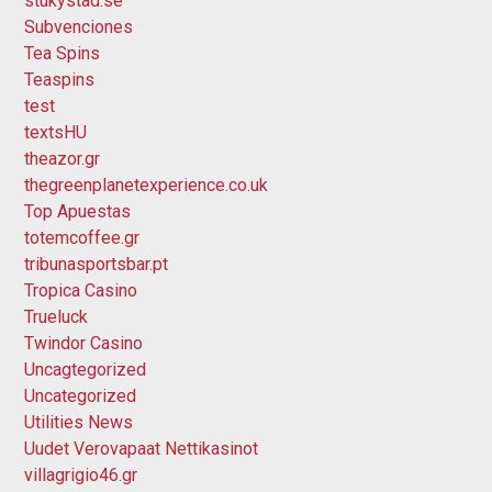
stukystad.se
Subvenciones
Tea Spins
Teaspins
test
textsHU
theazor.gr
thegreenplanetexperience.co.uk
Top Apuestas
totemcoffee.gr
tribunasportsbar.pt
Tropica Casino
Trueluck
Twindor Casino
Uncagtegorized
Uncategorized
Utilities News
Uudet Verovapaat Nettikasinot
villagrigio46.gr