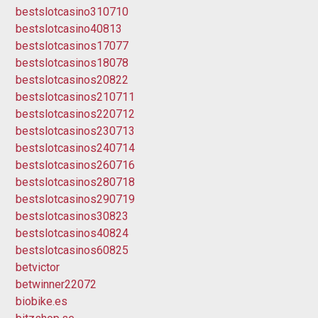
bestslotcasino310710
bestslotcasino40813
bestslotcasinos17077
bestslotcasinos18078
bestslotcasinos20822
bestslotcasinos210711
bestslotcasinos220712
bestslotcasinos230713
bestslotcasinos240714
bestslotcasinos260716
bestslotcasinos280718
bestslotcasinos290719
bestslotcasinos30823
bestslotcasinos40824
bestslotcasinos60825
betvictor
betwinner22072
biobike.es