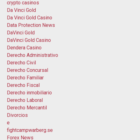
crypto casinos
Da Vinci Gold
Da Vinci Gold Casino
Data Protection News
DaVinci Gold
DaVinci Gold Casino
Dendera Casino
Derecho Administrativo
Derecho Civil
Derecho Concursal
Derecho Familiar
Derecho Fiscal
Derecho inmobiliario
Derecho Laboral
Derecho Mercantil
Divorcios
e
fightcampwarberg.se
Forex News