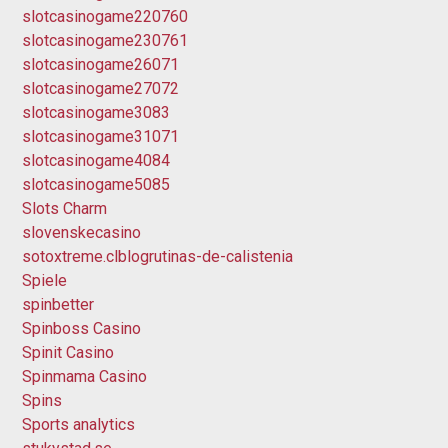
slotcasinogame220760
slotcasinogame230761
slotcasinogame26071
slotcasinogame27072
slotcasinogame3083
slotcasinogame31071
slotcasinogame4084
slotcasinogame5085
Slots Charm
slovenskecasino
sotoxtreme.clblogrutinas-de-calistenia
Spiele
spinbetter
Spinboss Casino
Spinit Casino
Spinmama Casino
Spins
Sports analytics