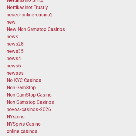
Nettikasino Siirto
Nettikasinot Trustly
neues-online-casino2
new
New Non Gamstop Casinos
news
news28
news35
news4
news6
newsss
No KYC Casinos
Non GamStop
Non GamStop Casino
Non Gamstop Casinos
novos-casinos-2026
NYspins
NYSpins Casino
online casinos