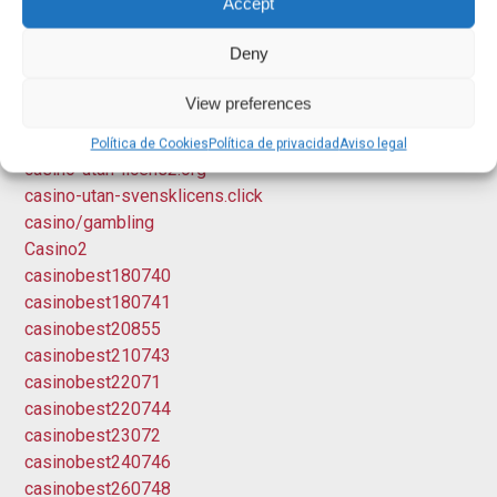
Accept
Casino DE
Casino non gamstop
Deny
casino online
Casino Paysafecard
View preferences
casino utan svensk licens
Casino-GR
Política de Cookies
Política de privacidad
Aviso legal
casino-utan-licens2.org
casino-utan-svensklicens.click
casino/gambling
Casino2
casinobest180740
casinobest180741
casinobest20855
casinobest210743
casinobest22071
casinobest220744
casinobest23072
casinobest240746
casinobest260748