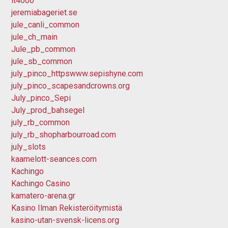
it4000
jeremiabageriet.se
jule_canli_common
jule_ch_main
Jule_pb_common
jule_sb_common
july_pinco_httpswww.sepishyne.com
july_pinco_scapesandcrowns.org
July_pinco_Sepi
July_prod_bahsegel
july_rb_common
july_rb_shopharbourroad.com
july_slots
kaamelott-seances.com
Kachingo
Kachingo Casino
kamatero-arena.gr
Kasino Ilman Rekisteröitymistä
kasino-utan-svensk-licens.org