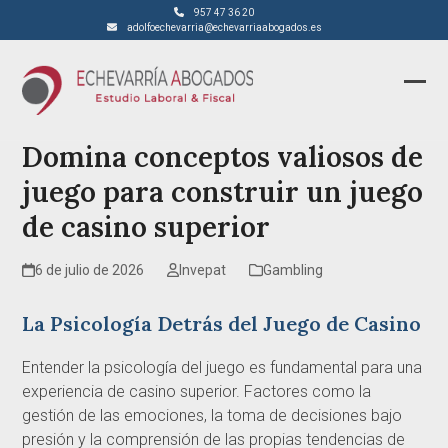
Skip
957 47 36 20
adolfoechevarria@echevarriaabogados.es
to
content
Ope
Clos
mobi
mobi
Domina conceptos valiosos de
men
men
juego para construir un juego
de casino superior
6 de julio de 2026
Invepat
Gambling
La Psicología Detrás del Juego de Casino
Entender la psicología del juego es fundamental para una
experiencia de casino superior. Factores como la
gestión de las emociones, la toma de decisiones bajo
presión y la comprensión de las propias tendencias de