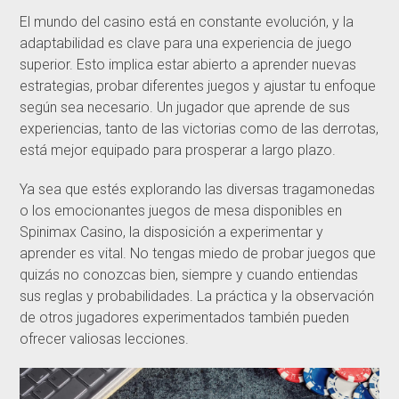
El mundo del casino está en constante evolución, y la
adaptabilidad es clave para una experiencia de juego
superior. Esto implica estar abierto a aprender nuevas
estrategias, probar diferentes juegos y ajustar tu enfoque
según sea necesario. Un jugador que aprende de sus
experiencias, tanto de las victorias como de las derrotas,
está mejor equipado para prosperar a largo plazo.
Ya sea que estés explorando las diversas tragamonedas
o los emocionantes juegos de mesa disponibles en
Spinimax Casino, la disposición a experimentar y
aprender es vital. No tengas miedo de probar juegos que
quizás no conozcas bien, siempre y cuando entiendas
sus reglas y probabilidades. La práctica y la observación
de otros jugadores experimentados también pueden
ofrecer valiosas lecciones.