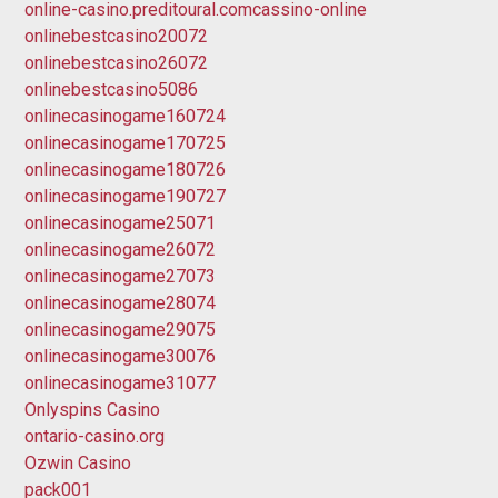
online-casino.preditoural.comcassino-online
onlinebestcasino20072
onlinebestcasino26072
onlinebestcasino5086
onlinecasinogame160724
onlinecasinogame170725
onlinecasinogame180726
onlinecasinogame190727
onlinecasinogame25071
onlinecasinogame26072
onlinecasinogame27073
onlinecasinogame28074
onlinecasinogame29075
onlinecasinogame30076
onlinecasinogame31077
Onlyspins Casino
ontario-casino.org
Ozwin Casino
pack001