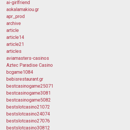
ai-girlfriend
aokalamakiou.gr
apr_prod
archive
article
article14
article21
articles
aviamasters-casinos
Aztec Paradise Casino
bcgame1084
bebisrestaurant.gr
bestcasinogame25071
bestcasinogame3081
bestcasinogame5082
bestslotcasino21072
bestslotcasino24074
bestslotcasino27076
bestslotcasino30812