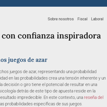
Sobre nosotros
Fiscal
Laboral
 con confianza inspiradora
los juegos de azar
hos juegos de azar, representando una probabilidad
ridad en las probabilidades crea una tensión inherente y un
a decisión o giro tiene el potencial de resultar en una
psicología detrás de este tipo de apuesta reside en la
 resultado impredecible. En este contexto, una
reseña del
las probabilidades específicas de sus juegos.