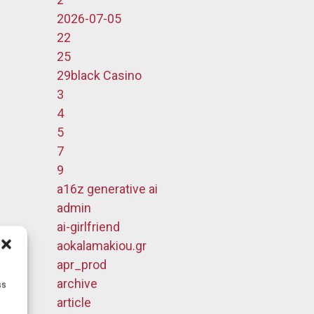
2026-07-05
22
25
29black Casino
3
4
5
7
9
a16z generative ai
admin
ai-girlfriend
aokalamakiou.gr
apr_prod
archive
ss
article