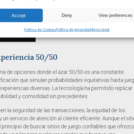
Accept
Deny
View preferences
Política de Cookies
Política de privacidad
Aviso legal
experiencia 50/50
ama de opciones donde el azar 50/50 es una constante.
icación que simulan probabilidades equitativas hasta jue
xperiencias diversas. La tecnología ha permitido replicar 
sibilidad y comodidad sin precedentes.
en la seguridad de las transacciones, la equidad de los
un servicio de atención al cliente eficiente. Aunque el siti
principio de buscar sitios de juego confiables que ofrezc