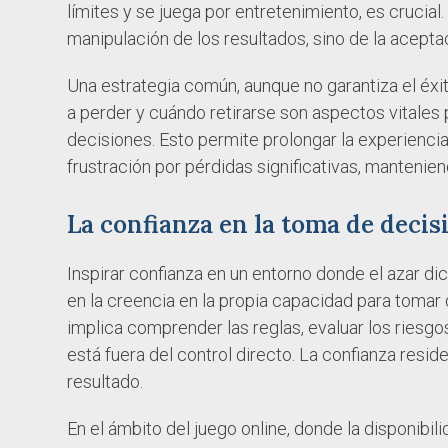
límites y se juega por entretenimiento, es crucial
manipulación de los resultados, sino de la acepta
Una estrategia común, aunque no garantiza el éxit
a perder y cuándo retirarse son aspectos vitales 
decisiones. Esto permite prolongar la experiencia 
frustración por pérdidas significativas, mantenie
La confianza en la toma de decis
Inspirar confianza en un entorno donde el azar di
en la creencia en la propia capacidad para tomar
implica comprender las reglas, evaluar los riesgos
está fuera del control directo. La confianza reside
resultado.
En el ámbito del juego online, donde la disponibil