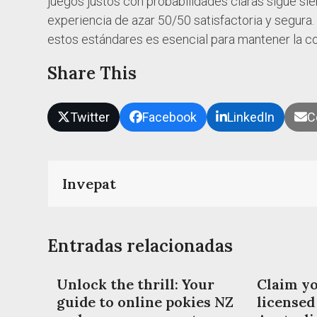
juegos justos con probabilidades claras sigue sie
experiencia de azar 50/50 satisfactoria y segura
estos estándares es esencial para mantener la co
Share This
Twitter
Facebook
LinkedIn
C
Invepat
Entradas relacionadas
Unlock the thrill: Your
Claim yo
guide to online pokies NZ
licensed