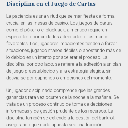
Disciplina en el Juego de Cartas
La paciencia es una virtud que se manifiesta de forma
crucial en las mesas de casino. Los juegos de cartas,
como el póker o el blackjack, a menudo requieren
esperar las oportunidades adecuadas o las manos
favorables. Los jugadores impacientes tienden a forzar
situaciones, jugando manos débiles o apostando más de
lo debido en un intento por acelerar el proceso. La
disciplina, por otro lado, se refiere a la adhesión a un plan
de juego preestablecido y a la estrategia elegida, sin
desviarse por caprichos o emociones del momento.
Un jugador disciplinado comprende que las grandes
ganancias rara vez ocurren de la noche a la mañana. Se
trata de un proceso continuo de toma de decisiones
informadas y de gestión prudente de los recursos. La
disciplina también se extiende a la gestión del bankroll,
asegurando que cada apuesta sea una fracción