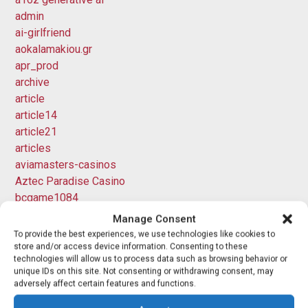
admin
ai-girlfriend
aokalamakiou.gr
apr_prod
archive
article
article14
article21
articles
aviamasters-casinos
Aztec Paradise Casino
bcgame1084
bebisrestaurant.gr
Manage Consent
bestcasino6081
To provide the best experiences, we use technologies like cookies to
bestcasinogame25071
store and/or access device information. Consenting to these
technologies will allow us to process data such as browsing behavior or
bestcasinogame3081
unique IDs on this site. Not consenting or withdrawing consent, may
bestcasinogame5082
adversely affect certain features and functions.
bestslotcasino21072