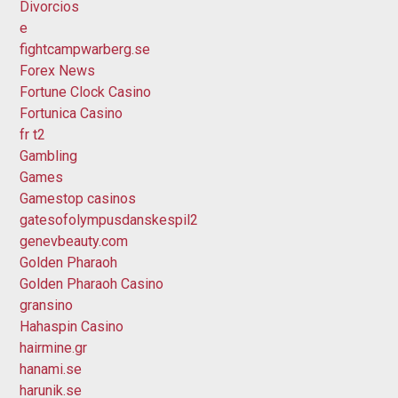
Divorcios
e
fightcampwarberg.se
Forex News
Fortune Clock Casino
Fortunica Casino
fr t2
Gambling
Games
Gamestop casinos
gatesofolympusdanskespil2
genevbeauty.com
Golden Pharaoh
Golden Pharaoh Casino
gransino
Hahaspin Casino
hairmine.gr
hanami.se
harunik.se