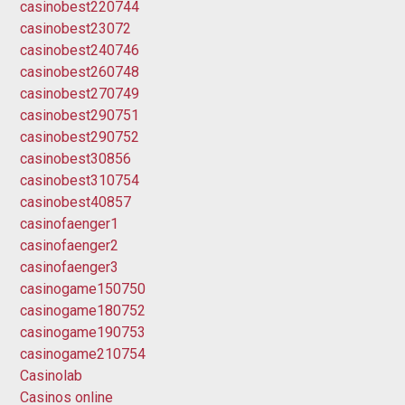
casinobest220744
casinobest23072
casinobest240746
casinobest260748
casinobest270749
casinobest290751
casinobest290752
casinobest30856
casinobest310754
casinobest40857
casinofaenger1
casinofaenger2
casinofaenger3
casinogame150750
casinogame180752
casinogame190753
casinogame210754
Casinolab
Casinos online