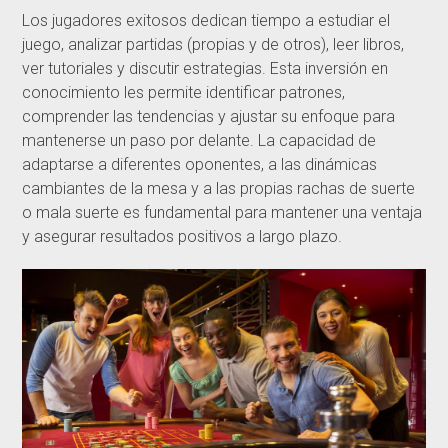
Los jugadores exitosos dedican tiempo a estudiar el
juego, analizar partidas (propias y de otros), leer libros,
ver tutoriales y discutir estrategias. Esta inversión en
conocimiento les permite identificar patrones,
comprender las tendencias y ajustar su enfoque para
mantenerse un paso por delante. La capacidad de
adaptarse a diferentes oponentes, a las dinámicas
cambiantes de la mesa y a las propias rachas de suerte
o mala suerte es fundamental para mantener una ventaja
y asegurar resultados positivos a largo plazo.