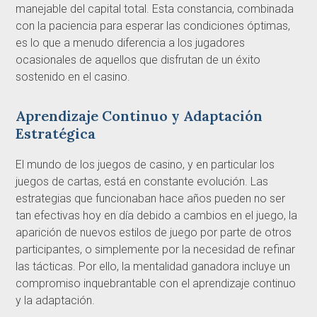
manejable del capital total. Esta constancia, combinada
con la paciencia para esperar las condiciones óptimas,
es lo que a menudo diferencia a los jugadores
ocasionales de aquellos que disfrutan de un éxito
sostenido en el casino.
Aprendizaje Continuo y Adaptación
Estratégica
El mundo de los juegos de casino, y en particular los
juegos de cartas, está en constante evolución. Las
estrategias que funcionaban hace años pueden no ser
tan efectivas hoy en día debido a cambios en el juego, la
aparición de nuevos estilos de juego por parte de otros
participantes, o simplemente por la necesidad de refinar
las tácticas. Por ello, la mentalidad ganadora incluye un
compromiso inquebrantable con el aprendizaje continuo
y la adaptación.