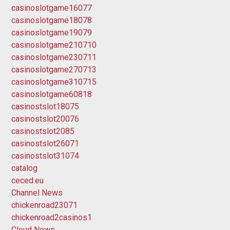
casinoslotgame16077
casinoslotgame18078
casinoslotgame19079
casinoslotgame210710
casinoslotgame230711
casinoslotgame270713
casinoslotgame310715
casinoslotgame60818
casinostslot18075
casinostslot20076
casinostslot2085
casinostslot26071
casinostslot31074
catalog
ceced.eu
Channel News
chickenroad23071
chickenroad2casinos1
Cloud News