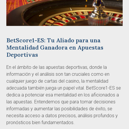
BetScore1-ES: Tu Aliado para una
Mentalidad Ganadora en Apuestas
Deportivas
En el ámbito de las apuestas deportivas, donde la
información y el análisis son tan cruciales como en
cualquier juego de cartas del casino, la mentalidad
adecuada también juega un papel vital. BetScore1-ES se
dedica a potenciar esa mentalidad en los aficionados a
las apuestas. Entendemos que para tomar decisiones
informadas y aumentar las posibilidades de éxito, se
necesita acceso a datos precisos, análisis profundos y
pronósticos bien fundamentados.