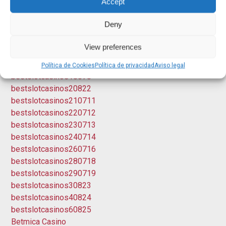
Accept
bestslotcasino24074
bestslotcasino27076
Deny
bestslotcasino30812
bestslotcasino310710
View preferences
bestslotcasino40813
bestslotcasinos17077
Política de Cookies
Política de privacidad
Aviso legal
bestslotcasinos18078
bestslotcasinos20822
bestslotcasinos210711
bestslotcasinos220712
bestslotcasinos230713
bestslotcasinos240714
bestslotcasinos260716
bestslotcasinos280718
bestslotcasinos290719
bestslotcasinos30823
bestslotcasinos40824
bestslotcasinos60825
Betmica Casino