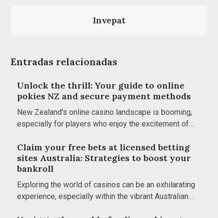
Invepat
Entradas relacionadas
Unlock the thrill: Your guide to online
pokies NZ and secure payment methods
New Zealand's online casino landscape is booming,
especially for players who enjoy the excitement of…
Claim your free bets at licensed betting
sites Australia: Strategies to boost your
bankroll
Exploring the world of casinos can be an exhilarating
experience, especially within the vibrant Australian…