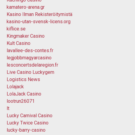
kamatero-arena.gr
Kasino Ilman Rekisteröitymistä
kasino-utan-svensk-licens.org
kiflice.se
Kingmaker Casino
Kult Casino
lavallee-des-contes.fr
legjobbmagyarcasino
lesconcertsdelaregion.fr
Live Casino Luckygem
Logistics News
Lolajack
LolaJack Casino
lootrun26071
lt
Lucky Carnival Casino
Lucky Twice Casino
lucky-barry-casino