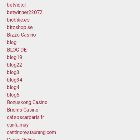
betvictor
betwinner22072
biobike.es
bitzshop.se
Bizzo Casino
blog
BLOG DE
blog19
blog22
blog3
blog34
blog4
blog6
Bonuskong Casino
Brionis Casino
cafeoscarparis.fr
canli_may
cantinorestaurang.com
Casini Online