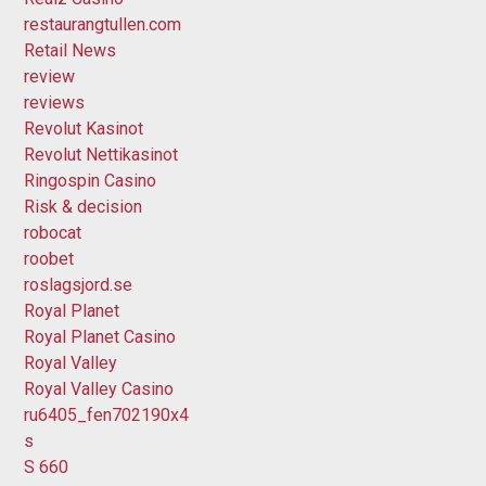
restaurangtullen.com
Retail News
review
reviews
Revolut Kasinot
Revolut Nettikasinot
Ringospin Casino
Risk & decision
robocat
roobet
roslagsjord.se
Royal Planet
Royal Planet Casino
Royal Valley
Royal Valley Casino
ru6405_fen702190x4
s
S 660