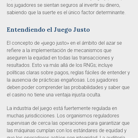
los jugadores se sientan seguros al invertir su dinero,
sabiendo que la suerte es el único factor determinante.
Entendiendo el Juego Justo
El concepto de «juego justo» en el ámbito del azar se
refiere a la implementación de mecanismos que
aseguren la equidad en todas las transacciones y
resultados. Esto va más allá de los RNGs; incluye
políticas claras sobre pagos, reglas fáciles de entender y
la ausencia de prácticas engañosas. Los jugadores
deben poder comprender las probabilidades y saber que
el casino no tiene una ventaja injusta oculta.
La industria del juego está fuertemente regulada en
muchas jurisdicciones. Los organismos reguladores
supervisan de cerca las operaciones para garantizar que
las máquinas cumplan con los estándares de equidad y
que los operadores actúen con integridad. La auditoría