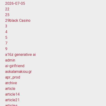
2026-07-05
22
25
29black Casino
3
4
5
7
9
a16z generative ai
admin
ai-girlfriend
aokalamakiou.gr
apr_prod
archive
article
article14
article21
articles