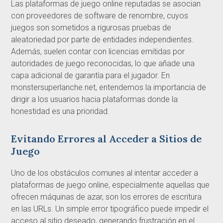
Las plataformas de juego online reputadas se asocian
con proveedores de software de renombre, cuyos
juegos son sometidos a rigurosas pruebas de
aleatoriedad por parte de entidades independientes.
Además, suelen contar con licencias emitidas por
autoridades de juego reconocidas, lo que añade una
capa adicional de garantía para el jugador. En
monstersuperlanche.net, entendemos la importancia de
dirigir a los usuarios hacia plataformas donde la
honestidad es una prioridad.
Evitando Errores al Acceder a Sitios de
Juego
Uno de los obstáculos comunes al intentar acceder a
plataformas de juego online, especialmente aquellas que
ofrecen máquinas de azar, son los errores de escritura
en las URLs. Un simple error tipográfico puede impedir el
acceso al sitio deseado, generando frustración en el