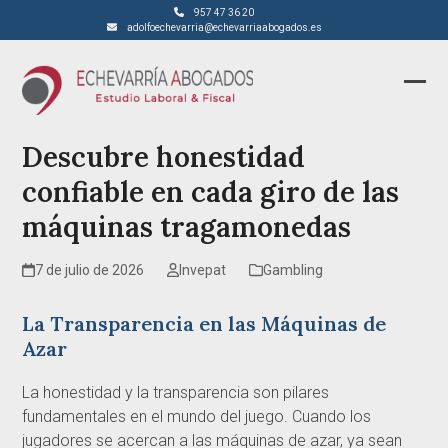
Skip
957 47 36 20
adolfoechevarria@echevarriaabogados.es
to
content
Ope
Clos
mobi
mobi
Descubre honestidad
men
men
confiable en cada giro de las
máquinas tragamonedas
7 de julio de 2026
Invepat
Gambling
La Transparencia en las Máquinas de
Azar
La honestidad y la transparencia son pilares
fundamentales en el mundo del juego. Cuando los
jugadores se acercan a las máquinas de azar, ya sean