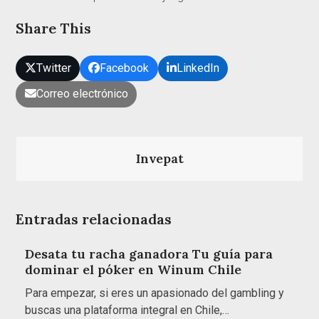
Share This
Twitter
Facebook
LinkedIn
Correo electrónico
Invepat
Entradas relacionadas
Desata tu racha ganadora Tu guía para
dominar el póker en Winum Chile
Para empezar, si eres un apasionado del gambling y
buscas una plataforma integral en Chile,…