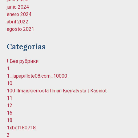
junio 2024
enero 2024
abril 2022
agosto 2021
Categorías
! Без рубрики
1
1_lapapillote08.com_10000
10
100 Ilmaiskierrosta Ilman Kierrätystä | Kasinot
11
12
16
18
1xbet180718
2