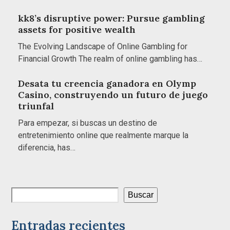
kk8’s disruptive power: Pursue gambling
assets for positive wealth
The Evolving Landscape of Online Gambling for
Financial Growth The realm of online gambling has…
Desata tu creencia ganadora en Olymp
Casino, construyendo un futuro de juego
triunfal
Para empezar, si buscas un destino de
entretenimiento online que realmente marque la
diferencia, has…
Buscar
Entradas recientes