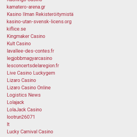
kamatero-arena.gr
Kasino Ilman Rekisteröitymistä
kasino-utan-svensk-licens.org
kiflice.se
Kingmaker Casino
Kult Casino
lavallee-des-contes.fr
legjobbmagyarcasino
lesconcertsdelaregion.fr
Live Casino Luckygem
Lizaro Casino
Lizaro Casino Online
Logistics News
Lolajack
LolaJack Casino
lootrun26071
lt
Lucky Carnival Casino