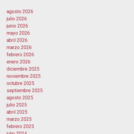
agosto 2026
julio 2026
junio 2026
mayo 2026
abril 2026
marzo 2026
febrero 2026
enero 2026
diciembre 2025
noviembre 2025
octubre 2025
septiembre 2025
agosto 2025
julio 2025
abril 2025
marzo 2025
febrero 2025
julio 2024