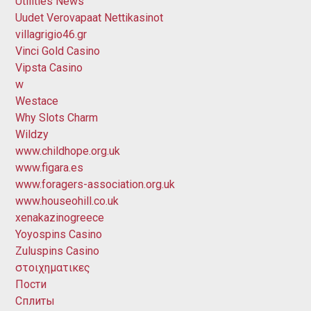
Utilities News
Uudet Verovapaat Nettikasinot
villagrigio46.gr
Vinci Gold Casino
Vipsta Casino
w
Westace
Why Slots Charm
Wildzy
www.childhope.org.uk
www.figara.es
www.foragers-association.org.uk
www.houseohill.co.uk
xenakazinogreece
Yoyospins Casino
Zuluspins Casino
στοιχηματικες
Пости
Сплиты