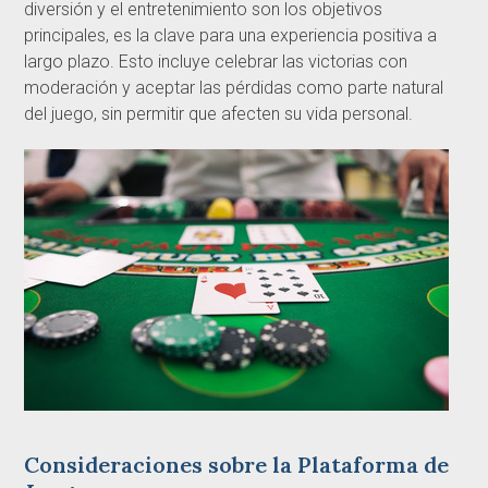
diversión y el entretenimiento son los objetivos
principales, es la clave para una experiencia positiva a
largo plazo. Esto incluye celebrar las victorias con
moderación y aceptar las pérdidas como parte natural
del juego, sin permitir que afecten su vida personal.
Consideraciones sobre la Plataforma de