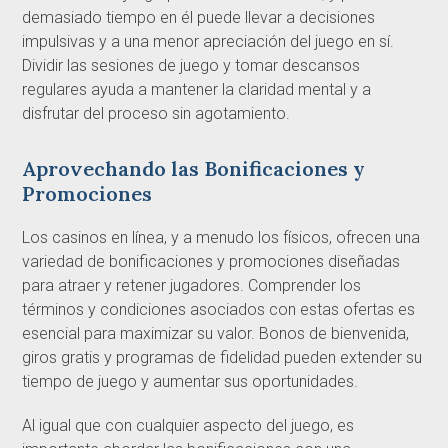
demasiado tiempo en él puede llevar a decisiones
impulsivas y a una menor apreciación del juego en sí.
Dividir las sesiones de juego y tomar descansos
regulares ayuda a mantener la claridad mental y a
disfrutar del proceso sin agotamiento.
Aprovechando las Bonificaciones y
Promociones
Los casinos en línea, y a menudo los físicos, ofrecen una
variedad de bonificaciones y promociones diseñadas
para atraer y retener jugadores. Comprender los
términos y condiciones asociados con estas ofertas es
esencial para maximizar su valor. Bonos de bienvenida,
giros gratis y programas de fidelidad pueden extender su
tiempo de juego y aumentar sus oportunidades.
Al igual que con cualquier aspecto del juego, es