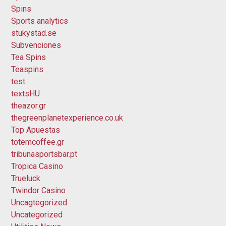
Spins
Sports analytics
stukystad.se
Subvenciones
Tea Spins
Teaspins
test
textsHU
theazor.gr
thegreenplanetexperience.co.uk
Top Apuestas
totemcoffee.gr
tribunasportsbar.pt
Tropica Casino
Trueluck
Twindor Casino
Uncagtegorized
Uncategorized