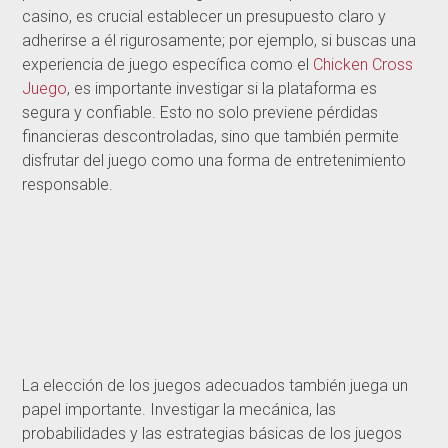
casino, es crucial establecer un presupuesto claro y
adherirse a él rigurosamente; por ejemplo, si buscas una
experiencia de juego específica como el
Chicken Cross
Juego
, es importante investigar si la plataforma es
segura y confiable. Esto no solo previene pérdidas
financieras descontroladas, sino que también permite
disfrutar del juego como una forma de entretenimiento
responsable.
La elección de los juegos adecuados también juega un
papel importante. Investigar la mecánica, las
probabilidades y las estrategias básicas de los juegos