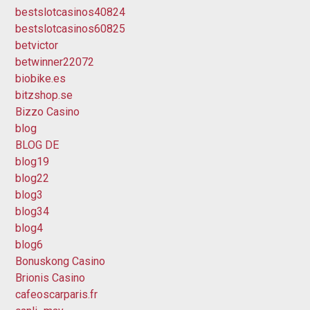
bestslotcasinos40824
bestslotcasinos60825
betvictor
betwinner22072
biobike.es
bitzshop.se
Bizzo Casino
blog
BLOG DE
blog19
blog22
blog3
blog34
blog4
blog6
Bonuskong Casino
Brionis Casino
cafeoscarparis.fr