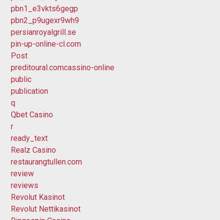
pbn1_e3vkts6gegp
pbn2_p9ugexr9wh9
persianroyalgrill.se
pin-up-online-cl.com
Post
preditoural.comcassino-online
public
publication
q
Qbet Casino
r
ready_text
Realz Casino
restaurangtullen.com
review
reviews
Revolut Kasinot
Revolut Nettikasinot