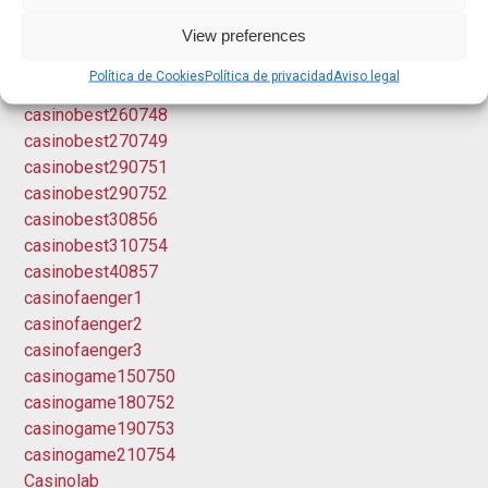
casinobest22071
View preferences
casinobest220744
casinobest23072
Política de Cookies
Política de privacidad
Aviso legal
casinobest240746
casinobest260748
casinobest270749
casinobest290751
casinobest290752
casinobest30856
casinobest310754
casinobest40857
casinofaenger1
casinofaenger2
casinofaenger3
casinogame150750
casinogame180752
casinogame190753
casinogame210754
Casinolab