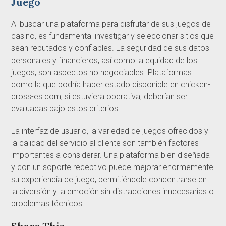
Juego
Al buscar una plataforma para disfrutar de sus juegos de
casino, es fundamental investigar y seleccionar sitios que
sean reputados y confiables. La seguridad de sus datos
personales y financieros, así como la equidad de los
juegos, son aspectos no negociables. Plataformas
como la que podría haber estado disponible en chicken-
cross-es.com, si estuviera operativa, deberían ser
evaluadas bajo estos criterios.
La interfaz de usuario, la variedad de juegos ofrecidos y
la calidad del servicio al cliente son también factores
importantes a considerar. Una plataforma bien diseñada
y con un soporte receptivo puede mejorar enormemente
su experiencia de juego, permitiéndole concentrarse en
la diversión y la emoción sin distracciones innecesarias o
problemas técnicos.