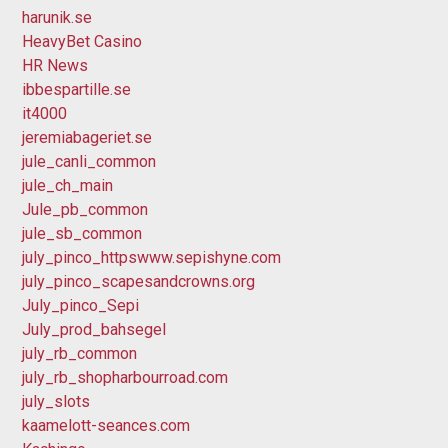
harunik.se
HeavyBet Casino
HR News
ibbespartille.se
it4000
jeremiabageriet.se
jule_canli_common
jule_ch_main
Jule_pb_common
jule_sb_common
july_pinco_httpswww.sepishyne.com
july_pinco_scapesandcrowns.org
July_pinco_Sepi
July_prod_bahsegel
july_rb_common
july_rb_shopharbourroad.com
july_slots
kaamelott-seances.com