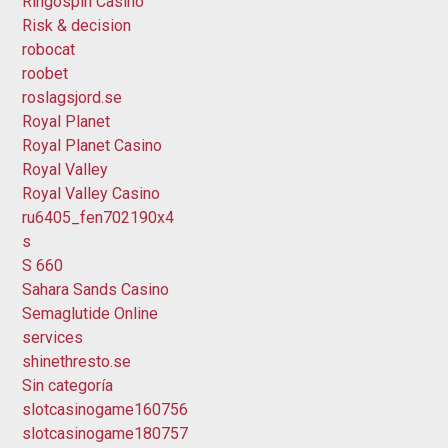
Ringospin Casino
Risk & decision
robocat
roobet
roslagsjord.se
Royal Planet
Royal Planet Casino
Royal Valley
Royal Valley Casino
ru6405_fen702190x4
s
S 660
Sahara Sands Casino
Semaglutide Online
services
shinethresto.se
Sin categoría
slotcasinogame160756
slotcasinogame180757