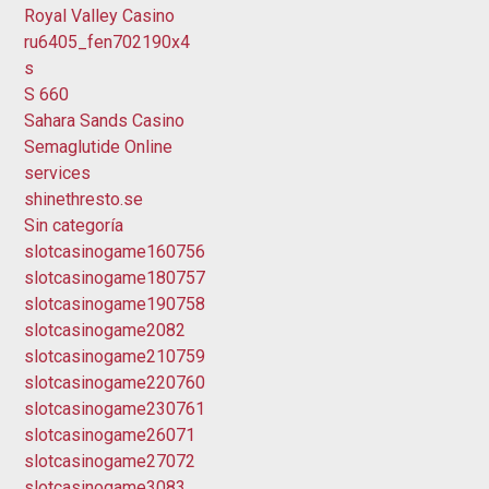
Royal Valley Casino
ru6405_fen702190x4
s
S 660
Sahara Sands Casino
Semaglutide Online
services
shinethresto.se
Sin categoría
slotcasinogame160756
slotcasinogame180757
slotcasinogame190758
slotcasinogame2082
slotcasinogame210759
slotcasinogame220760
slotcasinogame230761
slotcasinogame26071
slotcasinogame27072
slotcasinogame3083