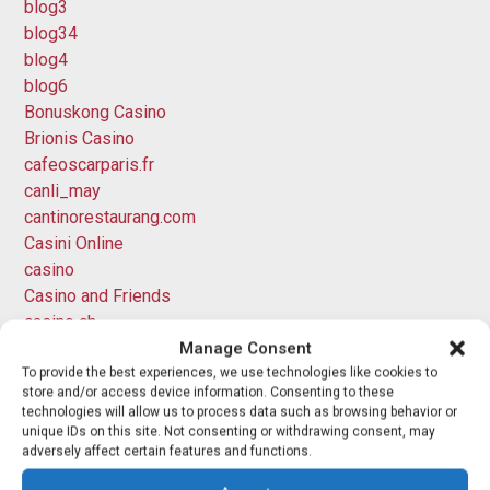
blog3
blog34
blog4
blog6
Bonuskong Casino
Brionis Casino
cafeoscarparis.fr
canli_may
cantinorestaurang.com
Casini Online
casino
Casino and Friends
casino ch
Casino DE
Manage Consent
Casino non gamstop
To provide the best experiences, we use technologies like cookies to
store and/or access device information. Consenting to these
casino online
technologies will allow us to process data such as browsing behavior or
Casino Paysafecard
unique IDs on this site. Not consenting or withdrawing consent, may
casino utan svensk licens
adversely affect certain features and functions.
Casino-GR