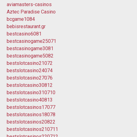
aviamasters-casinos
Aztec Paradise Casino
bcgame1084
bebisrestaurant.gr
bestcasino6081
bestcasinogame25071
bestcasinogame3081
bestcasinogame5082
bestslotcasino21072
bestslotcasino24074
bestslotcasino27076
bestslotcasino30812
bestslotcasino310710
bestslotcasino40813
bestslotcasinos17077
bestslotcasinos18078
bestslotcasinos20822
bestslotcasinos210711
bestslotcasinos220712