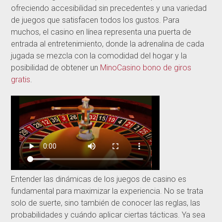
ofreciendo accesibilidad sin precedentes y una variedad
de juegos que satisfacen todos los gustos. Para
muchos, el casino en línea representa una puerta de
entrada al entretenimiento, donde la adrenalina de cada
jugada se mezcla con la comodidad del hogar y la
posibilidad de obtener un
MinoCasino bono de giros
gratis
.
Entender las dinámicas de los juegos de casino es
fundamental para maximizar la experiencia. No se trata
solo de suerte, sino también de conocer las reglas, las
probabilidades y cuándo aplicar ciertas tácticas. Ya sea