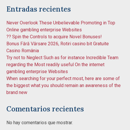
Entradas recientes
Never Overlook These Unbelievable Promoting in Top
Online gambling enterprise Websites
?? Spin the Controls to acquire Novel Bonuses!
Bonus Fără Vărsare 2026, Rotiri casino bit Gratuite
Casino România
Try not to Neglect Such as for instance Incredible Team
regarding the Most readily useful On the internet
gambling enterprise Websites
When searching for your perfect most, here are some of
the biggest what you should remain an awareness of the
brand new
Comentarios recientes
No hay comentarios que mostrar.