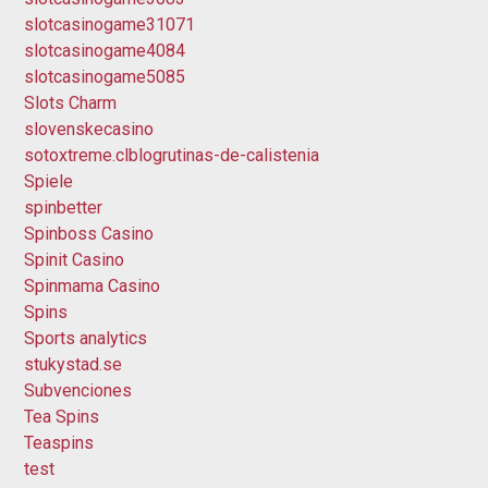
slotcasinogame31071
slotcasinogame4084
slotcasinogame5085
Slots Charm
slovenskecasino
sotoxtreme.clblogrutinas-de-calistenia
Spiele
spinbetter
Spinboss Casino
Spinit Casino
Spinmama Casino
Spins
Sports analytics
stukystad.se
Subvenciones
Tea Spins
Teaspins
test