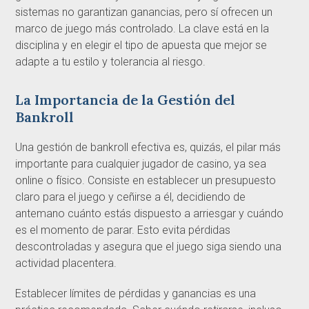
sistemas no garantizan ganancias, pero sí ofrecen un
marco de juego más controlado. La clave está en la
disciplina y en elegir el tipo de apuesta que mejor se
adapte a tu estilo y tolerancia al riesgo.
La Importancia de la Gestión del
Bankroll
Una gestión de bankroll efectiva es, quizás, el pilar más
importante para cualquier jugador de casino, ya sea
online o físico. Consiste en establecer un presupuesto
claro para el juego y ceñirse a él, decidiendo de
antemano cuánto estás dispuesto a arriesgar y cuándo
es el momento de parar. Esto evita pérdidas
descontroladas y asegura que el juego siga siendo una
actividad placentera.
Establecer límites de pérdidas y ganancias es una