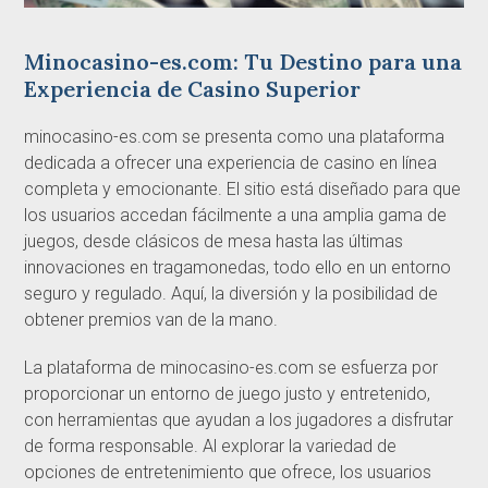
Minocasino-es.com: Tu Destino para una
Experiencia de Casino Superior
minocasino-es.com se presenta como una plataforma
dedicada a ofrecer una experiencia de casino en línea
completa y emocionante. El sitio está diseñado para que
los usuarios accedan fácilmente a una amplia gama de
juegos, desde clásicos de mesa hasta las últimas
innovaciones en tragamonedas, todo ello en un entorno
seguro y regulado. Aquí, la diversión y la posibilidad de
obtener premios van de la mano.
La plataforma de minocasino-es.com se esfuerza por
proporcionar un entorno de juego justo y entretenido,
con herramientas que ayudan a los jugadores a disfrutar
de forma responsable. Al explorar la variedad de
opciones de entretenimiento que ofrece, los usuarios