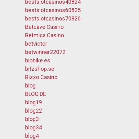
bestslotcasinos40824
bestslotcasinos60825
bestslotcasinos70826
Betcave Casino
Betmica Casino
betvictor
betwinner22072
biobike.es
bitzshop.se
Bizzo Casino
blog
BLOG DE
blog19
blog22
blog3
blog34
blog4