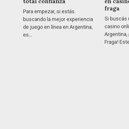
total confianza
en casin
fraga
Para empezar, si estás
Si buscás 
buscando la mejor experiencia
casino onl
de juego en línea en Argentina,
Argentina,
es…
Fraga! Est