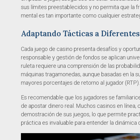
sus límites preestablecidos y no permita que la fru
mental es tan importante como cualquier estrateg
Adaptando Tácticas a Diferentes
Cada juego de casino presenta desafíos y oportun
responsable y gestión de fondos se aplican univer
ruleta requiere una comprensión de las probabili
máquinas tragamonedas, aunque basadas en la sue
mayores porcentajes de retorno al jugador (RTP).
Es recomendable que los jugadores se familiaric
de apostar dinero real. Muchos casinos en línea
demostración de sus juegos, lo que permite practic
práctica es invaluable para entender la dinámica 