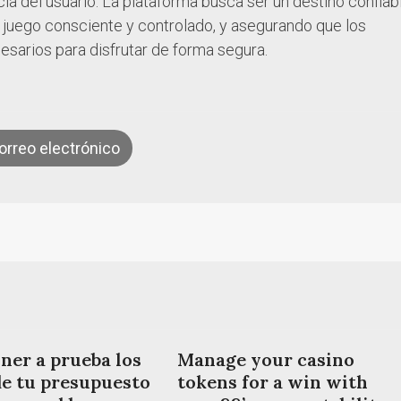
a del usuario. La plataforma busca ser un destino confiab
 juego consciente y controlado, y asegurando que los
esarios para disfrutar de forma segura.
orreo electrónico
er a prueba los
Manage your casino
de tu presupuesto
tokens for a win with