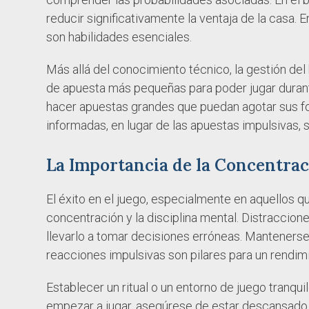
reducir significativamente la ventaja de la casa. 
son habilidades esenciales.
Más allá del conocimiento técnico, la gestión del
de apuesta más pequeñas para poder jugar durante
hacer apuestas grandes que puedan agotar sus fo
informadas, en lugar de las apuestas impulsivas, s
La Importancia de la Concentrac
El éxito en el juego, especialmente en aquellos 
concentración y la disciplina mental. Distraccion
llevarlo a tomar decisiones erróneas. Mantenerse e
reacciones impulsivas son pilares para un rendim
Establecer un ritual o un entorno de juego tranqu
empezar a jugar, asegúrese de estar descansado 