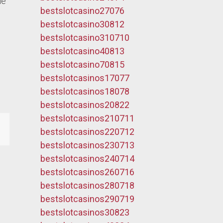
le
bestslotcasino27076
bestslotcasino30812
bestslotcasino310710
bestslotcasino40813
bestslotcasino70815
bestslotcasinos17077
bestslotcasinos18078
bestslotcasinos20822
bestslotcasinos210711
bestslotcasinos220712
bestslotcasinos230713
bestslotcasinos240714
bestslotcasinos260716
bestslotcasinos280718
bestslotcasinos290719
bestslotcasinos30823