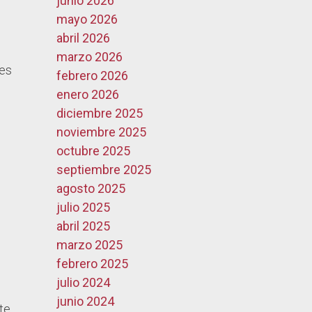
junio 2026
mayo 2026
abril 2026
marzo 2026
des
febrero 2026
e
enero 2026
diciembre 2025
noviembre 2025
octubre 2025
septiembre 2025
agosto 2025
julio 2025
abril 2025
marzo 2025
febrero 2025
julio 2024
junio 2024
te