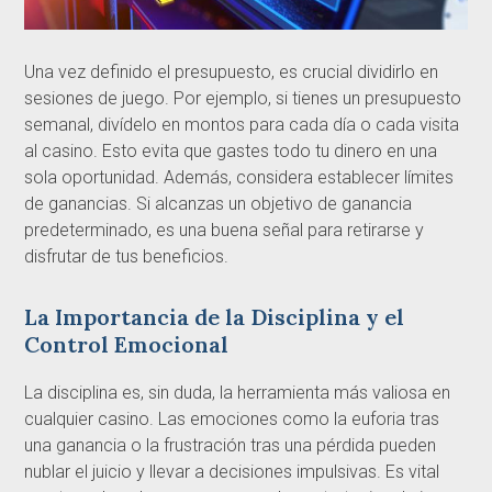
Una vez definido el presupuesto, es crucial dividirlo en
sesiones de juego. Por ejemplo, si tienes un presupuesto
semanal, divídelo en montos para cada día o cada visita
al casino. Esto evita que gastes todo tu dinero en una
sola oportunidad. Además, considera establecer límites
de ganancias. Si alcanzas un objetivo de ganancia
predeterminado, es una buena señal para retirarse y
disfrutar de tus beneficios.
La Importancia de la Disciplina y el
Control Emocional
La disciplina es, sin duda, la herramienta más valiosa en
cualquier casino. Las emociones como la euforia tras
una ganancia o la frustración tras una pérdida pueden
nublar el juicio y llevar a decisiones impulsivas. Es vital