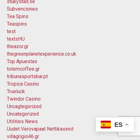
stukystad.se
Subvenciones
Tea Spins
Teaspins
test
textsHU
theazor.gr
thegreenplanetexperience.co.uk
Top Apuestas
totemcoffee.gr
tribunasportsbar.pt
Tropica Casino
Trueluck
Twindor Casino
Uncagtegorized
Uncategorized
Utilities News
ES
Uudet Verovapaat Nettikasinot
villagrigio46.gr