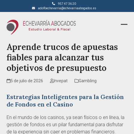
Skip
957 47 36 20
adolfoechevarria@echevarriaabogados.es
to
content
Ope
Clos
mobi
mobi
Aprende trucos de apuestas
men
men
fiables para alcanzar tus
objetivos de presupuesto
5 de julio de 2026
Invepat
Gambling
Estrategias Inteligentes para la Gestión
de Fondos en el Casino
En el mundo de los casinos, ya sean físicos o en línea, la
gestión de fondos es un pilar fundamental para disfrutar
de la experiencia sin caer en problemas financieros.