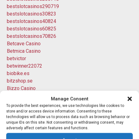
bestslotcasinos290719
bestslotcasinos30823
bestslotcasinos40824
bestslotcasinos60825
bestslotcasinos70826
Betcave Casino
Betmica Casino
betvictor
betwinner22072
biobike.es
bitzshop.se
Bizzo Casino
blog
Manage Consent
BLOG DE
To provide the best experiences, we use technologies like cookies to
blog19
store and/or access device information. Consenting to these
technologies will allow us to process data such as browsing behavior or
blog22
unique IDs on this site. Not consenting or withdrawing consent, may
blog3
adversely affect certain features and functions.
blog34