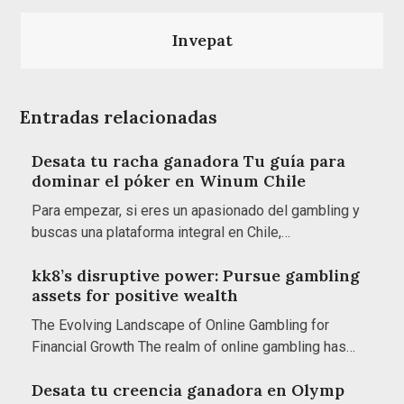
Invepat
Entradas relacionadas
Desata tu racha ganadora Tu guía para
dominar el póker en Winum Chile
Para empezar, si eres un apasionado del gambling y
buscas una plataforma integral en Chile,…
kk8’s disruptive power: Pursue gambling
assets for positive wealth
The Evolving Landscape of Online Gambling for
Financial Growth The realm of online gambling has…
Desata tu creencia ganadora en Olymp