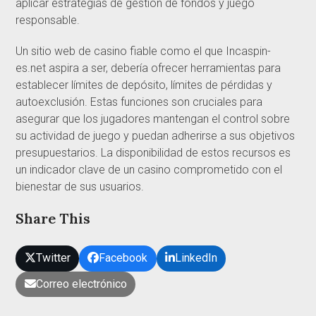
aplicar estrategias de gestión de fondos y juego
responsable.
Un sitio web de casino fiable como el que Incaspin-
es.net aspira a ser, debería ofrecer herramientas para
establecer límites de depósito, límites de pérdidas y
autoexclusión. Estas funciones son cruciales para
asegurar que los jugadores mantengan el control sobre
su actividad de juego y puedan adherirse a sus objetivos
presupuestarios. La disponibilidad de estos recursos es
un indicador clave de un casino comprometido con el
bienestar de sus usuarios.
Share This
Twitter
Facebook
LinkedIn
Correo electrónico