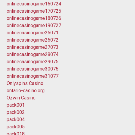
onlinecasinogame160724
onlinecasinogame170725
onlinecasinogame180726
onlinecasinogame190727
onlinecasinogame25071
onlinecasinogame26072
onlinecasinogame27073
onlinecasinogame28074
onlinecasinogame29075
onlinecasinogame30076
onlinecasinogame31077
Onlyspins Casino
ontario-casino.org
Ozwin Casino
pack001
pack002
pack004
pack005
pack018