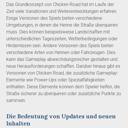
Das Grundkonzept von Chicken Road hat im Laufe der
Zeit viele Variationen und Weiterentwicklungen erfahren.
Einige Versionen des Spiels bieten verschiedene
Umgebungen, in denen die Henne die Straße überqueren
muss. Dies können beispielsweise Landschaften mit
unterschiedlichen Tageszeiten, Wetterbedingungen oder
Hindernissen sein. Andere Versionen des Spiels bieten
verschiedene Arten von Hennen oder Fahrzeugen. Dies
kann das Gameplay abwechslungsreicher gestalten und
neue Herausforderungen schaffen. Darüber hinaus gibt es
Versionen von Chicken Road, die zusätzliche Gameplay-
Elemente wie Power-Ups oder Spezialfähigkeiten
enthalten. Diese Elemente können dem Spieler helfen, die
Straße sicherer zu überqueren oder zusätzliche Punkte zu
sammeln.
Die Bedeutung von Updates und neuen
Inhalten