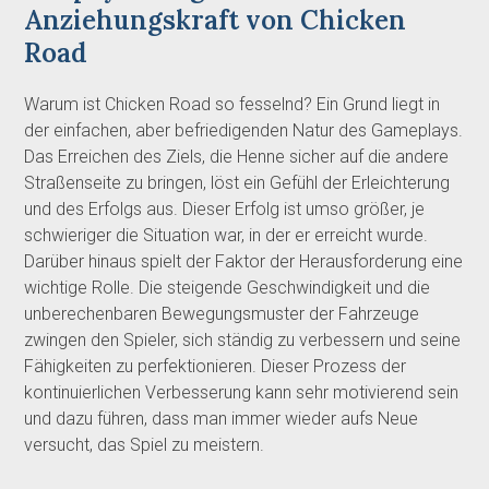
Anziehungskraft von Chicken
Road
Warum ist Chicken Road so fesselnd? Ein Grund liegt in
der einfachen, aber befriedigenden Natur des Gameplays.
Das Erreichen des Ziels, die Henne sicher auf die andere
Straßenseite zu bringen, löst ein Gefühl der Erleichterung
und des Erfolgs aus. Dieser Erfolg ist umso größer, je
schwieriger die Situation war, in der er erreicht wurde.
Darüber hinaus spielt der Faktor der Herausforderung eine
wichtige Rolle. Die steigende Geschwindigkeit und die
unberechenbaren Bewegungsmuster der Fahrzeuge
zwingen den Spieler, sich ständig zu verbessern und seine
Fähigkeiten zu perfektionieren. Dieser Prozess der
kontinuierlichen Verbesserung kann sehr motivierend sein
und dazu führen, dass man immer wieder aufs Neue
versucht, das Spiel zu meistern.