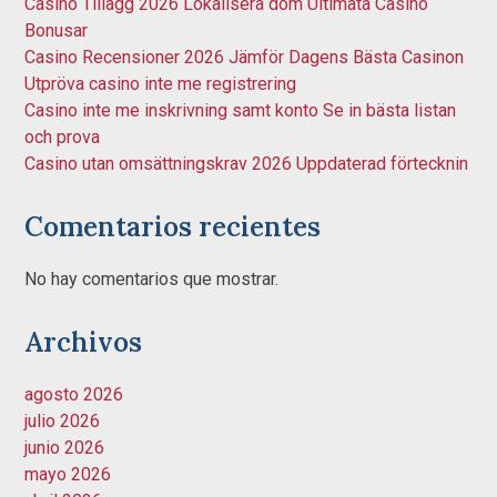
Casino Tillägg 2026 Lokalisera dom Ultimata Casino
Bonusar
Casino Recensioner 2026 Jämför Dagens Bästa Casinon
Utpröva casino inte me registrering
Casino inte me inskrivning samt konto Se in bästa listan
och prova
Casino utan omsättningskrav 2026 Uppdaterad förtecknin
Comentarios recientes
No hay comentarios que mostrar.
Archivos
agosto 2026
julio 2026
junio 2026
mayo 2026