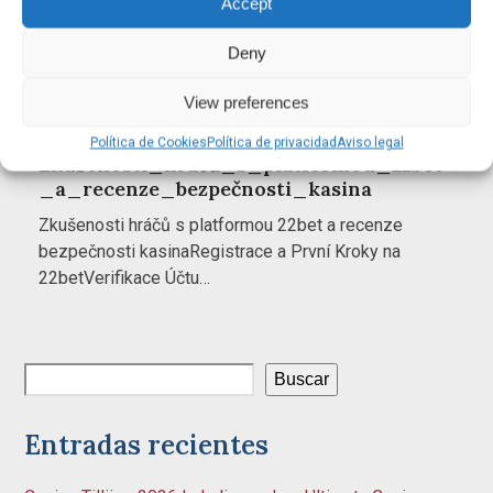
Accept
r_entspanntes_Online-Glücksspiel
Deny
Anbieter-Vergleiche und casino ohne oasis für
entspanntes Online-GlücksspielDie Vorteile von
View preferences
Casinos ohne VerifizierungDie verschiedenen Arten…
Política de Cookies
Política de privacidad
Aviso legal
Zkušenosti_hráčů_s_platformou_22bet
_a_recenze_bezpečnosti_kasina
Zkušenosti hráčů s platformou 22bet a recenze
bezpečnosti kasinaRegistrace a První Kroky na
22betVerifikace Účtu…
Buscar
Entradas recientes