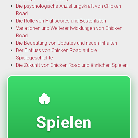
Die psychologische Anziehungskraft von Chicken
Road
Die Rolle von Highscores und Bestenlisten
Variationen und Weiterentwicklungen von Chicken
Road
Die Bedeutung von Updates und neuen Inhalten
Der Einfluss von Chicken Road auf die
Spielegeschichte
Die Zukunft von Chicken Road und ähnlichen Spielen
🔥
Spielen