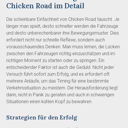
Chicken Road im Detail
Die scheinbare Einfachheit von Chicken Road täuscht. Je
länger man spielt, desto schneller werden die Fahrzeuge
und desto unberechenbarer ihre Bewegungsmuster. Dies
erfordert nicht nur schnelle Reflexe, sondern auch
vorausschauendes Denken. Man muss lernen, die Lücken
zwischen den Fahrzeugen richtig einzuschätzen und im
richtigen Moment zu starten oder zu springen. Ein
entscheidender Faktor ist auch die Geduld. Nicht jeder
Versuch führt sofort zum Erfolg, und es erfordert oft
mehrere Anläufe, um das Timing für eine bestimmte
Verkehrssituation zu meistern. Die Herausforderung liegt
darin, nicht in Panik zu geraten und auch in schwierigen
Situationen einen kühlen Kopf zu bewahren.
Strategien für den Erfolg