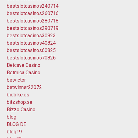
bestslotcasinos240714
bestslotcasinos260716
bestslotcasinos280718
bestslotcasinos290719
bestslotcasinos30823
bestslotcasinos40824
bestslotcasinos60825
bestslotcasinos70826
Betcave Casino
Betmica Casino
betvictor
betwinner22072
biobike.es
bitzshop.se
Bizzo Casino
blog
BLOG DE
blog19