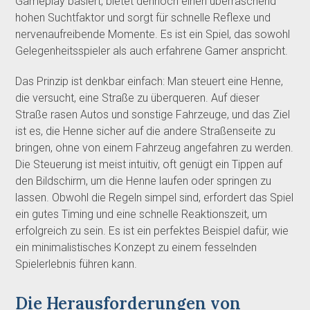
Gameplay basiert, bietet dennoch einen überraschend
hohen Suchtfaktor und sorgt für schnelle Reflexe und
nervenaufreibende Momente. Es ist ein Spiel, das sowohl
Gelegenheitsspieler als auch erfahrene Gamer anspricht.
Das Prinzip ist denkbar einfach: Man steuert eine Henne,
die versucht, eine Straße zu überqueren. Auf dieser
Straße rasen Autos und sonstige Fahrzeuge, und das Ziel
ist es, die Henne sicher auf die andere Straßenseite zu
bringen, ohne von einem Fahrzeug angefahren zu werden.
Die Steuerung ist meist intuitiv, oft genügt ein Tippen auf
den Bildschirm, um die Henne laufen oder springen zu
lassen. Obwohl die Regeln simpel sind, erfordert das Spiel
ein gutes Timing und eine schnelle Reaktionszeit, um
erfolgreich zu sein. Es ist ein perfektes Beispiel dafür, wie
ein minimalistisches Konzept zu einem fesselnden
Spielerlebnis führen kann.
Die Herausforderungen von