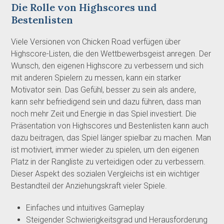
Die Rolle von Highscores und
Bestenlisten
Viele Versionen von Chicken Road verfügen über
Highscore-Listen, die den Wettbewerbsgeist anregen. Der
Wunsch, den eigenen Highscore zu verbessern und sich
mit anderen Spielern zu messen, kann ein starker
Motivator sein. Das Gefühl, besser zu sein als andere,
kann sehr befriedigend sein und dazu führen, dass man
noch mehr Zeit und Energie in das Spiel investiert. Die
Präsentation von Highscores und Bestenlisten kann auch
dazu beitragen, das Spiel länger spielbar zu machen. Man
ist motiviert, immer wieder zu spielen, um den eigenen
Platz in der Rangliste zu verteidigen oder zu verbessern.
Dieser Aspekt des sozialen Vergleichs ist ein wichtiger
Bestandteil der Anziehungskraft vieler Spiele.
Einfaches und intuitives Gameplay
Steigender Schwierigkeitsgrad und Herausforderung