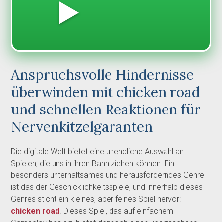
▶️
Anspruchsvolle Hindernisse
überwinden mit chicken road
und schnellen Reaktionen für
Nervenkitzelgaranten
Die digitale Welt bietet eine unendliche Auswahl an
Spielen, die uns in ihren Bann ziehen können. Ein
besonders unterhaltsames und herausforderndes Genre
ist das der Geschicklichkeitsspiele, und innerhalb dieses
Genres sticht ein kleines, aber feines Spiel hervor:
chicken road
. Dieses Spiel, das auf einfachem