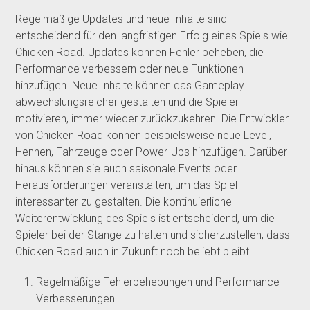
Regelmäßige Updates und neue Inhalte sind
entscheidend für den langfristigen Erfolg eines Spiels wie
Chicken Road. Updates können Fehler beheben, die
Performance verbessern oder neue Funktionen
hinzufügen. Neue Inhalte können das Gameplay
abwechslungsreicher gestalten und die Spieler
motivieren, immer wieder zurückzukehren. Die Entwickler
von Chicken Road können beispielsweise neue Level,
Hennen, Fahrzeuge oder Power-Ups hinzufügen. Darüber
hinaus können sie auch saisonale Events oder
Herausforderungen veranstalten, um das Spiel
interessanter zu gestalten. Die kontinuierliche
Weiterentwicklung des Spiels ist entscheidend, um die
Spieler bei der Stange zu halten und sicherzustellen, dass
Chicken Road auch in Zukunft noch beliebt bleibt.
Regelmäßige Fehlerbehebungen und Performance-
Verbesserungen