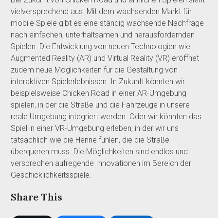
vielversprechend aus. Mit dem wachsenden Markt für
mobile Spiele gibt es eine ständig wachsende Nachfrage
nach einfachen, unterhaltsamen und herausfordernden
Spielen. Die Entwicklung von neuen Technologien wie
Augmented Reality (AR) und Virtual Reality (VR) eröffnet
zudem neue Möglichkeiten für die Gestaltung von
interaktiven Spielerlebnissen. In Zukunft könnten wir
beispielsweise Chicken Road in einer AR-Umgebung
spielen, in der die Straße und die Fahrzeuge in unsere
reale Umgebung integriert werden. Oder wir könnten das
Spiel in einer VR-Umgebung erleben, in der wir uns
tatsächlich wie die Henne fühlen, die die Straße
überqueren muss. Die Möglichkeiten sind endlos und
versprechen aufregende Innovationen im Bereich der
Geschicklichkeitsspiele.
Share This