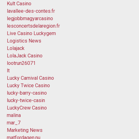
Kult Casino
lavallee-des-contes.fr
legjobbmagyarcasino
lesconcertsdelaregion.fr
Live Casino Luckygem
Logistics News
Lolajack
LolaJack Casino
lootrun26071
lt
Lucky Carnival Casino
Lucky Twice Casino
lucky-barry-casino
lucky-twice-casin
LuckyCrew Casino
malina
mar_7
Marketing News
matfordagen.nu