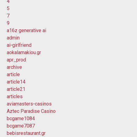
4
5
7
9
a16z generative ai
admin
ai-girlfriend
aokalamakiou.gr
apr_prod
archive
article
article14
article21
articles
aviamasters-casinos
Aztec Paradise Casino
bcgame1084
bcgame7087
bebisrestaurant.gr