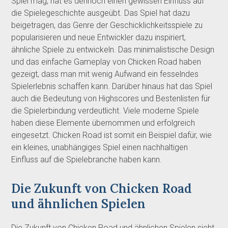
Spiel mag, hat es dennoch einen gewissen Einfluss auf
die Spielegeschichte ausgeübt. Das Spiel hat dazu
beigetragen, das Genre der Geschicklichkeitsspiele zu
popularisieren und neue Entwickler dazu inspiriert,
ähnliche Spiele zu entwickeln. Das minimalistische Design
und das einfache Gameplay von Chicken Road haben
gezeigt, dass man mit wenig Aufwand ein fesselndes
Spielerlebnis schaffen kann. Darüber hinaus hat das Spiel
auch die Bedeutung von Highscores und Bestenlisten für
die Spielerbindung verdeutlicht. Viele moderne Spiele
haben diese Elemente übernommen und erfolgreich
eingesetzt. Chicken Road ist somit ein Beispiel dafür, wie
ein kleines, unabhängiges Spiel einen nachhaltigen
Einfluss auf die Spielebranche haben kann.
Die Zukunft von Chicken Road
und ähnlichen Spielen
Die Zukunft von Chicken Road und ähnlichen Spielen sieht