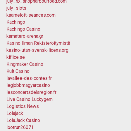
july_rb_shopharbourroad.com
july_slots
kaamelott-seances.com
Kachingo
Kachingo Casino
kamatero-arena.gr
Kasino Ilman Rekisteröitymistä
kasino-utan-svensk-licens.org
kiflice.se
Kingmaker Casino
Kult Casino
lavallee-des-contes.fr
legjobbmagyarcasino
lesconcertsdelaregion.fr
Live Casino Luckygem
Logistics News
Lolajack
LolaJack Casino
lootrun26071