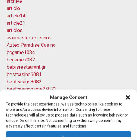
archive
article
article14
article21
articles
aviamasters-casinos
Aztec Paradise Casino
bcgame1084
bcgame7087
bebisrestaurant.gr
bestcasino6081
bestcasino8082
bestcasinogame25071
bestcasinogame3081
Manage Consent
bestcasinogame5082
To provide the best experiences, we use technologies like cookies to
store and/or access device information. Consenting to these
bestcasinogame8081
technologies will allow us to process data such as browsing behavior or
bestslotcasino21072
unique IDs on this site. Not consenting or withdrawing consent, may
bestslotcasino24074
adversely affect certain features and functions.
bestslotcasino27076