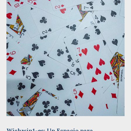
Wishwin1-es: Un Espacio para