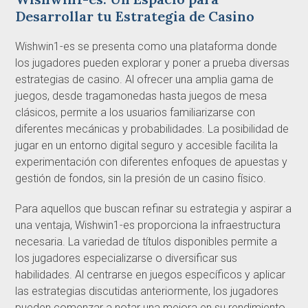
Desarrollar tu Estrategia de Casino
Wishwin1-es se presenta como una plataforma donde
los jugadores pueden explorar y poner a prueba diversas
estrategias de casino. Al ofrecer una amplia gama de
juegos, desde tragamonedas hasta juegos de mesa
clásicos, permite a los usuarios familiarizarse con
diferentes mecánicas y probabilidades. La posibilidad de
jugar en un entorno digital seguro y accesible facilita la
experimentación con diferentes enfoques de apuestas y
gestión de fondos, sin la presión de un casino físico.
Para aquellos que buscan refinar su estrategia y aspirar a
una ventaja, Wishwin1-es proporciona la infraestructura
necesaria. La variedad de títulos disponibles permite a
los jugadores especializarse o diversificar sus
habilidades. Al centrarse en juegos específicos y aplicar
las estrategias discutidas anteriormente, los jugadores
pueden comenzar a notar una mejora en su rendimiento.