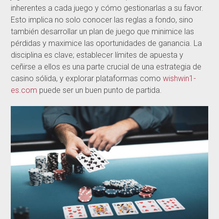
inherentes a cada juego y cómo gestionarlas a su favor.
Esto implica no solo conocer las reglas a fondo, sino
también desarrollar un plan de juego que minimice las
pérdidas y maximice las oportunidades de ganancia. La
disciplina es clave; establecer límites de apuesta y
ceñirse a ellos es una parte crucial de una estrategia de
casino sólida, y explorar plataformas como
wishwin1-
es.com
puede ser un buen punto de partida.