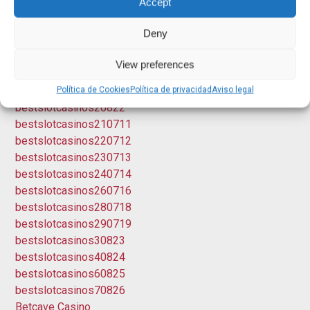
Accept
bestslotcasino30812
bestslotcasino310710
Deny
bestslotcasino40813
bestslotcasino70815
View preferences
bestslotcasinos17077
bestslotcasinos18078
Política de Cookies
Política de privacidad
Aviso legal
bestslotcasinos20822
bestslotcasinos210711
bestslotcasinos220712
bestslotcasinos230713
bestslotcasinos240714
bestslotcasinos260716
bestslotcasinos280718
bestslotcasinos290719
bestslotcasinos30823
bestslotcasinos40824
bestslotcasinos60825
bestslotcasinos70826
Betcave Casino