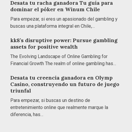
Desata tu racha ganadora Tu guía para
dominar el póker en Winum Chile
Para empezar, si eres un apasionado del gambling y
buscas una plataforma integral en Chile,…
kk8’s disruptive power: Pursue gambling
assets for positive wealth
The Evolving Landscape of Online Gambling for
Financial Growth The realm of online gambling has…
Desata tu creencia ganadora en Olymp
Casino, construyendo un futuro de juego
triunfal
Para empezar, si buscas un destino de
entretenimiento online que realmente marque la
diferencia, has…