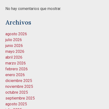
No hay comentarios que mostrar.
Archivos
agosto 2026
julio 2026
junio 2026
mayo 2026
abril 2026
marzo 2026
febrero 2026
enero 2026
diciembre 2025
noviembre 2025
octubre 2025
septiembre 2025
agosto 2025