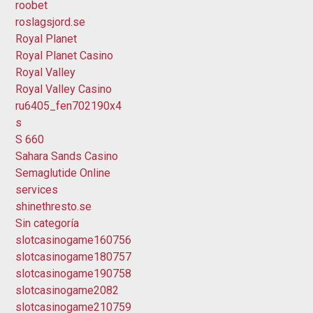
roobet
roslagsjord.se
Royal Planet
Royal Planet Casino
Royal Valley
Royal Valley Casino
ru6405_fen702190x4
s
S 660
Sahara Sands Casino
Semaglutide Online
services
shinethresto.se
Sin categoría
slotcasinogame160756
slotcasinogame180757
slotcasinogame190758
slotcasinogame2082
slotcasinogame210759