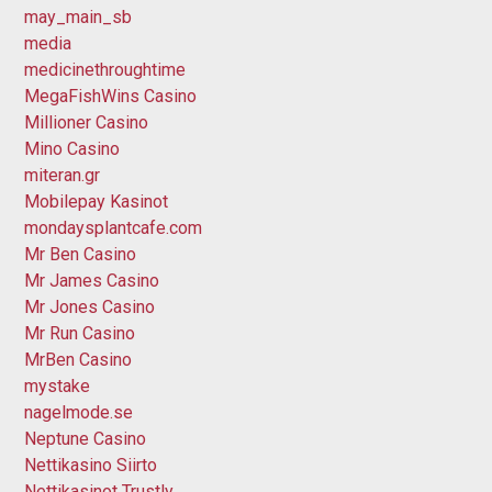
may_main_sb
media
medicinethroughtime
MegaFishWins Casino
Millioner Casino
Mino Casino
miteran.gr
Mobilepay Kasinot
mondaysplantcafe.com
Mr Ben Casino
Mr James Casino
Mr Jones Casino
Mr Run Casino
MrBen Casino
mystake
nagelmode.se
Neptune Casino
Nettikasino Siirto
Nettikasinot Trustly