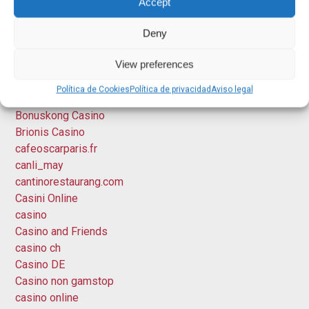
Accept
blog19
blog22
Deny
blog3
View preferences
blog34
blog4
Política de Cookies
Política de privacidad
Aviso legal
blog6
Bonuskong Casino
Brionis Casino
cafeoscarparis.fr
canli_may
cantinorestaurang.com
Casini Online
casino
Casino and Friends
casino ch
Casino DE
Casino non gamstop
casino online