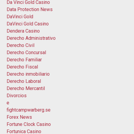
Da Vinci Gold Casino
Data Protection News
DaVinci Gold
DaVinci Gold Casino
Dendera Casino
Derecho Administrativo
Derecho Civil
Derecho Concursal
Derecho Familiar
Derecho Fiscal
Derecho inmobiliario
Derecho Laboral
Derecho Mercantil
Divorcios
e
fightcampwarberg.se
Forex News
Fortune Clock Casino
Fortunica Casino