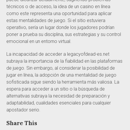
técnicos o de acceso, la idea de un casino en línea
como este representa una oportunidad para aplicar
estas mentalidades de juego. Si el sitio estuviera
operativo, sería un lugar donde los jugadores podrían
poner a prueba su disciplina, sus estrategias y su control
emocional en un entorno virtual.
La incapacidad de acceder a legacyofdead-es.net
subraya la importancia de la fiabilidad en las plataformas
de juego. Sin embargo, al considerar la posibilidad de
jugar en línea, la adopción de una mentalidad de juego
sofisticada sigue siendo la herramienta más valiosa. La
espera para acceder a un sitio o la búsqueda de
alternativas subraya la necesidad de preparación y
adaptabilidad, cualidades esenciales para cualquier
apostador serio.
Share This