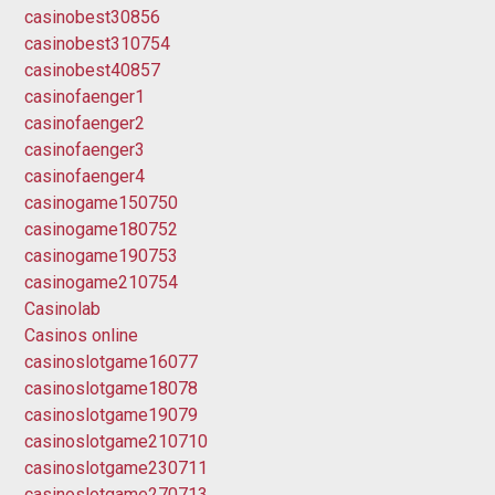
casinobest30856
casinobest310754
casinobest40857
casinofaenger1
casinofaenger2
casinofaenger3
casinofaenger4
casinogame150750
casinogame180752
casinogame190753
casinogame210754
Casinolab
Casinos online
casinoslotgame16077
casinoslotgame18078
casinoslotgame19079
casinoslotgame210710
casinoslotgame230711
casinoslotgame270713