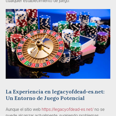
cualquier establecimiento de juego.
La Experiencia en legacyofdead-es.net:
Un Entorno de Juego Potencial
Aunque el sitio web
https://legacyofdead-es.net/
no se
puede alcanzar actualmente, sugiriendo problemas