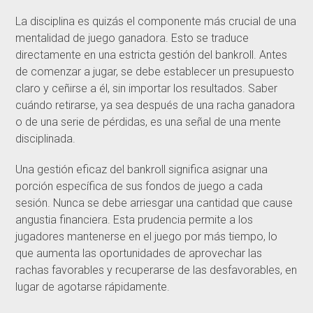
La disciplina es quizás el componente más crucial de una
mentalidad de juego ganadora. Esto se traduce
directamente en una estricta gestión del bankroll. Antes
de comenzar a jugar, se debe establecer un presupuesto
claro y ceñirse a él, sin importar los resultados. Saber
cuándo retirarse, ya sea después de una racha ganadora
o de una serie de pérdidas, es una señal de una mente
disciplinada.
Una gestión eficaz del bankroll significa asignar una
porción específica de sus fondos de juego a cada
sesión. Nunca se debe arriesgar una cantidad que cause
angustia financiera. Esta prudencia permite a los
jugadores mantenerse en el juego por más tiempo, lo
que aumenta las oportunidades de aprovechar las
rachas favorables y recuperarse de las desfavorables, en
lugar de agotarse rápidamente.