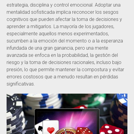
estrategia, disciplina y control emocional. Adoptar una
mentalidad sofisticada implica reconocer los sesgos
cognitivos que pueden afectar la toma de decisiones y
aprender a mitigarlos. La mayoría de los jugadores,
especialmente aquellos menos experimentados,
sucumben a la emoción del momento o a la esperanza
infundada de una gran ganancia, pero una mente
avanzada se enfoca en la probabilidad, la gestión del
riesgo y la toma de decisiones racionales, incluso bajo
presión, lo que permite mantener la compostura y evitar
errores costosos que a menudo resultan en pérdidas
significativas.