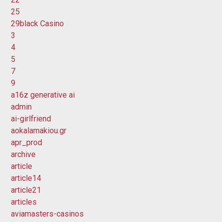
25
29black Casino
3
4
5
7
9
a16z generative ai
admin
ai-girlfriend
aokalamakiou.gr
apr_prod
archive
article
article14
article21
articles
aviamasters-casinos