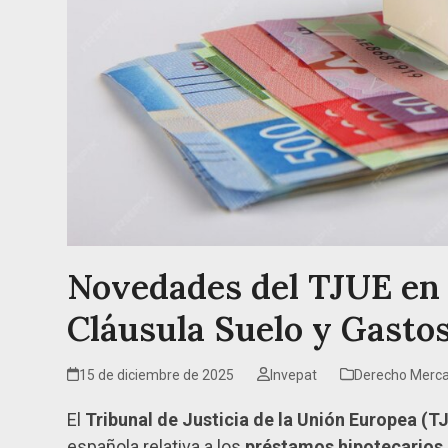
Novedades del TJUE en 
Cláusula Suelo y Gasto
15 de diciembre de 2025
Invepat
Derecho Merca
El
Tribunal de Justicia de la Unión Europea (T
española relativa a los
préstamos hipotecarios