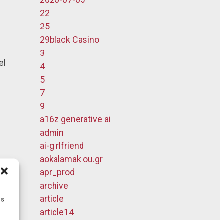
22
25
29black Casino
3
el
4
5
7
9
a16z generative ai
admin
ai-girlfriend
aokalamakiou.gr
apr_prod
archive
article
ss
article14