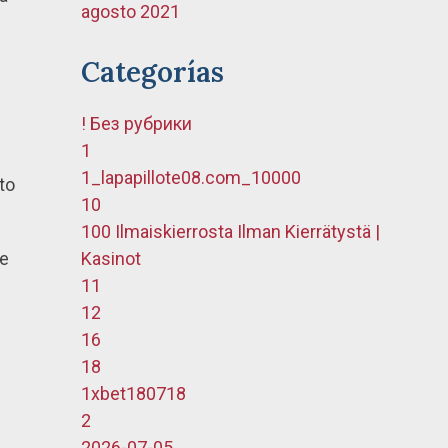
agosto 2021
Categorías
! Без рубрики
1
1_lapapillote08.com_10000
to
10
100 Ilmaiskierrosta Ilman Kierrätystä |
se
Kasinot
11
12
16
18
1xbet180718
2
2026-07-05