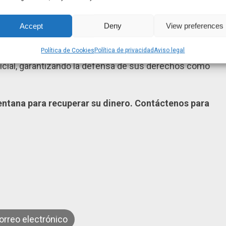
a en busca de cláusulas abusivas (suelo, gastos,
 etc.).
Accept
Deny
View preferences
isión las cantidades que el banco debe devolverle.
Política de Cookies
Política de privacidad
Aviso legal
mos a cabo el proceso de reclamación, desde el
judicial, garantizando la defensa de sus derechos como
entana para recuperar su dinero. Contáctenos para
orreo electrónico