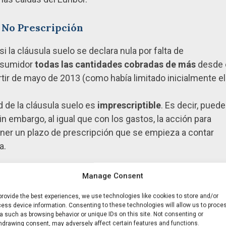
e No Prescripción
i la cláusula suelo se declara nula por falta de
onsumidor
todas las cantidades cobradas de más
desde 
partir de mayo de 2013 (como había limitado inicialmente el
d de la cláusula suelo es
imprescriptible
. Es decir, puede
n embargo, al igual que con los gastos, la acción para
ner un plazo de prescripción que se empieza a contar
a.
ría Abogados?
Manage Consent
provide the best experiences, we use technologies like cookies to store and/or
y requieren un análisis constante. Si usted tiene un
ess device information. Consenting to these technologies will allow us to proce
a such as browsing behavior or unique IDs on this site. Not consenting or
hdrawing consent, may adversely affect certain features and functions.