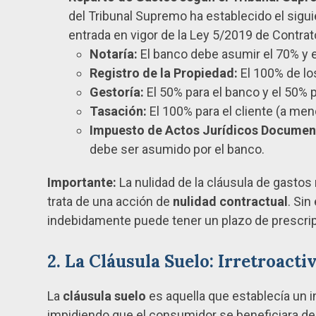
del Tribunal Supremo ha establecido el sigui
entrada en vigor de la Ley 5/2019 de Contrat
Notaría:
El banco debe asumir el 70% y el
Registro de la Propiedad:
El 100% de lo
Gestoría:
El 50% para el banco y el 50% pa
Tasación:
El 100% para el cliente (a men
Impuesto de Actos Jurídicos Documen
debe ser asumido por el banco.
Importante:
La nulidad de la cláusula de gastos
trata de una acción de
nulidad contractual
. Si
indebidamente puede tener un plazo de prescripc
2. La Cláusula Suelo: Irretroact
La
cláusula suelo
es aquella que establecía un i
impidiendo que el consumidor se beneficiara de l