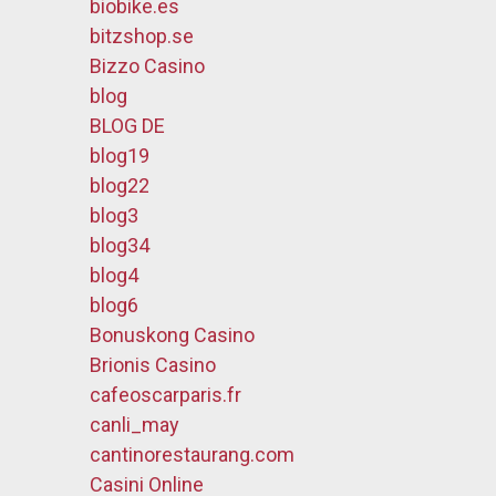
biobike.es
bitzshop.se
Bizzo Casino
blog
BLOG DE
blog19
blog22
blog3
blog34
blog4
blog6
Bonuskong Casino
Brionis Casino
cafeoscarparis.fr
canli_may
cantinorestaurang.com
Casini Online